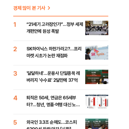
경제 많이 본 기사
이
1
“21세기 고려장인가”…정부 세제
개편안에 원성 폭발
신
2
SK하이닉스 하한가라고?…프리
마켓 시초가 논란 재점화
3
'달달하네'…운용사 단일종목 레
버리지 '수수료' 2달만에 37억
4
퇴직은 50세, 연금은 65세부
터?…청년, 명품·여행 대신 노후
준비 [Now 2.30]
5
외국인 3.3조 순매도…코스피