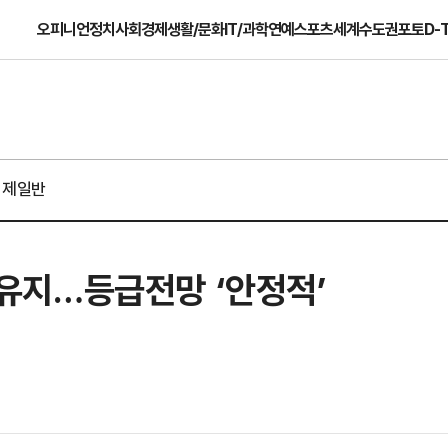
오피니언
정치
사회
경제
생활/문화
IT/과학
연예
스포츠
세계
수도권
포토
D-
경제일반
’ 유지…등급전망 ‘안정적’