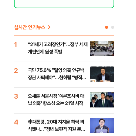
실시간 인기뉴스
1
6
“21세기 고려장인가”…정부 세제
업비
개편안에 원성 폭발
썸·
2
7
국민 75.6% "탈영 의혹 안규백
'달
장관 사퇴해야"…천하람 "병적기
버리
록 즉각 공개하라"
의
3
8
오세훈 서울시장 '여론조사비 대
[단
납 의혹' 항소심 오는 21일 시작
허,
4
9
李대통령, 20대 지지율 하락 의
李 
식했나…"청년 보편적 지원 문턱
만파