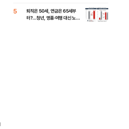
낮춰야"
계 
5
10
퇴직은 50세, 연금은 65세부
SK
터?…청년, 명품·여행 대신 노후
마켓
준비 [Now 2.30]
1