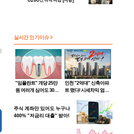
6290선 하락 마감 [시황]
지