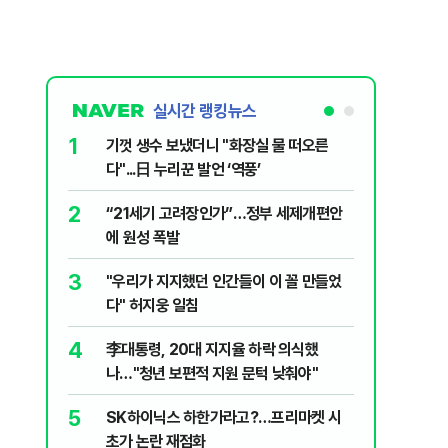
실시간 랭킹뉴스
1
6
기껏 생수 보냈더니 "화장실 물 떠오른
오세훈 “
다"...日 누리꾼 발언 ‘역풍’
근본적 문
2
7
“21세기 고려장인가”…정부 세제개편안
'달달하네
에 원성 폭발
수료' 2
3
8
"우리가 지지했던 인간들이 이 꼴 만들었
2030은
다" 허지웅 일침
줄 알았나
리 헬스]
4
9
李대통령, 20대 지지율 하락 의식했
‘풀옵션 
나…"청년 보편적 지원 문턱 낮춰야"
날 1만대
5
10
SK하이닉스 하한가라고?…프리마켓 시
'화장실서
초가 논란 재점화
기하던 男