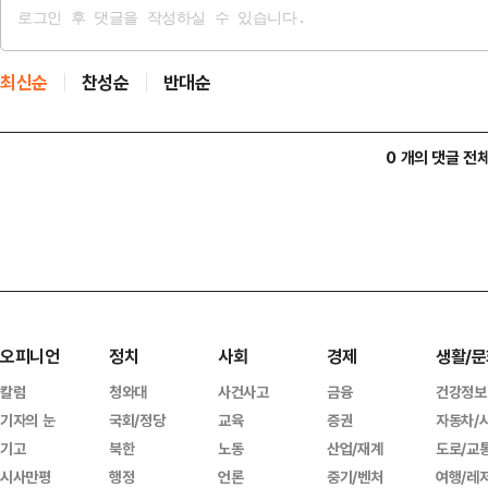
최신순
찬성순
반대순
0 개의 댓글 전
오피니언
정치
사회
경제
생활/문
칼럼
청와대
사건사고
금융
건강정보
기자의 눈
국회/정당
교육
증권
자동차/
기고
북한
노동
산업/재계
도로/교
시사만평
행정
언론
중기/벤처
여행/레