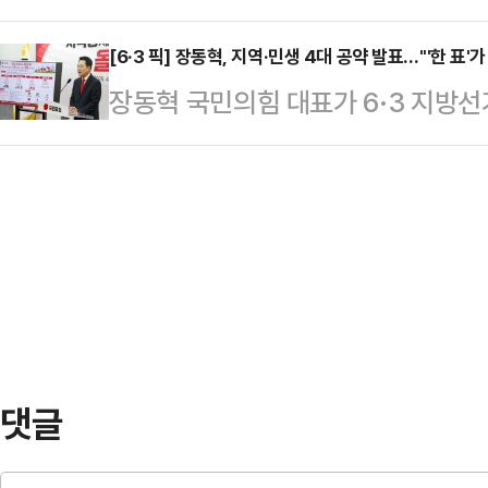
사고가 발생했다.27일(현지시간) 
를 달았던 날, 겨우 6g의 작은 무
을 대…
주 경찰은 이집트 홍해 연안 유명 관
[6·3 픽] 장동혁, 지역·민생 4대 공약 발표…"'한 표'
어려웠다"며 "10년이 지난 오늘도 
장동혁 국민의힘 대표가 6·3 지방
연을 보던 독일인 A씨(57)가 뱀에
운을 뗐다.이어 국민의힘 동료 의원들
하며 "국민의힘에게 주는 한 표 한 표
발생했다. 당시 공연에서는 코브라로
짊어져 주…
리는 가장 확실한 투자가 될 것"이라
는 퍼포먼스가 진행됐다.조련사는 뱀
서 '지역경제·민생이 올라갈 시간'을
했고, 이 과정에서 뱀이 A씨의 다리
주택시장 양극화 해소와 '한국판IRA
각한 중독 증…
용으로 하는 공약들을 소개했다.장 
정책으로, 벌주는 정책이 아니라 기
와 민생을 반…
댓글