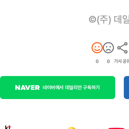
©(주) 데
기사 공
0
0
네이버에서 데일리안 구독하기