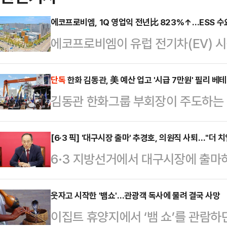
에코프로비엠, 1Q 영업익 전년比 823%↑…ESS 수
에코프로비엠이 유럽 전기차(EV) 시
따른 에너지저장장치(ESS) 수요 증
유지하며 실적 개선 흐름을 이어갔다
단독
한화 김동관, 美 예산 업고 '시급 7만원' 필리 베
김동관 한화그룹 부회장이 주도하는 
6054억원, 영업이익 209억원을 기
(MASG·(미국 조선업을 다시 위대
년 동기와 비교해 3.9% 감소했으나
다. 한화는 미 정부의 예산 지원을 
[6·3 픽] '대구시장 출마' 추경호, 의원직 사퇴…"더 
다. 1분기 당기순이익은 122억원으
6·3 지방선거에서 대구시장에 출마
금을 제시, 1만명 규모의 대규모 숙
적 개선은 유럽 EV 시장을 중심으로 
을 사퇴하면서 "더 낮게, 더 치열하
야드를 첨단 제조 거점으로 탈바꿈시
인…
짐했다.추경호 의원은 29일 언론 공
웃자고 시작한 '뱀쇼'…관광객 독사에 물려 결국 사망
은 모습이다.29일(현지시간) 미국 
이집트 휴양지에서 ‘뱀 쇼’를 관람하
해 국회의원직 사퇴서를 제출했다"고
필라델피아에 위치한 한화 필리 조선소(P