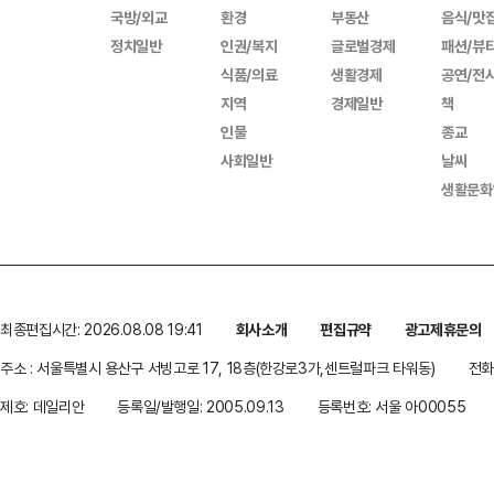
국방/외교
환경
부동산
음식/맛
정치일반
인권/복지
글로벌경제
패션/뷰
식품/의료
생활경제
공연/전
지역
경제일반
책
인물
종교
사회일반
날씨
생활문화
최종편집시간: 2026.08.08 19:41
회사소개
편집규약
광고제휴문의
주소 : 서울특별시 용산구 서빙고로 17, 18층(한강로3가,센트럴파크 타워동)
전화 
제호: 데일리안
등록일/발행일: 2005.09.13
등록번호: 서울 아00055