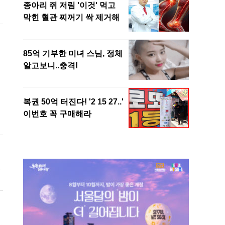
비
겠
처
도