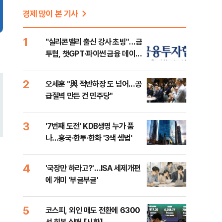
경제 많이 본 기사
1
"실리콘밸리 출신 강사 초빙"…금
투협, 챗GPT·파이썬 금융 데이터
분석 과정 개설
2
오세훈 "與 적반하장 도 넘어…공
급절벽 만든 건 민주당"
3
'7번째 도전' KDB생명 누가 품
나…흥국·한투·한화 '3색 셈법'
4
'국장만 하라고?'…ISA 세제개편
에 개미 '부글부글'
5
코스피, 외인 매도 전환에 6300