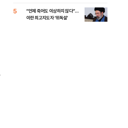
5
10
“언제 죽어도 이상하지 않다”…
[코
이란 최고지도자 ‘위독설’
관망
상