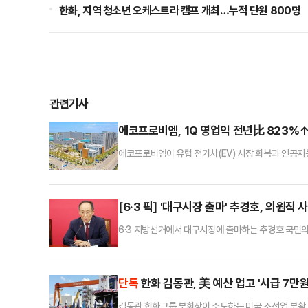
한화, 지역 청소년 오케스트라 캠프 개최…누적 단원 800명
관련기사
에코프로비엠, 1Q 영업익 전년比 823%↑
에코프로비엠이 유럽 전기차(EV) 시장 회복과 인공지능
자 기조를 유지하며 실적 개선 흐름을 이어갔다.에코프로
분기 매출은 전년 동기와 비교해 3.9% 감소했으나 같
흑자 전환했다.이번 실적 개선은 유럽 EV 시장을 중심으
[6·3 픽] '대구시장 출마' 추경호, 의원직
6·3 지방선거에서 대구시장에 출마하는 추경호 국민의
다"고 다짐했다.추경호 의원은 29일 언론 공지를 내어
음 국회의원 배지를 달았던 날, 겨우 6g의 작은 무게
가벼워지지 않았다"고 운을 뗐다.이어 국민의힘 동료 의
단독
한화 김동관, 美 예산 업고 '시급 7만
김동관 한화그룹 부회장이 주도하는 미국 조선업 부활 