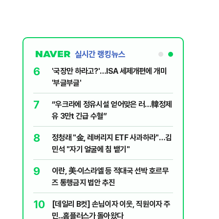
실시간 랭킹뉴스
1
6
[속보] '길이 1.5m' 안동 물놀이장서 구렁
'국장만 
이 출몰…한때 시민 대피 소동
'부글부글
2
7
"편해서 매일 신었는데"...전문가가 경고한
“우크라
'크록스'의 숨은 위험
유 3만t
3
8
송영길·김민석, '조희대 탄핵' 외치자…與
정청래 "
법사위원들 "즉시 대법관 제청하라"
민석 "자
4
9
박지원이 본 호남 당심…"李대통령과 1년
이란, 美
함께한 김민석에 갈 것"
즈 통행금
5
10
SK하이닉스, 주당 375원 분기배당…추
[데일리 
가 주주환원책 3분기 발표
민...홈