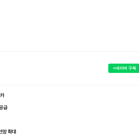
+네이버 구독
리카
 공급
선망 확대