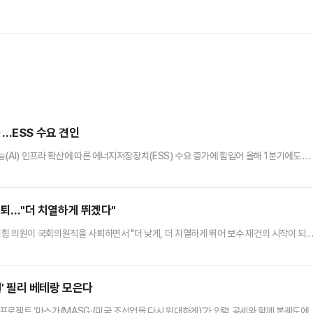
…ESS 수요 견인
(AI) 인프라 확산에 따른 에너지저장장치(ESS) 수요 증가에 힘입어 올해 1분기에도 흑
비엠은 올해 1분기 매출 6054억원, 영업이익 209억원을 기록했다고 29일 밝혔다. 1
은 기간 영업이익은 822.6% 급증했다. 1분기 당기순이익은 122억원으로 전년 동기 대
로 한 양극재 수요 회복과 함께, 글로벌 AI 인…
 사퇴…"더 치열하게 뛰겠다"
힘 의원이 국회의원직을 사퇴하면서 "더 낮게, 더 치열하게 뛰어 보수 재건의 시작이 되
 "오늘 대구시장 선거 출마를 위해 국회의원직 사퇴서를 제출했다"고 밝혔다.먼저 그는 "
였지만 그 책임의 무게는 감히 가늠하기 어려웠다"며 "10년이 지난 오늘도 그 무게는 조금
원들을 향해 "이 무거운 책임을 묵묵히 함께 짊어져 주…
원' 필리 베테랑 모은다
프로젝트 ‘마스가(MASG·(미국 조선업을 다시 위대하게)’가 인력 공세와 함께 본궤도에