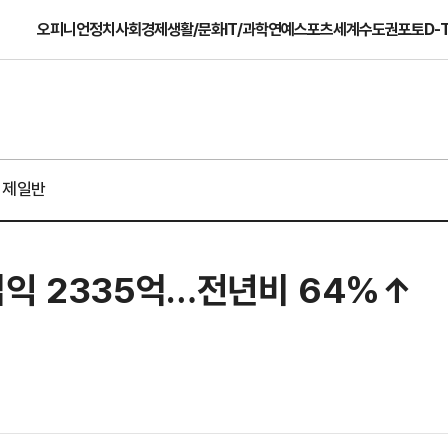
오피니언
정치
사회
경제
생활/문화
IT/과학
연예
스포츠
세계
수도권
포토
D-
경제일반
업익 2335억…전년비 64%↑