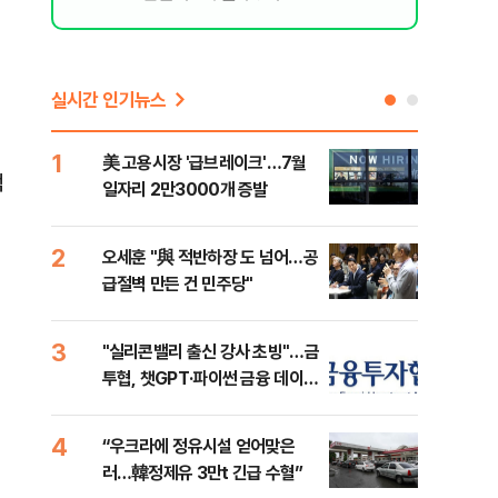
실시간 인기뉴스
1
6
美 고용시장 '급브레이크'…7월
'7
액
일자리 2만3000개 증발
나…
2
7
오세훈 "與 적반하장 도 넘어…공
[인
급절벽 만든 건 민주당"
인사
3
8
"실리콘밸리 출신 강사 초빙"…금
코스
투협, 챗GPT·파이썬 금융 데이터
선 
분석 과정 개설
4
9
“우크라에 정유시설 얻어맞은
'국
러…韓정제유 3만t 긴급 수혈”
에 