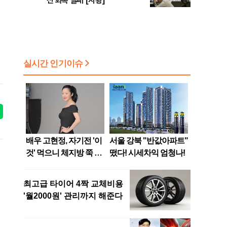
선 회복 실패 [시황]