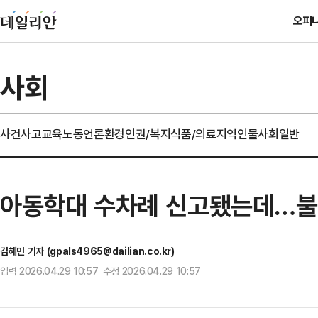
오피
사회
사건사고
교육
노동
언론
환경
인권/복지
식품/의료
지역
인물
사회일반
아동학대 수차례 신고됐는데…불
김혜민 기자 (gpals4965@dailian.co.kr)
입력 2026.04.29 10:57 수정 2026.04.29 10:57