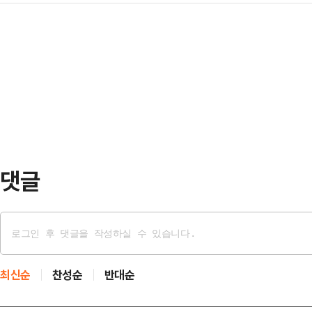
돌파했다. 2002년 현대그룹에서 계
치권에 따르면 민주당은 전날 이 전
력 계열사들의 실적 개선과 산업 구조
민주당 수석대변인은 이 전 지사에 
세대 성장축으로 기대를 모았던 로보
중량감 있는 정치인으로 굵직한 지
이다.조선·전력기기 호황에 급등한 
해결할 적임자"라고 평가했다…
주요 상장 계열사의 시가총액 합계는 
상승 중심에는 조선·전력기기 부문의 
간 지주사인 HD한…
댓글
최신순
찬성순
반대순