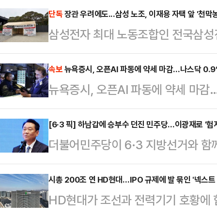
한단 취지로 시작된 조기 교체설에 '
단독
장관 우려에도...삼성 노조, 이재용 자택 앞 '천막
삼성전자 최대 노동조합인 전국삼성
지선을 앞두고 원내대표 교체가 도움
도 불구하고 이재용 삼성전자 회장 
한 반대 여론이 감지되고 있다.송언석
노사 갈등이 파국으로 치닫고 있다. 
속보
뉴욕증시, 오픈AI 파동에 약세 마감…나스닥 0.
브리핑에 출연해 '원내대표 조기 사퇴 
뉴욕증시, 오픈AI 파동에 약세 마감
연결 짓는 여론의 압박이 거세지는 
리에 연연하지 않고 언제든지 내가 
소에서 세 결집에 나선 모습이다.28
분명히 말했…
[6·3 픽] 하남갑에 승부수 던진 민주당…이광재로 '험
이 어제(27일)부터 5월 21일 총파
더불어민주당이 6·3 지방선거와 함
농성에 돌입했다”고 밝혔다.노조는 
하남갑 보궐선거에 이광재 전 강원지
고 가려진 진실을…
만 일각에서는 지역 기반이 약한 외부
시총 200조 연 HD현대…IPO 규제에 발 묶인 '넥스트
HD현대가 조선과 전력기기 호황에 
도부의 결정이 오히려 부담으로 작용