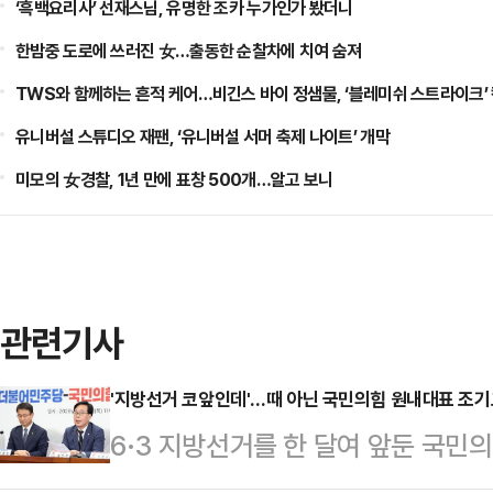
‘흑백요리사’ 선재스님, 유명한 조카 누가인가 봤더니
한밤중 도로에 쓰러진 女…출동한 순찰차에 치여 숨져
TWS와 함께하는 흔적 케어…비긴스 바이 정샘물, ‘블레미쉬 스트라이크’
유니버설 스튜디오 재팬, ‘유니버설 서머 축제 나이트’ 개막
미모의 女경찰, 1년 만에 표창 500개…알고 보니
관련기사
'지방선거 코앞인데'…때 아닌 국민의힘 원내대표 조기
6·3 지방선거를 한 달여 앞둔 국민
숭하다. 더불어민주당의 원내대표 교