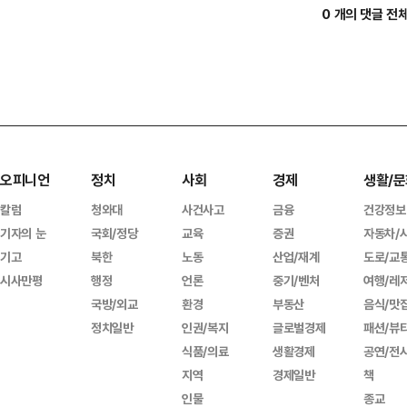
0 개의 댓글 전
오피니언
정치
사회
경제
생활/문
칼럼
청와대
사건사고
금융
건강정보
기자의 눈
국회/정당
교육
증권
자동차/
기고
북한
노동
산업/재계
도로/교
시사만평
행정
언론
중기/벤처
여행/레
국방/외교
환경
부동산
음식/맛
정치일반
인권/복지
글로벌경제
패션/뷰
식품/의료
생활경제
공연/전
지역
경제일반
책
인물
종교