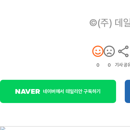
©(주) 데
기사 공
0
0
네이버에서 데일리안 구독하기