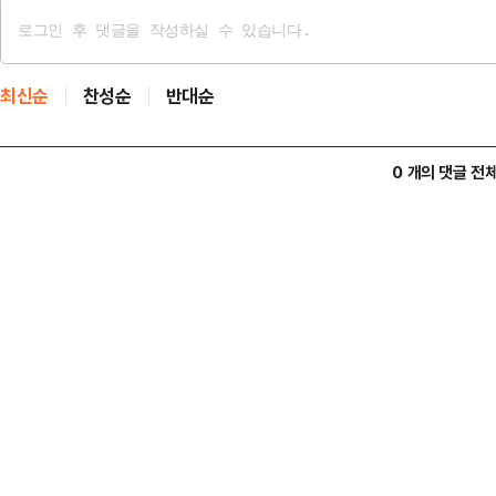
최신순
찬성순
반대순
0 개의 댓글 전