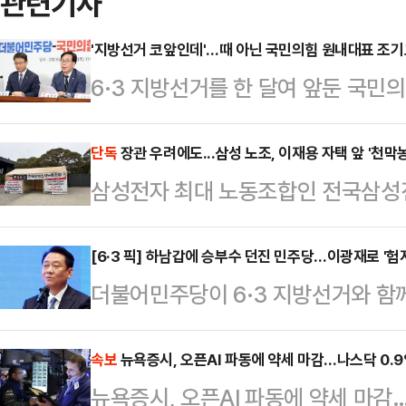
관련기사
'지방선거 코앞인데'…때 아닌 국민의힘 원내대표 조기
6·3 지방선거를 한 달여 앞둔 국민
숭하다. 더불어민주당의 원내대표 교
한단 취지로 시작된 조기 교체설에 '
단독
장관 우려에도...삼성 노조, 이재용 자택 앞 '천막
삼성전자 최대 노동조합인 전국삼성
지선을 앞두고 원내대표 교체가 도움
도 불구하고 이재용 삼성전자 회장 
한 반대 여론이 감지되고 있다.송언석
노사 갈등이 파국으로 치닫고 있다. 
[6·3 픽] 하남갑에 승부수 던진 민주당…이광재로 '험
브리핑에 출연해 '원내대표 조기 사퇴 
더불어민주당이 6·3 지방선거와 함
연결 짓는 여론의 압박이 거세지는 
리에 연연하지 않고 언제든지 내가 
하남갑 보궐선거에 이광재 전 강원지
소에서 세 결집에 나선 모습이다.28
분명히 말했…
만 일각에서는 지역 기반이 약한 외부
속보
뉴욕증시, 오픈AI 파동에 약세 마감…나스닥 0.
이 어제(27일)부터 5월 21일 총파
뉴욕증시, 오픈AI 파동에 약세 마감
도부의 결정이 오히려 부담으로 작용
농성에 돌입했다”고 밝혔다.노조는 