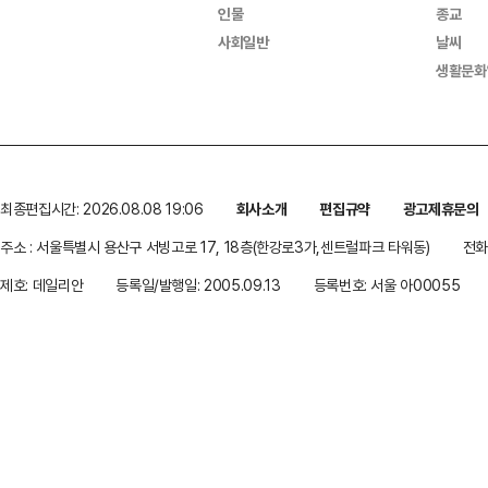
인물
종교
사회일반
날씨
생활문화
최종편집시간: 2026.08.08 19:06
회사소개
편집규약
광고제휴문의
주소 : 서울특별시 용산구 서빙고로 17, 18층(한강로3가,센트럴파크 타워동)
전화 
제호: 데일리안
등록일/발행일: 2005.09.13
등록번호: 서울 아00055