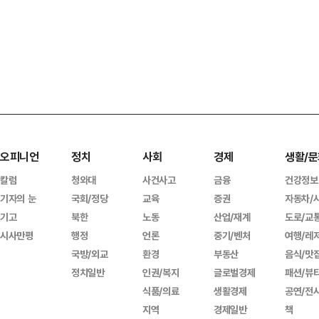
오피니언
정치
사회
경제
생활/문
칼럼
청와대
사건사고
금융
건강정보
기자의 눈
국회/정당
교육
증권
자동차/
기고
북한
노동
산업/재계
도로/교
시사만평
행정
언론
중기/벤처
여행/레
국방/외교
환경
부동산
음식/맛
정치일반
인권/복지
글로벌경제
패션/뷰
식품/의료
생활경제
공연/전
지역
경제일반
책