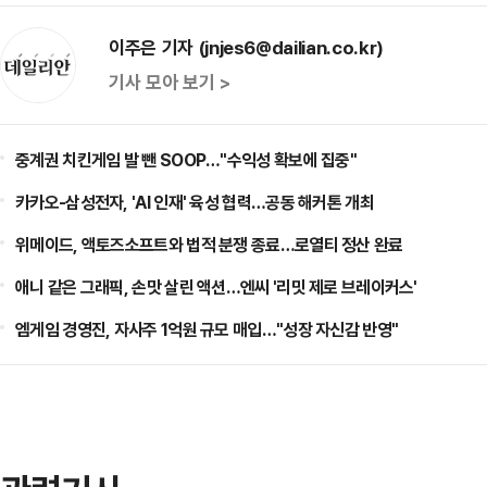
이주은 기자 (jnjes6@dailian.co.kr)
기사 모아 보기 >
중계권 치킨게임 발 뺀 SOOP…"수익성 확보에 집중"
카카오-삼성전자, 'AI 인재' 육성 협력…공동 해커톤 개최
위메이드, 액토즈소프트와 법적 분쟁 종료…로열티 정산 완료
애니 같은 그래픽, 손맛 살린 액션…엔씨 '리밋 제로 브레이커스'
엠게임 경영진, 자사주 1억원 규모 매입…"성장 자신감 반영"