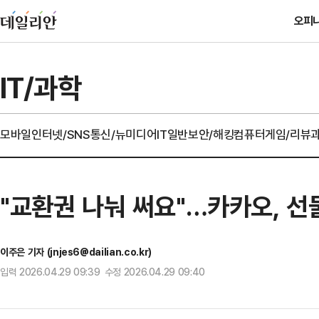
오피
IT/과학
모바일
인터넷/SNS
통신/뉴미디어
IT일반
보안/해킹
컴퓨터
게임/리뷰
"교환권 나눠 써요"…카카오, 선
이주은 기자 (jnjes6@dailian.co.kr)
입력 2026.04.29 09:39 수정 2026.04.29 09:40