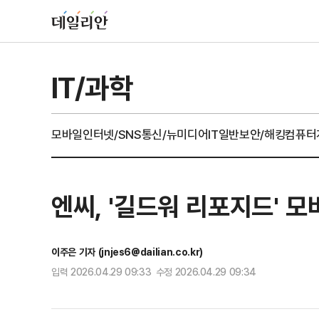
IT/과학
모바일
인터넷/SNS
통신/뉴미디어
IT일반
보안/해킹
컴퓨터
엔씨, '길드워 리포지드' 
이주은 기자 (jnjes6@dailian.co.kr)
입력 2026.04.29 09:33 수정 2026.04.29 09:34