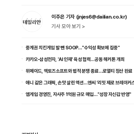
이주은 기자 (jnjes6@dailian.co.kr)
기사 모아 보기 >
중계권 치킨게임 발 뺀 SOOP…"수익성 확보에 집중"
카카오-삼성전자, 'AI 인재' 육성 협력…공동 해커톤 개최
위메이드, 액토즈소프트와 법적 분쟁 종료…로열티 정산 완료
애니 같은 그래픽, 손맛 살린 액션…엔씨 '리밋 제로 브레이커스
엠게임 경영진, 자사주 1억원 규모 매입…"성장 자신감 반영"