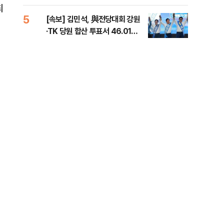
틀 
최
5
10
[속보] 김민석, 與전당대회 강원
나경
·TK 당원 합산 투표서 46.01%
장"
로 1위
혼 