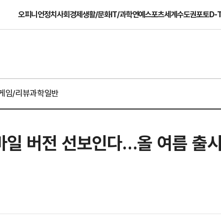
오피니언
정치
사회
경제
생활/문화
IT/과학
연예
스포츠
세계
수도권
포토
D-
게임/리뷰
과학일반
모바일 버전 선보인다…올 여름 출