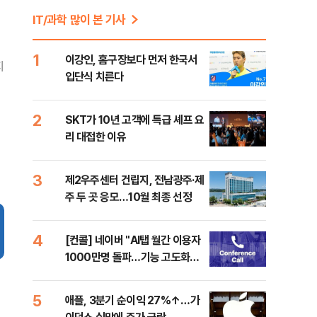
IT/과학 많이 본 기사
1
이강인, 홈구장보다 먼저 한국서
지
입단식 치른다
2
SKT가 10년 고객에 특급 셰프 요
리 대접한 이유
3
제2우주센터 건립지, 전남광주·제
주 두 곳 응모…10월 최종 선정
4
[컨콜] 네이버 "AI탭 월간 이용자
1000만명 돌파…기능 고도화할
것"
5
애플, 3분기 순이익 27%↑…가