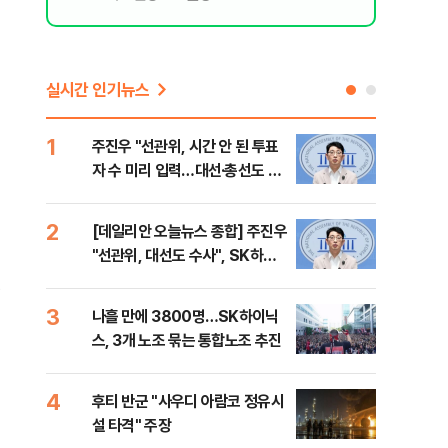
실시간 인기뉴스
1
6
주진우 "선관위, 시간 안 된 투표
김민
자 수 미리 입력…대선·총선도 수
청래
사해야"
어야
반대
2
7
[데일리안 오늘뉴스 종합] 주진우
경찰
"선관위, 대선도 수사", SK하이
박글
닉스 통합노조, 추미애 "지방재정
명
바꿔야", 세제개편 이달 정리 등
3
8
나흘 만에 3800명…SK하이닉
치매
스, 3개 노조 묶는 통합노조 추진
20
인 
4
9
후티 반군 "사우디 아람코 정유시
추미
설 타격" 주장
못 