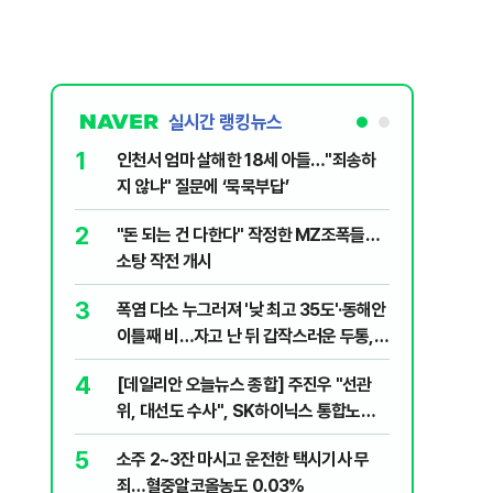
실시간 랭킹뉴스
1
6
인천서 엄마 살해한 18세 아들…"죄송하
바이든 암
지 않냐" 질문에 ‘묵묵부답’
며 목소리
2
7
"돈 되는 건 다한다" 작정한 MZ조폭들…
'폐버스 
소탕 작전 개시
냐, 네 
3
8
폭염 다소 누그러져 '낮 최고 35도'·동해안
변동성 잦
이틀째 비…자고 난 뒤 갑작스러운 두통,
6000~
원인은 [오늘 날씨]
4
9
[데일리안 오늘뉴스 종합] 주진우 "선관
'살인 더
위, 대선도 수사", SK하이닉스 통합노조,
10
나경원 "
추미애 "지방재정 바꿔야", 세제개편 이달
5
소주 2~3잔 마시고 운전한 택시기사 무
부 겨냥 
정리 등
죄…혈중알코올농도 0.03%