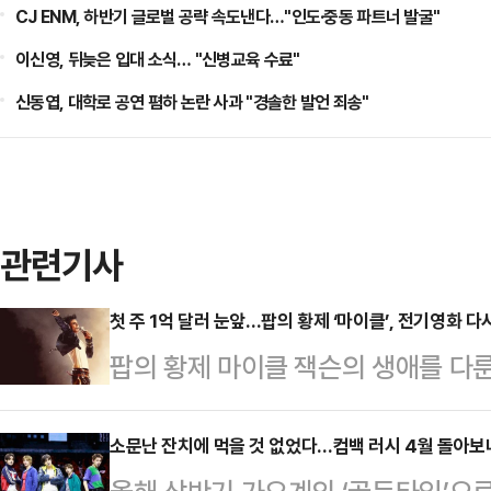
CJ ENM, 하반기 글로벌 공략 속도낸다…"인도·중동 파트너 발굴"
이신영, 뒤늦은 입대 소식… "신병교육 수료"
신동엽, 대학로 공연 폄하 논란 사과 "경솔한 발언 죄송"
관련기사
첫 주 1억 달러 눈앞…팝의 황제 ‘마이클’, 전기영화 다시
팝의 황제 마이클 잭슨의 생애를 다룬 
만 달러, 첫 주말 9700만 달러를 
치는 퀸의 보컬 프레디 머큐리의 이야
소문난 잔치에 먹을 것 없었다…컴백 러시 4월 돌아보니 