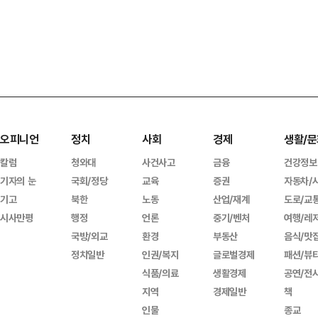
오피니언
정치
사회
경제
생활/문
칼럼
청와대
사건사고
금융
건강정보
기자의 눈
국회/정당
교육
증권
자동차/
기고
북한
노동
산업/재계
도로/교
시사만평
행정
언론
중기/벤처
여행/레
국방/외교
환경
부동산
음식/맛
정치일반
인권/복지
글로벌경제
패션/뷰
식품/의료
생활경제
공연/전
지역
경제일반
책
인물
종교