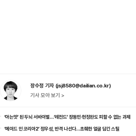
장수정 기자 (jsj8580@dailian.co.kr)
기사 모아 보기 >
‘아는맛’ 된 두뇌 서바이벌…‘레전드’ 장동민·현정완도 피할 수 없는 과제
‘메이드 인 코리아2’ 정우성, 반격 나선다…초췌한 얼굴 담긴 스틸