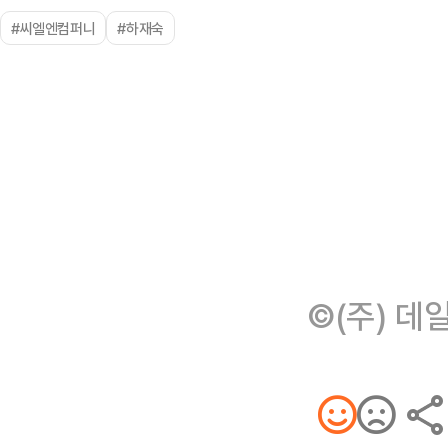
#씨엘엔컴퍼니
#하재숙
©(주) 데