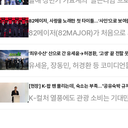
올해 상반기 가요계의 ‘골든타임’으로
5100만 달러, 미국 힙합 그룹 N.
다. 2월 동계올림픽과 3월 방탄소년단
웃 오브 컴턴’의 6000만 달러를 
방선거와 북중미 월드컵 등의 대형 
82메이저, 사랑을 노래한 첫 타이틀…‘사인’으로 보여줄
가장 높은 출발선에 해당한다.동시에 
82메이저(82MAJOR)가 처음으로
높은 팀들이 대거 쏟아졌지만, 정작 
어섰다는 점에서 음악 장르에 머무르
의 날것 같은 에너지와 자유분방한 색
다.28일 가요계에 따르면 이달은 투
숙한 분위기를 더해 새로운 얼굴을 
'최우수산' 산으로 간 유세윤→허경환, '고생' 끝 전할 웃
(NCT WISH), 코르티스(CORTI
유세윤, 장동민, 허경환 등 코미디언
해야 대중에게도 그 기운이 전해진다
등 쟁쟁한 솔로 라인업까지 가세했다
다.'최우수산'은 산속에서 펼쳐지는 
다.28일 오후 서울 서대문구 예스2
쟁을 펼치는 산(山)중 버라이어티다.
[현장] K-팝 팬 몰리는데, 숙소는 부족…"공유숙박 규
름’(FEELM) 발매 기념 미디어 
K-컬처 열풍에도 관광 소비는 기대만
상을 두고 유쾌한 접전을 벌였던 유세
팀의 또 다른 결을 보여주겠다고 밝혔
운 방한 수요가 급증하며 서울 외 
받고 있다.28일 서울 마포구 MBC
(Feel)과…
있지만, 지방을 중심으로 한 숙박 인
그램 '최우수산'의 제작발표회에 참석