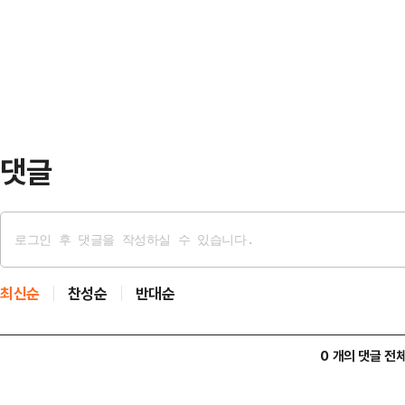
고 있기 때문이다.에어비앤비는 28
100년 가까운 경력을 가진 베테랑 
‘K-컬처, 여행의 시작이 되다’에서 
까' …
팝 등 K-컬처가 한국 여행 수요 
가 공개한 데이터에 따르면, K-컬처
여행 동기로 자리…
댓글
최신순
찬성순
반대순
0 개의 댓글 전