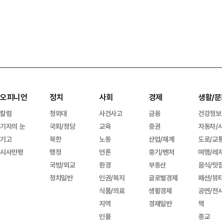
오피니언
정치
사회
경제
생활/문
칼럼
청와대
사건사고
금융
건강정보
기자의 눈
국회/정당
교육
증권
자동차/
기고
북한
노동
산업/재계
도로/교
시사만평
행정
언론
중기/벤처
여행/레
국방/외교
환경
부동산
음식/맛
정치일반
인권/복지
글로벌경제
패션/뷰
식품/의료
생활경제
공연/전
지역
경제일반
책
인물
종교