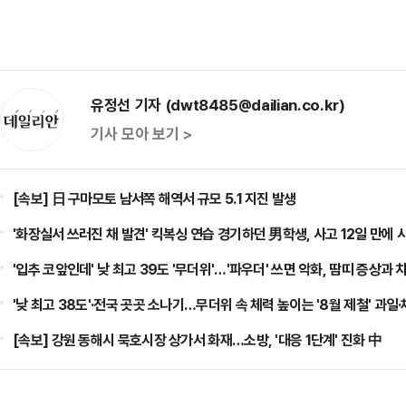
유정선 기자 (dwt8485@dailian.co.kr)
기사 모아 보기 >
[속보] 日 구마모토 남서쪽 해역서 규모 5.1 지진 발생
'화장실서 쓰러진 채 발견' 킥복싱 연습 경기하던 男학생, 사고 12일 만에 
'입추 코앞인데' 낮 최고 39도 '무더위'…'파우더' 쓰면 악화, 땀띠 증상과
'낮 최고 38도'·전국 곳곳 소나기…무더위 속 체력 높이는 '8월 제철' 과일
[속보] 강원 동해시 묵호시장 상가서 화재…소방, '대응 1단계' 진화 中