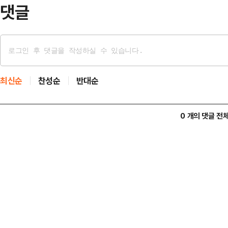
댓글
최신순
찬성순
반대순
0 개의 댓글 전