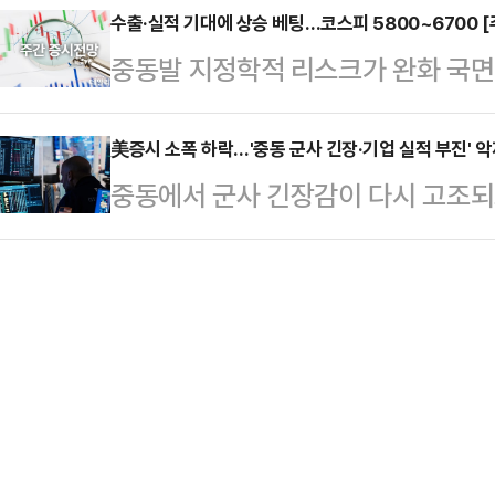
스탠더드앤드푸어스(S&P) 500 지
수출·실적 기대에 상승 베팅…코스피 5800~6700 [
다.운용사별로 살펴보면 삼성자산운용의
중동발 지정학적 리스크가 완화 국면
(0.12%) 오른 7,173.91에, 
고, 미래에셋자산운용의 TIGER ET
세로 전환할 것이라는 전망이 나온다
50.50포인트(0.20%) 오른 24,8
톱…
5800~6700선을 제시했다.26일
美증시 소폭 하락…'중동 군사 긴장·기업 실적 부진' 
지수와 나스닥 지수는 이날 상승으로
중동에서 군사 긴장감이 다시 고조되
긴장 국면에도 불구하고 금융시장 
개 대형 우량주로 구성된 다우존스3
면서 뉴욕증시는 소폭 하락했다.로
역시 배럴당 90달러 내외에서 안정
전통적인 우량주로 구성된 다우존스지
것이다.이경민 대신증권 연구원은 "
180.70포인트(0.37%) 내린 4만
제한적"이며 "증시 방향성은 기업 
S&P500지수는 29.57포인트(0.4
높다"고 분석했다.이에…
주 중심의 나스닥100지수는 215.88
에 거래를 마쳤다.이날 증시는 미군