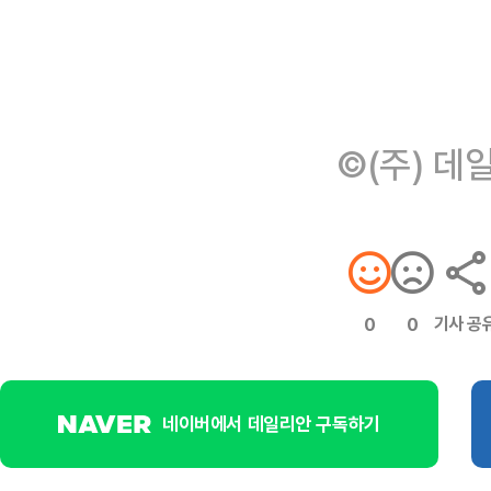
©(주) 데
기사 공
0
0
네이버에서 데일리안 구독하기