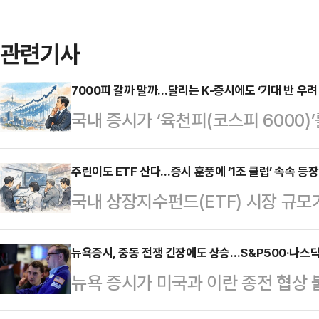
관련기사
7000피 갈까 말까…달리는 K-증시에도 ‘기대 반 우려 
국내 증시가 ‘육천피(코스피 6000)’
고 있다.중동 전쟁 리스크가 완화되면
장에서는 ‘추가 상승’과 ‘조정’이라는
주린이도 ETF 산다…증시 훈풍에 ‘1조 클럽’ 속속 등장
국내 상장지수펀드(ETF) 시장 규모
일 한국거래소에 따르면 코스피는 이달
이어가는 가운데 ‘1조 클럽’ ETF가
역대 최고치를 거듭 경신하고 있다.3
크 수단으로 주목받으며 자금을 모으
뉴욕증시, 중동 전쟁 긴장에도 상승…S&P500·나스닥
복된 것은 물론, 최초로 6700선을 
뉴욕 증시가 미국과 이란 종전 협상
국내 상장된 ETF 중 순자산이 1조
피·코스닥·코넥스) 시가총액이 600
이어갔다.27일(현지시간) 뉴욕 증시
지난 2024년 말 34종목에 불과했던