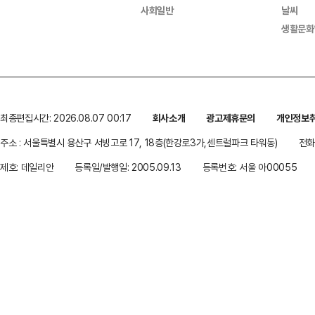
사회일반
날씨
생활문화
최종편집시간: 2026.08.07 00:17
회사소개
광고제휴문의
개인정보
주소 : 서울특별시 용산구 서빙고로 17, 18층(한강로3가,센트럴파크 타워동)
전화 
제호: 데일리안
등록일/발행일: 2005.09.13
등록번호: 서울 아00055