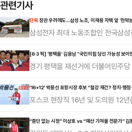
관련기사
단독
장관 우려에도...삼성 노조, 이재용 자택 앞 '천막
삼성전자 최대 노동조합인 전국삼성
도 불구하고 이재용 삼성전자 회장 
노사 갈등이 파국으로 치닫고 있다. 
[6·3 픽] '평택을' 김용남 "국민의힘 당선 가능성 보이
경기 평택을 재선거에 더불어민주당 
연결 짓는 여론의 압박이 거세지는 
"제1야당의 당선 가능성이 보이면 그 
소에서 세 결집에 나선 모습이다.28
혔다.김용남 전 의원은 28일 CBS
‘16+12’ 박용선 포항시장 후보 “철강 재건? 정치·행
이 어제(27일)부터 5월 21일 총파
포스코 현장직 16년 및 도의원 12년
재선거에서의 범여권 단일화에 대해 
농성에 돌입했다”고 밝혔다.노조는 
선 포항시장 후보가 “포항 철강이 
가장 좋은 국회의원감이냐를 놓고 선
고 가려진 진실을…
먼저 이뤄져야 한다”고 재건 해법을 제
“중단 없는 시정” 이상호 vs “예산 가져올 전문가” 
단일화 시 어떤 방식으로 이뤄지냐는