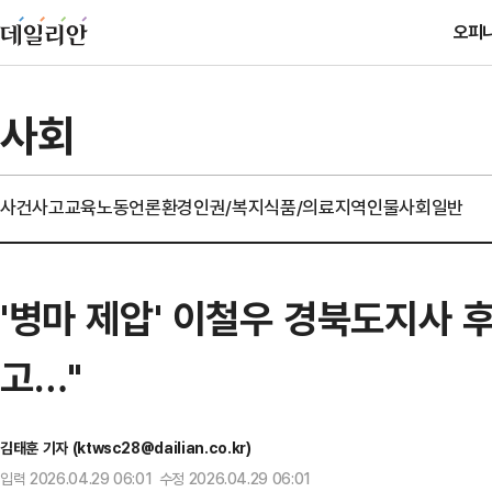
오피
사회
사건사고
교육
노동
언론
환경
인권/복지
식품/의료
지역
인물
사회일반
'병마 제압' 이철우 경북도지사 
고…"
김태훈 기자 (ktwsc28@dailian.co.kr)
입력 2026.04.29 06:01 수정 2026.04.29 06:01