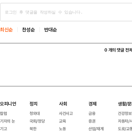
최신순
찬성순
반대순
0 개의 댓글 전
오피니언
정치
사회
경제
생활/문
칼럼
청와대
사건사고
금융
건강정보
기자의 눈
국회/정당
교육
증권
자동차/
기고
북한
노동
산업/재계
도로/교