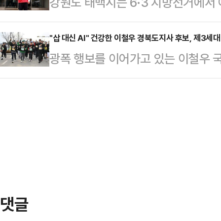
강원도 태백시는 6·3 지방선거에서 
회’에 출연해 6.3 지방선거 포항시장
은 자신으로의 단일화를 주장하는 경
전 구도가 형성됐지만 실제 선거전은 
진단, 그리고 해법을 내놓았다.강원도
들지 않느냐"며 "…
대결로 전개될 가능성이 크다는 분석
"삽 대신 AI" 건강한 이철우 경북도지사 후보, 제3세
의 고향이 아니라 그냥 나의 고향이다
광폭 행보를 이어가고 있는 이철우 
난 22일 예비후보 등록을 마치고 재선
난 곳”이라고 말했다.과거를 떠올린 
날'을 맞아 디지털 시대에 맞는 이른
안 1조 원대 국책사업 유치와 태백교
에…
다.이 후보는 22일 "새마을운동이 
단 없는 시정 운영”을 전면에 내세우
정신을 되살려야 한다"고 말했다.이
제를 되살리기 위한 대체 산업 기반
마을을 일으킨 생활혁신의 시기, 2
더불어민주…
민국의 경험을 국제사회와 공유한 시기
미래세대를 위한 시기"라며 "3세대 
출생, 공동체 약…
댓글