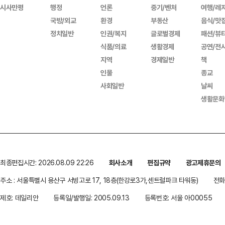
시사만평
행정
언론
중기/벤처
여행/레
국방/외교
환경
부동산
음식/맛
정치일반
인권/복지
글로벌경제
패션/뷰
식품/의료
생활경제
공연/전
지역
경제일반
책
인물
종교
사회일반
날씨
생활문화
최종편집시간: 2026.08.09 22:26
회사소개
편집규약
광고제휴문의
주소 : 서울특별시 용산구 서빙고로 17, 18층(한강로3가,센트럴파크 타워동)
전화 
제호: 데일리안
등록일/발행일: 2005.09.13
등록번호: 서울 아00055