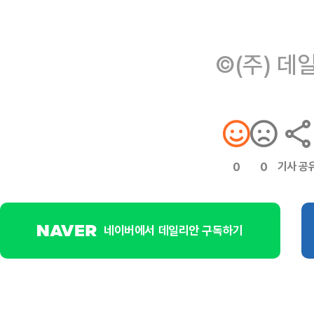
©(주) 데
기사 공
0
0
네이버에서 데일리안 구독하기