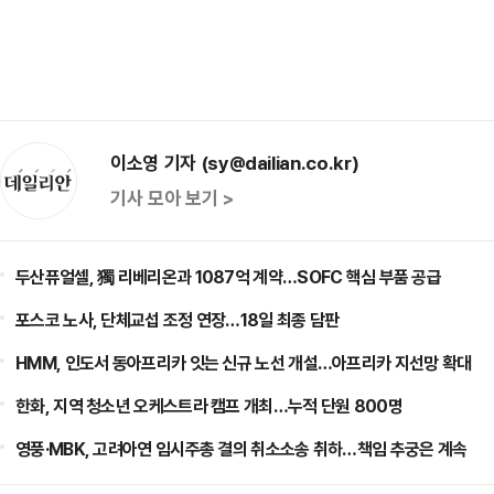
이소영 기자 (sy@dailian.co.kr)
기사 모아 보기 >
두산퓨얼셀, 獨 리베리온과 1087억 계약…SOFC 핵심 부품 공급
포스코 노사, 단체교섭 조정 연장…18일 최종 담판
HMM, 인도서 동아프리카 잇는 신규 노선 개설…아프리카 지선망 확대
한화, 지역 청소년 오케스트라 캠프 개최…누적 단원 800명
영풍·MBK, 고려아연 임시주총 결의 취소소송 취하…책임 추궁은 계속