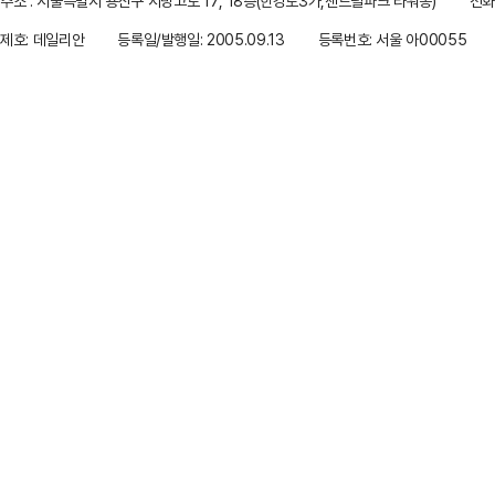
주소 : 서울특별시 용산구 서빙고로 17, 18층(한강로3가,센트럴파크 타워동)
전화 
제호: 데일리안
등록일/발행일: 2005.09.13
등록번호: 서울 아00055