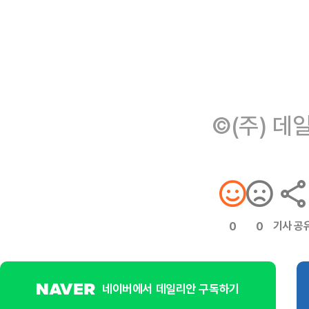
©(주) 데
기사 공
0
0
네이버에서 데일리안 구독하기