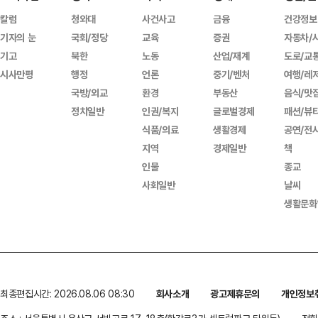
칼럼
청와대
사건사고
금융
건강정보
기자의 눈
국회/정당
교육
증권
자동차/
기고
북한
노동
산업/재계
도로/교
시사만평
행정
언론
중기/벤처
여행/레
국방/외교
환경
부동산
음식/맛
정치일반
인권/복지
글로벌경제
패션/뷰
식품/의료
생활경제
공연/전
지역
경제일반
책
인물
종교
사회일반
날씨
생활문화
최종편집시간: 2026.08.06 08:30
회사소개
광고제휴문의
개인정보