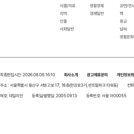
식품/의료
생활경제
공연/전
지역
경제일반
책
인물
종교
사회일반
날씨
생활문화
최종편집시간: 2026.08.06 16:10
회사소개
광고제휴문의
개인정보
주소 : 서울특별시 용산구 서빙고로 17, 18층(한강로3가,센트럴파크 타워동)
전화 
제호: 데일리안
등록일/발행일: 2005.09.13
등록번호: 서울 아00055