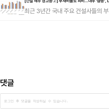
폭풍이 가중되던 상황에서 중동 전쟁
[건설 재무 경고등②] 부채비율도 희비…대우 ‘급등’, D
기도권 재보궐선거 전략공천 인사를 
최근 3년간 국내 주요 건설사들의 
장장치(ESS)에 대한 관심이 급증하
원지사, 평택을에는 김용남 전 의원,
다.일부 건설사는 부채비율이 상승하
하고 있고 ESS 분야는 성장성이 기
천했다. 당초 …
일부는 완만한 개선 흐름을 이어가고
두에 둘 필요가 있다는 분석이다.28
기준 시공능력평가 상위 10대 건설사
TOP 10 지수와 K-AI 2차전지 지수
는 삼성물산을 제외하면 부채비율이
의 부채비율은 2023년 176.8%에서
년엔 284.5%까지 급등하며 주요 
다.부채비율은 …
댓글