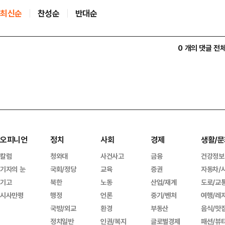
최신순
찬성순
반대순
0 개의 댓글 전
오피니언
정치
사회
경제
생활/문
칼럼
청와대
사건사고
금융
건강정보
기자의 눈
국회/정당
교육
증권
자동차/
기고
북한
노동
산업/재계
도로/교
시사만평
행정
언론
중기/벤처
여행/레
국방/외교
환경
부동산
음식/맛
정치일반
인권/복지
글로벌경제
패션/뷰