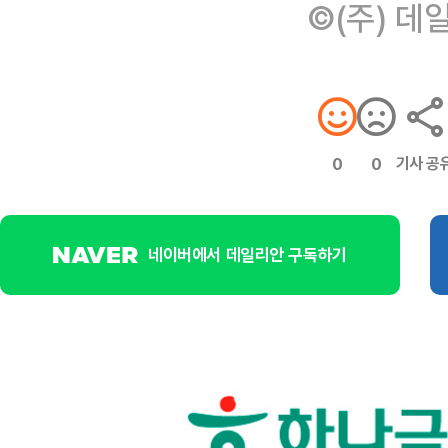
©(주) 데
기사 공
0
0
네이버에서 데일리안 구독하기