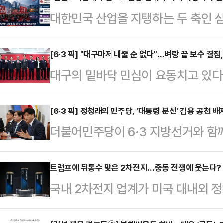
대한민국 산업을 지탱하는 두 축인
소용돌이에 휘말렸다. 개별 기업의 
러싼 ‘보상 전쟁’이 산업 생태계 전
[6·3 픽] "대구마저 내줄 순 없다"…벼랑 끝 보수 결집,
대구의 밑바닥 민심이 요동치고 있다
패권 경쟁이 정점에 달한 골든타임에 
이 확정되는 과정이 험난했다. 컷오
락과 인재 유출이라는 치명적인 리스
균열이 발생했다.하지만 벼랑 끝에 
[6·3 픽] 정청래의 민주당, '대통령 분신' 김용 공천
르면 이번 사태의 발단은 반도체 업
더불어민주당이 6·3 지방선거와 함
다. 주호영 의원과 이진숙 전 방송
SK하이닉스는 올해 1분기 영업이익
대통령의 '분신' 격인 김용 전 민주
치로 결단을 내리면서다. 이들의 합
며 엔비디아의 지난해 …
재명)계의 공개 압박에도 불구하고 당
트럼프에 뒤통수 맞은 2차전지…중동 전쟁에 웃는다?
될지 주목된다.27일 대구 지역 정
국내 2차전지 업계가 미국 대내외 정
부원장을 공천하지 않으면서, 공천 
김부겸이라는 거물과 맞서야 하는 상
널드 트럼프 대통령의 '전 정부 정책 
로 비화할 것이란 전망이 제기된다.
바닥 민심을 파고들고…