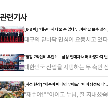
관련기사
[6·3 픽] "대구마저 내줄 순 없다"…벼랑 끝 보수 결집,
대구의 밑바닥 민심이 요동치고 있다
이 확정되는 과정이 험난했다. 컷오
균열이 발생했다.하지만 벼랑 끝에 
"옆집 7억인데 우린?"…삼성·현대차 너머 하청까지 번진
대한민국 산업을 지탱하는 두 축인
다. 주호영 의원과 이진숙 전 방송
소용돌이에 휘말렸다. 개별 기업의 
치로 결단을 내리면서다. 이들의 합
러싼 ‘보상 전쟁’이 산업 생태계 전
[지선 현장] "재수야 떠나면 우야노" "이미 당선됐다"…
될지 주목된다.27일 대구 지역 정
"재수야!" "아이고 누님, 잘 지내셨
패권 경쟁이 정점에 달한 골든타임에 
김부겸이라는 거물과 맞서야 하는 상
돼 있으이까, 우리 좀 잘 도와도"
락과 인재 유출이라는 치명적인 리스
바닥 민심을 파고들고…