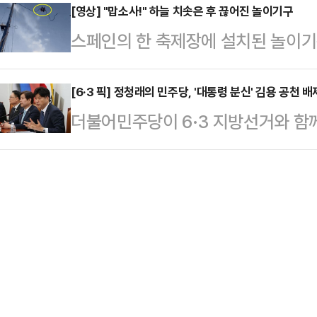
고향인 부산 북구에 위치한 구포시장
[영상] "맙소사!" 하늘 치솟은 후 끊어진 놀이기구
르면 이번 사태의 발단은 반도체 업
스페인의 한 축제장에 설치된 놀이
를 전하면서 오고 간 이야기들이다.6·
SK하이닉스는 올해 1분기 영업이익
는 사고가 발생했다.25일(현지시간)
시. 맑은 날씨 속에서 구포시장 앞 
며 엔비디아의 지난해 …
스페인 세비야에서 열린 축제에서 발생
[6·3 픽] 정청래의 민주당, '대통령 분신' 김용 공천
을 향해 큰절부터 올렸다.그는 "200
더불어민주당이 6·3 지방선거와 함
이름의 새총 형태 놀이기구가 설치돼
새파란 젊은이 하나가 서른 다섯에 
대통령의 '분신' 격인 김용 전 민주
용해 2인승 캡슐을 약 90미터 상공
도…
재명)계의 공개 압박에도 불구하고 당
올리는 방식이다.사회관계망서비스(S
부원장을 공천하지 않으면서, 공천 
객이 탄 캡슐이 공중으로 튕겨 올라
로 비화할 것이란 전망이 제기된다.
다. 이후 캡슐은 …
기도권 재보궐선거 전략공천 인사를 
원지사, 평택을에는 김용남 전 의원,
천했다. 당초 …