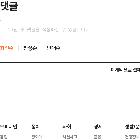
댓글
최신순
찬성순
반대순
0 개의 댓글 전
오피니언
정치
사회
경제
생활/문
칼럼
청와대
사건사고
금융
건강정보