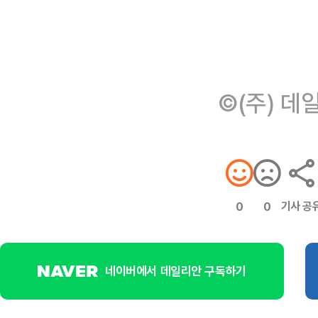
©(주) 데
기사 공
0
0
네이버에서 데일리안 구독하기