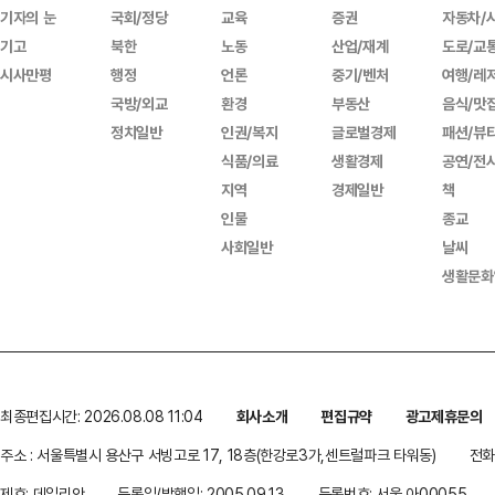
기자의 눈
국회/정당
교육
증권
자동차/
기고
북한
노동
산업/재계
도로/교
시사만평
행정
언론
중기/벤처
여행/레
국방/외교
환경
부동산
음식/맛
정치일반
인권/복지
글로벌경제
패션/뷰
식품/의료
생활경제
공연/전
지역
경제일반
책
인물
종교
사회일반
날씨
생활문화
최종편집시간: 2026.08.08 11:04
회사소개
편집규약
광고제휴문의
주소 : 서울특별시 용산구 서빙고로 17, 18층(한강로3가,센트럴파크 타워동)
전화 
제호: 데일리안
등록일/발행일: 2005.09.13
등록번호: 서울 아00055