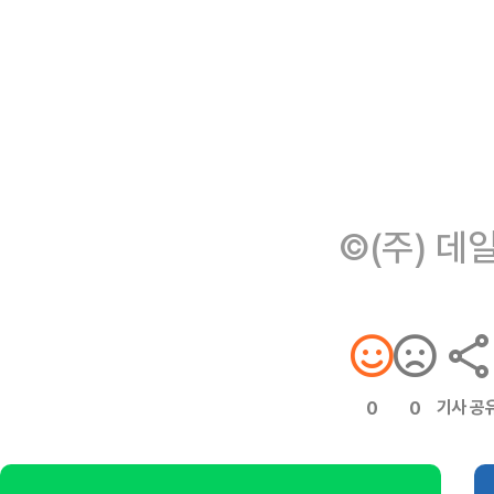
©(주) 데
기사 공
0
0