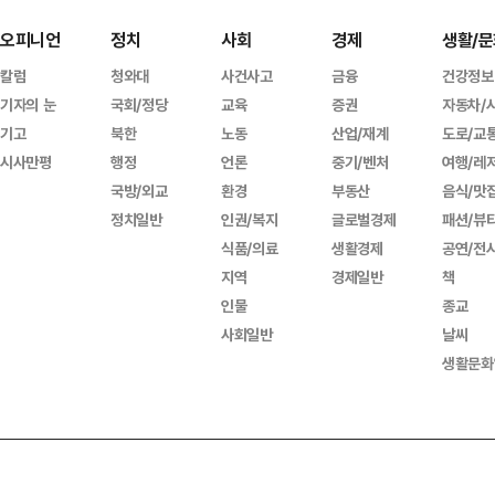
오피니언
정치
사회
경제
생활/문
칼럼
청와대
사건사고
금융
건강정보
기자의 눈
국회/정당
교육
증권
자동차/
기고
북한
노동
산업/재계
도로/교
시사만평
행정
언론
중기/벤처
여행/레
국방/외교
환경
부동산
음식/맛
정치일반
인권/복지
글로벌경제
패션/뷰
식품/의료
생활경제
공연/전
지역
경제일반
책
인물
종교
사회일반
날씨
생활문화