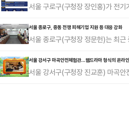
서울 구로구(구청장 장인홍)가 전기
산을 확보했다.공중케이블은 직사광
폭포와 연못을 포함한 수경시설이 새
모집한다고 17일 밝혔다.이번 과정
균열이 발생해 내부 전선이 노출되기
로에 자연 요소…
을 위해 전기 내선공사 분야의 실무형
서울 종로구, 중동 전쟁 피해기업 지원 등 대응 강화
간 접촉과 마찰이 발생하면 화재로 
서울 종로구(구청장 정문헌)는 최근 
는 구민의 취업난 해소와 경제적 자
이블을 정비해 구민들의 보행안전을 
해 최소화와 구민 안전 및 생활 안정
거주 20세 이상 구직자 20명을 
는 계획이다.올해 정비구…
일 밝혔다.에너지 수급 안정과 피해기
서울 강서구 마곡안전체험관…웹드라마 형식의 온라인
에 필요한 훈련비, 온라인강의, 교재
서울 강서구(구청장 진교훈) 마곡안
천 등 분야별 대응에 중점을 뒀다.가
계까지 제공할 계획이다.훈련은 6월 
에서 스스로 판단하고 대처하는 능
등) 관련 국제 정세 변화로 피해를 
목요일까지 하루…
관 '내가 만드는 안전한 하루'를 본격
창구를 운영한다.상담 내용은 피해 
육 플랫폼의 가장 큰 특징은 기존의 
계, 피해기업 지방세 지원 등이며,
자가 직접 웹드라마의 주인공이 되어
(☎02-2148-…
말을 바꿔나가는 방식을 도입한 것이