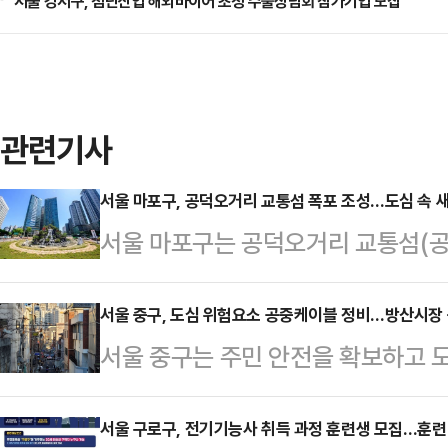
서울 강서구, 첨단산업 해외바이어 초청 수출상담회 참가기업 모집
관련기사
서울 마포구, 공덕오거리 교통섬 폭포 조성…도심 속 
서울 마포구는 공덕오거리 교통섬(공
가산형 폭포를 조성하고, 28일 오후
사업은 2024년 7월 기본계획 수립
서울 중구, 도심 위험요소 공중케이블 정비…방산시장 
서울 중구는 주민 안전을 확보하고 
협의와 실시설계 용역을 거쳤으며, 2
구역 인근 주택가를 중심으로 '공중케
다.마포구는 교통섬 내 노후화된 기
일 밝혔다. 구는 이를 위해 지난해보
서울 구로구, 전기기능사 취득 과정 훈련생 모집…훈련
연경관을 느낄 수 있는 공간으로 조