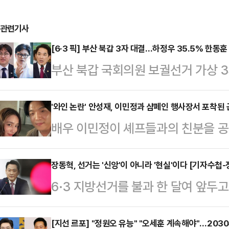
관련기사
[6·3 픽] 부산 북갑 3자 대결…하정우 35.5% 한동훈
부산 북갑 국회의원 보궐선거 가상 
수석과 한동훈 전 국민의힘 대표가 
나타났다. 여론조사기관 미디어토마토
'와인 논란' 안성재, 이민정과 샴페인 행사장서 포착된
배우 이민정이 셰프들과의 친분을 공개
선 ARS(자동응답) 방식으로 부산 
싸인 안성재의 근황도 함께 주목받고
치러지고 다음 세 인물이 맞붙는다면
서비스(SNS)에 “나와 정확한 동갑
장동혁, 선거는 '신앙'이 아니라 '현실'이다 [기자수첩-
하정우 수석은 35.5%로 나타났다
6·3 지방선거를 불과 한 달여 앞두
롬 손종원 셰프님, 엄태준 셰프님, 
요청을 받고 있다.무소속의 한동훈 전
15%의 '사망선고'를 받았다. 당 지
한 날”이라는 글과 함께 여러 장의 
26.0%를 기록했…
조차 더불어민주당에 밀리는 초유의 
[지선 르포] "정원오 유능" "오세훈 계속해야"…20
이후 안성재 셰프의 공개 행보가 포