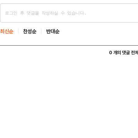
최신순
찬성순
반대순
0 개의 댓글 전