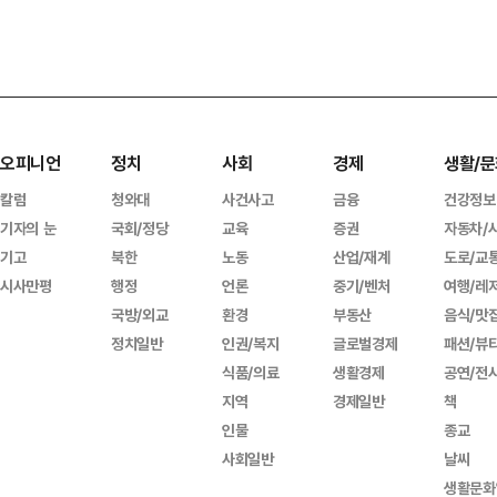
오피니언
정치
사회
경제
생활/문
칼럼
청와대
사건사고
금융
건강정보
기자의 눈
국회/정당
교육
증권
자동차/
기고
북한
노동
산업/재계
도로/교
시사만평
행정
언론
중기/벤처
여행/레
국방/외교
환경
부동산
음식/맛
정치일반
인권/복지
글로벌경제
패션/뷰
식품/의료
생활경제
공연/전
지역
경제일반
책
인물
종교
사회일반
날씨
생활문화