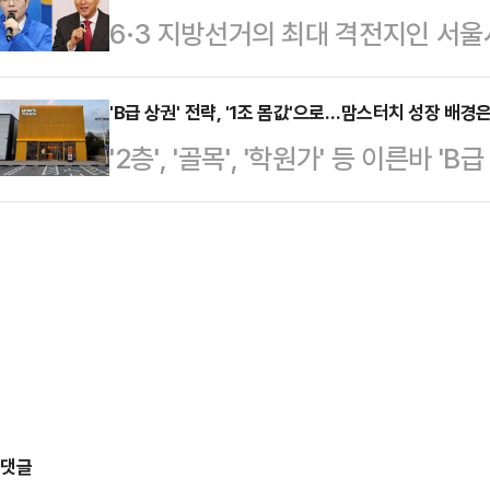
6·3 지방선거의 최대 격전지인 서울
단칼에 거절했다. "물러나는 것은 책
성재 셰프가 운영하는 모수서울은 최근
원오 더불어민주당 후보의 대세론이 
거 결과로 평가받겠다는 것이 그의 논
티지로 바꿔 제…
이 오세훈 국민의힘 후보를 5선으로
'B급 상권' 전략, '1조 몸값'으로…맘스터치 성장 배경
는 '책임'은 누구를 위한 것인가.지난
'2층', '골목', '학원가' 등 이른바
이렇듯 창과 방패의 싸움은 서울 민심
'현실'이 아닌 자신의 '신앙'으로 보
지고 있다.동종 업계 후발주자로 출
의 현상 유지'에 관심을 보이는 탓에
(1490개) 1위, 소비자 결재액(PO
데일리안과 만난 2030세대 서울 시
다.27일 외식업계에 따르면 맘스터
보였다. 주거·교통·문화 등 인프라가
2024년과 비교해 14.6% 증가했다
어난…
가, 영업이익률은 18.7%를 기록하
다.특히 지난해 전국 매장 소비자 결
…
댓글