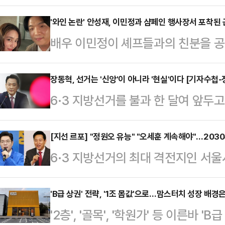
수석과 한동훈 전 국민의힘 대표가 
나타났다. 여론조사기관 미디어토마토
'와인 논란' 안성재, 이민정과 샴페인 행사장서 포착된
배우 이민정이 셰프들과의 친분을 공개
선 ARS(자동응답) 방식으로 부산 
싸인 안성재의 근황도 함께 주목받고
치러지고 다음 세 인물이 맞붙는다면
서비스(SNS)에 “나와 정확한 동갑
장동혁, 선거는 '신앙'이 아니라 '현실'이다 [기자수첩-
하정우 수석은 35.5%로 나타났다
6·3 지방선거를 불과 한 달여 앞두
롬 손종원 셰프님, 엄태준 셰프님, 
요청을 받고 있다.무소속의 한동훈 전
15%의 '사망선고'를 받았다. 당 지
한 날”이라는 글과 함께 여러 장의 
26.0%를 기록했…
조차 더불어민주당에 밀리는 초유의 
[지선 르포] "정원오 유능" "오세훈 계속해야"…20
이후 안성재 셰프의 공개 행보가 포
6·3 지방선거의 최대 격전지인 서울
단칼에 거절했다. "물러나는 것은 책
성재 셰프가 운영하는 모수서울은 최근
원오 더불어민주당 후보의 대세론이 
거 결과로 평가받겠다는 것이 그의 논
티지로 바꿔 제…
이 오세훈 국민의힘 후보를 5선으로
'B급 상권' 전략, '1조 몸값'으로…맘스터치 성장 배경
는 '책임'은 누구를 위한 것인가.지난
'2층', '골목', '학원가' 등 이른바
이렇듯 창과 방패의 싸움은 서울 민심
'현실'이 아닌 자신의 '신앙'으로 보