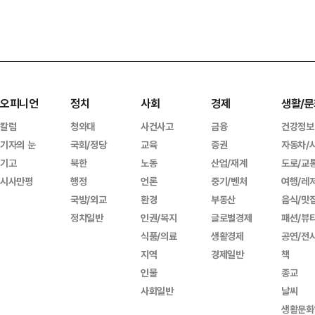
오피니언
정치
사회
경제
생활/문
칼럼
청와대
사건사고
금융
건강정보
기자의 눈
국회/정당
교육
증권
자동차/
기고
북한
노동
산업/재계
도로/교
시사만평
행정
언론
중기/벤처
여행/레
국방/외교
환경
부동산
음식/맛
정치일반
인권/복지
글로벌경제
패션/뷰
식품/의료
생활경제
공연/전
지역
경제일반
책
인물
종교
사회일반
날씨
생활문화