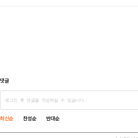
지고 있다.동종 업계 후발주자로 출
의 현상 유지'에 관심을 보이는 탓에
(1490개) 1위, 소비자 결재액(PO
데일리안과 만난 2030세대 서울 시
다.27일 외식업계에 따르면 맘스터
보였다. 주거·교통·문화 등 인프라가
2024년과 비교해 14.6% 증가했다
어난…
가, 영업이익률은 18.7%를 기록하
다.특히 지난해 전국 매장 소비자 결
…
댓글
최신순
찬성순
반대순