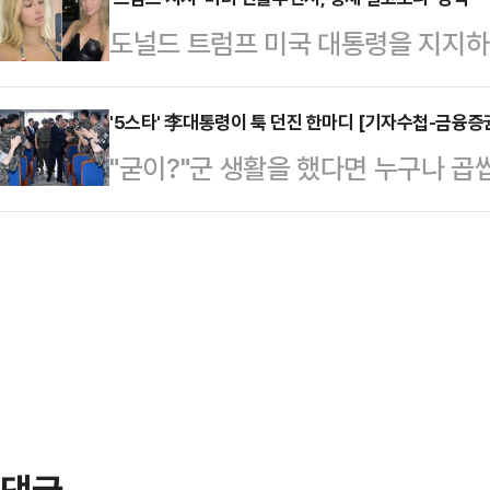
이 오세훈 국민의힘 후보를 5선으로
는 '책임'은 누구를 위한 것인가.지난
도널드 트럼프 미국 대통령을 지지하
이렇듯 창과 방패의 싸움은 서울 민심
'현실'이 아닌 자신의 '신앙'으로 보
인플루언서의 충격적인 정체가 밝혀졌
의 현상 유지'에 관심을 보이는 탓에
가'(MAGA·트럼프 강성 지지층을 
'5스타' 李대통령이 툭 던진 한마디 [기자수첩-금융증
데일리안과 만난 2030세대 서울 시
"굳이?"군 생활을 했다면 누구나 곱
실제 인물이 아닌 인도 출신 22세 
보였다. 주거·교통·문화 등 인프라가
한다는 이유로 비행단 정문에서 활주
(AI)을 활용해 만들어낸 가상의 인
어난…
이 쓸었던 기억이 있다. 사역을 마
금을 마련하기 위해 구글의 AI 서비
은 활주로 일대를 대걸레로 닦았다고
겨냥한 에밀리 하트라는 캐릭터를 만
경쟁 불쏘시개가 돼 현장의 물음표로 
국의 보수 성향 중년…
자본시장 안정·정상화 간담회에서 
"오늘 주식을 팔았는데 돈은 왜 모레
다"고 말했다.말이 떨어지…