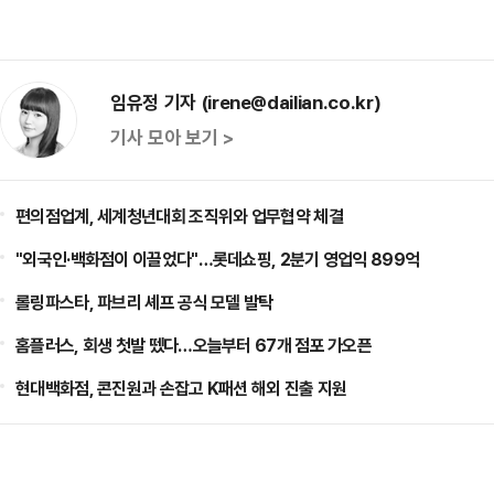
임유정 기자 (irene@dailian.co.kr)
기사 모아 보기 >
편의점업계, 세계청년대회 조직위와 업무협약 체결
"외국인·백화점이 이끌었다"…롯데쇼핑, 2분기 영업익 899억
롤링파스타, 파브리 셰프 공식 모델 발탁
홈플러스, 회생 첫발 뗐다…오늘부터 67개 점포 가오픈
현대백화점, 콘진원과 손잡고 K패션 해외 진출 지원