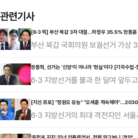
관련기사
[6·3 픽] 부산 북갑 3자 대결…하정우 35.5% 한동훈
부산 북갑 국회의원 보궐선거 가상 
수석과 한동훈 전 국민의힘 대표가 
나타났다. 여론조사기관 미디어토마토
장동혁, 선거는 '신앙'이 아니라 '현실'이다 [기자수첩-
6·3 지방선거를 불과 한 달여 앞두
선 ARS(자동응답) 방식으로 부산 
15%의 '사망선고'를 받았다. 당 지
치러지고 다음 세 인물이 맞붙는다면
조차 더불어민주당에 밀리는 초유의 
[지선 르포] "정원오 유능" "오세훈 계속해야"…20
하정우 수석은 35.5%로 나타났다
6·3 지방선거의 최대 격전지인 서울
단칼에 거절했다. "물러나는 것은 책
요청을 받고 있다.무소속의 한동훈 전
원오 더불어민주당 후보의 대세론이 
거 결과로 평가받겠다는 것이 그의 논
26.0%를 기록했…
'트럼프 지지' 미녀 인플루언서, 정체 알고보니 '경악'