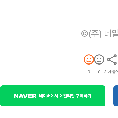
©(주) 데
기사 공
0
0
네이버에서 데일리안 구독하기