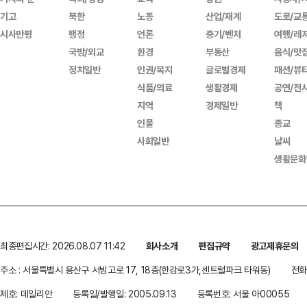
기고
북한
노동
산업/재계
도로/교
시사만평
행정
언론
중기/벤처
여행/레
국방/외교
환경
부동산
음식/맛
정치일반
인권/복지
글로벌경제
패션/뷰
식품/의료
생활경제
공연/전
지역
경제일반
책
인물
종교
사회일반
날씨
생활문화
최종편집시간: 2026.08.07 11:42
회사소개
편집규약
광고제휴문의
주소 : 서울특별시 용산구 서빙고로 17, 18층(한강로3가,센트럴파크 타워동)
전화 
제호: 데일리안
등록일/발행일: 2005.09.13
등록번호: 서울 아00055