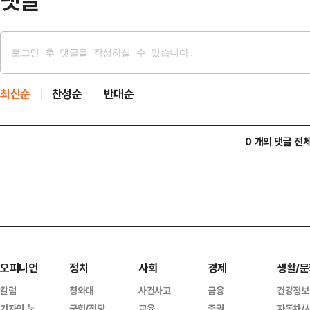
댓글
최신순
찬성순
반대순
0 개의 댓글 전
오피니언
정치
사회
경제
생활/문
칼럼
청와대
사건사고
금융
건강정보
기자의 눈
국회/정당
교육
증권
자동차/