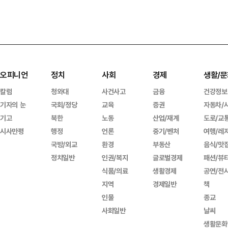
오피니언
정치
사회
경제
생활/문
칼럼
청와대
사건사고
금융
건강정보
기자의 눈
국회/정당
교육
증권
자동차/
기고
북한
노동
산업/재계
도로/교
시사만평
행정
언론
중기/벤처
여행/레
국방/외교
환경
부동산
음식/맛
정치일반
인권/복지
글로벌경제
패션/뷰
식품/의료
생활경제
공연/전
지역
경제일반
책
인물
종교
사회일반
날씨
생활문화