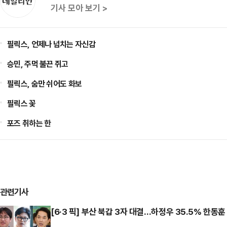
기사 모아 보기 >
필릭스, 언제나 넘치는 자신감
승민, 주먹 불끈 쥐고
필릭스, 숨만 쉬어도 화보
필릭스 꽃
포즈 취하는 한
관련기사
[6·3 픽] 부산 북갑 3자 대결…하정우 35.5% 한동훈