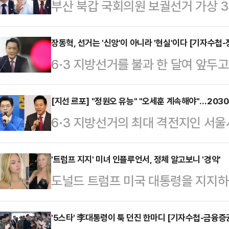
부산 북갑 국회의원 보궐선거 가상 
수석과 한동훈 전 국민의힘 대표가 
나타났다. 여론조사기관 미디어토마토
장동혁, 선거는 '신앙'이 아니라 '현실'이다 [기자수첩-
6·3 지방선거를 불과 한 달여 앞두
선 ARS(자동응답) 방식으로 부산 
15%의 '사망선고'를 받았다. 당 지
치러지고 다음 세 인물이 맞붙는다면
조차 더불어민주당에 밀리는 초유의 
[지선 르포] "정원오 유능" "오세훈 계속해야"…20
하정우 수석은 35.5%로 나타났다
6·3 지방선거의 최대 격전지인 서울
단칼에 거절했다. "물러나는 것은 책
요청을 받고 있다.무소속의 한동훈 전
원오 더불어민주당 후보의 대세론이 
거 결과로 평가받겠다는 것이 그의 논
26.0%를 기록했…
이 오세훈 국민의힘 후보를 5선으로
'트럼프 지지' 미녀 인플루언서, 정체 알고보니 '경악'
는 '책임'은 누구를 위한 것인가.지난
도널드 트럼프 미국 대통령을 지지하
이렇듯 창과 방패의 싸움은 서울 민심
'현실'이 아닌 자신의 '신앙'으로 보
인플루언서의 충격적인 정체가 밝혀졌
의 현상 유지'에 관심을 보이는 탓에
가'(MAGA·트럼프 강성 지지층을 
'5스타' 李대통령이 툭 던진 한마디 [기자수첩-금융증
데일리안과 만난 2030세대 서울 시