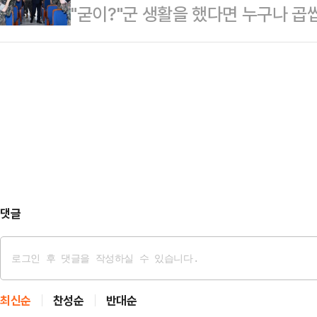
"굳이?"군 생활을 했다면 누구나 곱
실제 인물이 아닌 인도 출신 22세 
보였다. 주거·교통·문화 등 인프라가
한다는 이유로 비행단 정문에서 활주
(AI)을 활용해 만들어낸 가상의 인
어난…
이 쓸었던 기억이 있다. 사역을 마
금을 마련하기 위해 구글의 AI 서비
은 활주로 일대를 대걸레로 닦았다고
겨냥한 에밀리 하트라는 캐릭터를 만
경쟁 불쏘시개가 돼 현장의 물음표로 
국의 보수 성향 중년…
자본시장 안정·정상화 간담회에서 
"오늘 주식을 팔았는데 돈은 왜 모레
다"고 말했다.말이 떨어지…
댓글
최신순
찬성순
반대순