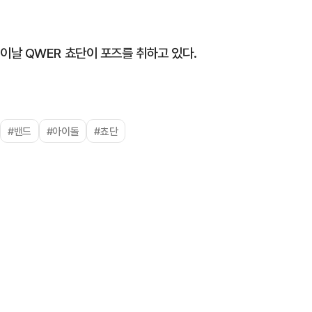
이날 QWER 쵸단이 포즈를 취하고 있다.
#밴드
#아이돌
#쵸단