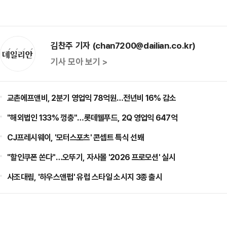
김찬주 기자 (chan7200@dailian.co.kr)
기사 모아 보기 >
교촌에프앤비, 2분기 영업익 78억원…전년비 16% 감소
"해외법인 133% 껑충"…롯데웰푸드, 2Q 영업익 647억
CJ프레시웨이, '모터스포츠' 콘셉트 특식 선봬
"할인쿠폰 쏜다"…오뚜기, 자사몰 '2026 프로모션' 실시
사조대림, '하우스앤펍' 유럽 스타일 소시지 3종 출시