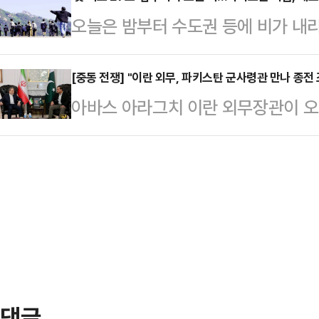
물”이라고 말했다.폭스뉴스에 따르면
쥐었다. '보수의 심장'으로 불리는 대
오늘은 밤부터 수도권 등에 비가 내리
뷰에서 “용의자가 작성한 선언문(man
었던 노년층의 입에서 "바꿔야 한다
온차가 크겠다.26일 기상청은 "내일(
기독교적 사상을 가진 인물이라는 것
의…
부지방에 비가 내리면서 건조특보가 
[중동 전쟁] "이란 외무, 파키스탄 군사령관 만나 종전 
그를 조사했고 그가 가슴 깊이 증오
아바스 아라그치 이란 외무장관이 오
27일 밤부터 수도권과 강원내륙·산
다.그러면서 “그는 오랫동안 종교적
전 조건을 전달했다고 이란 국영 IR
다. 이 비는 28일 새벽에 대부분 그
다. 강력한 반기독교 주의…
치 장관은 이날 오만에서 하이삼 빈 
일 오후까지 이어지는 곳이 있겠다.27
스탄 수도 이슬라마바드행 비행기에 
18~23도)과 비슷하거나 조금 높겠다
아온 아라그치 장관은 아심 무니르 
고기…
려졌다.이와 관련해 이란 매체들은 
체적인 조건을 무니르 총장에 전달했
라그치 장관이 파키스탄…
댓글