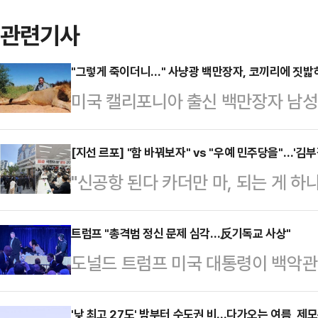
관련기사
"그렇게 죽이더니…" 사냥광 백만장자, 코끼리에 짓밟
미국 캘리포니아 출신 백만장자 남
사망하는 사고가 발생했다.24일(현
아에서 포도 농장과 금융회사를 운영
[지선 르포] "함 바꿔보자" vs "우예 민주당을"…'김
"신공항 된다 카더만 마, 되는 게 하
영양의 일종인 노란등듀이커를 사냥하
국힘(국민의힘)도 해줄 필요가 없지 싶
만 달러(약 5900만원)를 지불하고
송현동에서 60년 넘게 거주하고 있
트럼프 "총격범 정신 문제 심각…反기독교 사상"
가봉으로 여행을 갔다. 가봉은 영토
도널드 트럼프 미국 대통령이 백악관
해묵은 원망이 서려 있었다. 서문시
인 숲 코끼리 약 9만5000마리가 서
의자에 대해 “정신적으로 문제 많은
들도 '민주당 함 찍어줘야 (국민의힘
페-오카다 열대우림…
'낮 최고 27도' 밤부터 수도권 비...다가오는 여름, 제