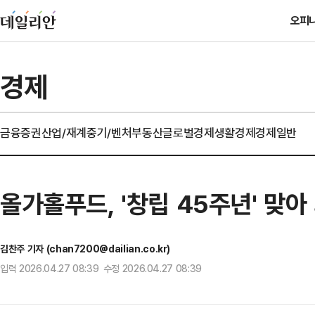
오피
경제
금융
증권
산업/재계
중기/벤처
부동산
글로벌경제
생활경제
경제일반
올가홀푸드, '창립 45주년' 맞아
김찬주 기자 (chan7200@dailian.co.kr)
입력 2026.04.27 08:39 수정 2026.04.27 08:39