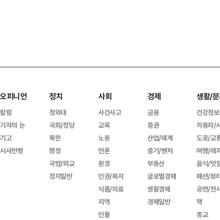
오피니언
정치
사회
경제
생활/문
칼럼
청와대
사건사고
금융
건강정보
기자의 눈
국회/정당
교육
증권
자동차/
기고
북한
노동
산업/재계
도로/교
시사만평
행정
언론
중기/벤처
여행/레
국방/외교
환경
부동산
음식/맛
정치일반
인권/복지
글로벌경제
패션/뷰
식품/의료
생활경제
공연/전
지역
경제일반
책
인물
종교