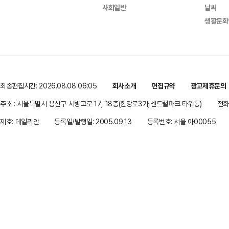
사회일반
날씨
생활문화
최종편집시간: 2026.08.08 06:05
회사소개
편집규약
광고제휴문의
주소 : 서울특별시 용산구 서빙고로 17, 18층(한강로3가,센트럴파크 타워동)
전화 
제호: 데일리안
등록일/발행일: 2005.09.13
등록번호: 서울 아00055