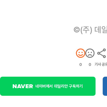
©(주) 데
기사 공
0
0
네이버에서 데일리안 구독하기