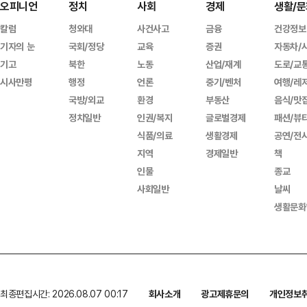
오피니언
정치
사회
경제
생활/문
칼럼
청와대
사건사고
금융
건강정보
기자의 눈
국회/정당
교육
증권
자동차/
기고
북한
노동
산업/재계
도로/교
시사만평
행정
언론
중기/벤처
여행/레
국방/외교
환경
부동산
음식/맛
정치일반
인권/복지
글로벌경제
패션/뷰
식품/의료
생활경제
공연/전
지역
경제일반
책
인물
종교
사회일반
날씨
생활문화
최종편집시간: 2026.08.07 00:17
회사소개
광고제휴문의
개인정보