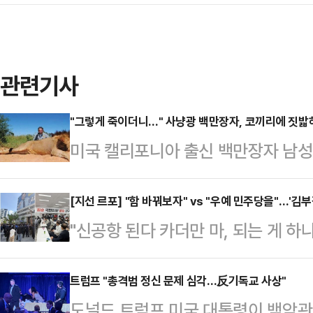
관련기사
"그렇게 죽이더니…" 사냥광 백만장자, 코끼리에 짓밟
미국 캘리포니아 출신 백만장자 남
사망하는 사고가 발생했다.24일(현
아에서 포도 농장과 금융회사를 운영
[지선 르포] "함 바꿔보자" vs "우예 민주당을"…'김
"신공항 된다 카더만 마, 되는 게 하
영양의 일종인 노란등듀이커를 사냥하
국힘(국민의힘)도 해줄 필요가 없지 싶
만 달러(약 5900만원)를 지불하고
송현동에서 60년 넘게 거주하고 있
트럼프 "총격범 정신 문제 심각…反기독교 사상"
가봉으로 여행을 갔다. 가봉은 영토
도널드 트럼프 미국 대통령이 백악관
해묵은 원망이 서려 있었다. 서문시