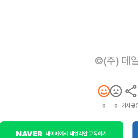
©(주) 데
기사 공
0
0
네이버에서 데일리안 구독하기