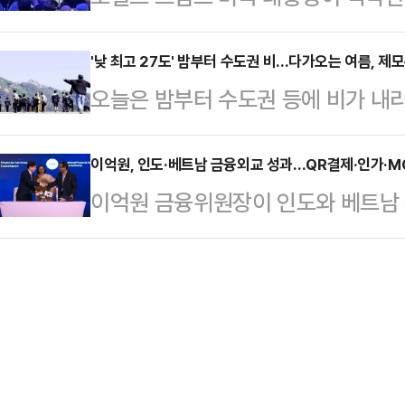
인 숲 코끼리 약 9만5000마리가 서
의자에 대해 “정신적으로 문제 많은
들도 '민주당 함 찍어줘야 (국민의힘
페-오카다 열대우림…
물”이라고 말했다.폭스뉴스에 따르면
'낮 최고 27도' 밤부터 수도권 비...다가오는 여름, 제
쥐었다. '보수의 심장'으로 불리는 대
오늘은 밤부터 수도권 등에 비가 내리
뷰에서 “용의자가 작성한 선언문(man
었던 노년층의 입에서 "바꿔야 한다
온차가 크겠다.26일 기상청은 "내일(
기독교적 사상을 가진 인물이라는 것
의…
부지방에 비가 내리면서 건조특보가 
이억원, 인도·베트남 금융외교 성과…QR결제·인가·MO
그를 조사했고 그가 가슴 깊이 증오
이억원 금융위원장이 인도와 베트남 
27일 밤부터 수도권과 강원내륙·산
다.그러면서 “그는 오랫동안 종교적
사의 해외 진출 기반을 동시에 확보했다
다. 이 비는 28일 새벽에 대부분 그
다. 강력한 반기독교 주의…
인프라 협력 등 실질 성과를 다수 
일 오후까지 이어지는 곳이 있겠다.27
일 금융위원회에 따르면 이 위원장은
18~23도)과 비슷하거나 조금 높겠다
에 동행해 인도·베트남 금융당국과 
고기…
업 간담회 등을 진행했다.이번 순방의 