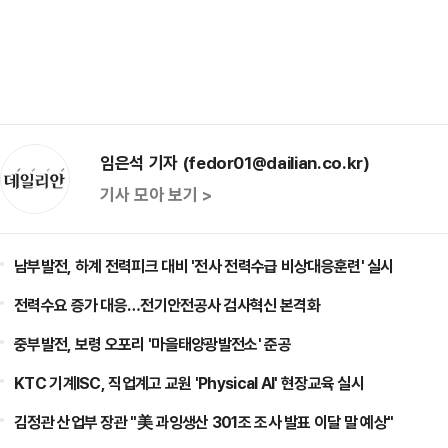
임은석 기자 (fedor01@dailian.co.kr)
기사 모아 보기 >
남부발전, 하계 전력피크 대비 '전사 전력수급 비상대응훈련' 실시
전력수요 증가 대응…전기안전공사 검사혁신 본격화
중부발전, 보령 오포리 '마을태양광발전소' 준공
KTC 기계ISC, 직업계고 교원 'Physical AI' 현장교육 실시
김정관 산업부 장관 "美 과잉생산 301조 조사 발표 이달 말 예상"