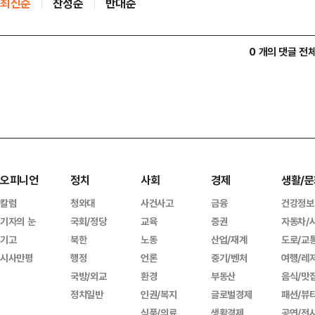
최신순
찬성순
반대순
0 개의 댓글 전
오피니언
정치
사회
경제
생활/문
칼럼
청와대
사건사고
금융
건강정보
기자의 눈
국회/정당
교육
증권
자동차/
기고
북한
노동
산업/재계
도로/교
시사만평
행정
언론
중기/벤처
여행/레
국방/외교
환경
부동산
음식/맛
정치일반
인권/복지
글로벌경제
패션/뷰
식품/의료
생활경제
공연/전