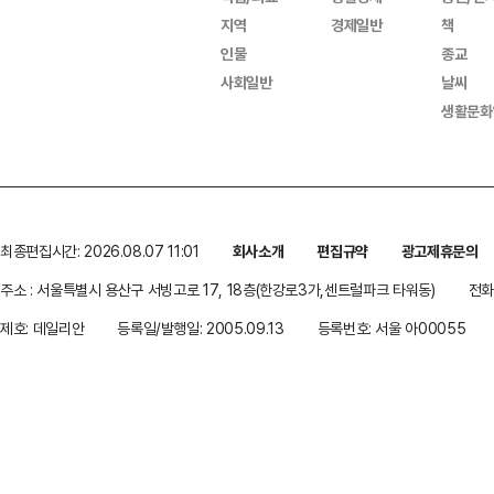
지역
경제일반
책
인물
종교
사회일반
날씨
생활문화
최종편집시간: 2026.08.07 11:01
회사소개
편집규약
광고제휴문의
주소 : 서울특별시 용산구 서빙고로 17, 18층(한강로3가,센트럴파크 타워동)
전화 
제호: 데일리안
등록일/발행일: 2005.09.13
등록번호: 서울 아00055