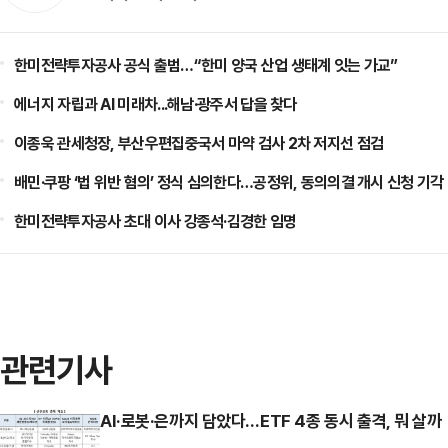
한미전략투자공사 공식 출범…“한미 양국 산업 생태계 잇는 가교”
에너지 자립과 AI 미래차...해남·광주서 답을 찾다
이종욱 관세청장, 부산우편집중국서 마약 검사 2차 저지선 점검
배민·쿠팡 ‘법 위반 혐의’ 정식 심의한다…공정위, 동의의결 개시 신청 기각
한미전략투자공사 초대 이사 강종석·김경한 임명
관련기사
AI·로봇·은까지 담았다…ETF 4종 동시 출격, 뭐 살까