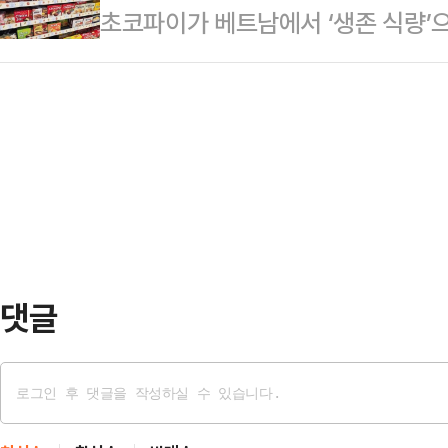
초코파이가 베트남에서 ‘생존 식량’
산 시장에 또다시 기름을 부었다"며 
근들이 사실상 정권을 장악했다.앞서
학생이 초코파이와 계곡물 만으로 3
을 깎아주는 건 투기 권장'이라며, 수
네이 이란 최고지도자가 권…
일 오리온에 따르면 최근 베트남 북
정상'으로 규정했다"고 지적했다.이
뚜안(19)은 초코파이를 먹으며 구조
제도에 실거주 요건을 반영해야 한다
이 현지 매체와 온라인 커뮤니티를 
령은 SNS를 열…
넣어야 한다”는 반응까지 나오고 있
뚜안은 지난 19일 친구들과 땀다오 
어져 길을 잃었다. …
댓글