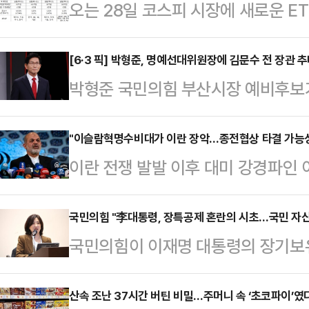
오는 28일 코스피 시장에 새로운 E
안전자산까지 한번에 담을 수 있는 ‘
서 투자 선택지가 넓어졌다는 평가다.
[6·3 픽] 박형준, 명예선대위원장에 김문수 전 장관 
박형준 국민의힘 부산시장 예비후보
삼성액티브·미래에셋자산운용이 운용하
대위원장으로 추대했다.박형준 후보 
에 상장되는 ETF는 단순 지수 추종을
징 직책인 명예선대위원장에 김문수 
"이슬람혁명수비대가 이란 장악…종전협상 타결 가능성
한 것이 특징이다.투자 성향에 따라 
이란 전쟁 발발 이후 대미 강경파인 
밝혔다.캠프는 추대 배경에 대해 "
띈다.먼저 안정성과 수익성을 동시에
내 의사결정 과정을 장악해 종전 협
인 부산을 사수하겠다는 의지"라고 밝혔
의 ‘코…
다.미국 싱크탱크 전쟁연구소(ISW
국민의힘 "李대통령, 장특공제 혼란의 시초…국민 자산 
의원과 제32·33대 경기도지사를 
국민의힘이 이재명 대통령의 장기보유
(CTP)와 함께 작성한 이란 전쟁 
과 고용노동부 장관을 역임했다. 지난
을 겨냥해 "국민 재산을 쥐어짜는 
고서에 따르면 미국과 이스라엘의 
로 선출돼 이재명 대통령과 …
변인은 26일 논평에서 "이 대통령이
산속 조난 37시간 버틴 비밀…주머니 속 ‘초코파이’였
하메네이가 사망한 이후 아흐마드 바