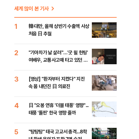
세계 많이 본 기사
1
韓·대만, 올해 상반기 수출액 사상
처음 日 추월
2
"기아차가 날 살려"…'굿 윌 헌팅'
여배우, 교통사고때 타고 있던 차
는?
3
[영상] "환자부터 지켰다" 지진
속 몸 내던진 日 의료진
4
日 "오봉 연휴 '더블 태풍' 영향"...
태풍 '돌핀' 한국 영향 줄까
5
"탕탕탕" 태국 고교서 총격...8학