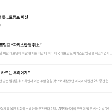
듯...트럼프 피신
신
… 트럼프 “파키스탄행 취소”
전날 이란 대표단이 이날 현지를 떠난 데 이어 미국 대표단도 파키스탄 방문을 취소하면서 
 2차 종전 협상이 대면 일정조차 잡지 못한 채 결렬된 것이다. 다만 미 대표단의 파키스
화의 여지는 남겨뒀다.미 CNN방송 등에 따르면 도널드 트럼프 미국 대통령은 이날 자신 소
탄 이슬라마바드로 가서 이란과 만나려던 우리 대표단의 방문…
든 카드는 우리에게”
탄 방문 일정을 취소하면서 이번 주말 열릴 것으로 예상됐던 미국과 이란간 2차 종전 협상
탄에 도착했다가 이 날 현지를 떠났다.양측의 주말 협상은 일단 무산됐지만 중재국 파키스
미국 대통령은 25일 사회관계망서비스(SNS) 트루스소셜에서 "파키스탄 이슬라마바드로
방금 취소했다"고 밝혔다.이어 "이동하는 데 시간이 너무 많이 낭비되고…
형제를 복원·강화하는 방안을 추진한다.25일 AFP통신에 따르면 미 법무부는 이날 '연방