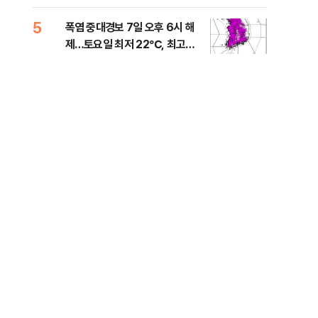
는 
5
10
폭염 중대경보 7일 오후 6시 해
與,
제…토요일 최저 22℃, 최고
스?
36℃
라"