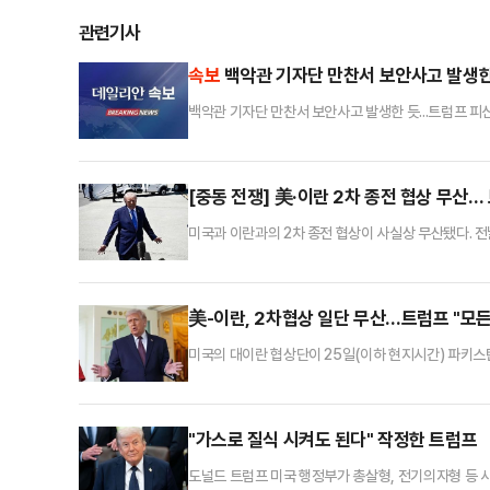
관련기사
속보
백악관 기자단 만찬서 보안사고 발생한 
백악관 기자단 만찬서 보안사고 발생한 듯...트럼프 피
[중동 전쟁] 美·이란 2차 종전 협상 무산
미국과 이란과의 2차 종전 협상이 사실상 무산됐다. 
번 주말 이슬라마바드에서 열릴 것으로 예상됐던 미·이란
방문 취소 직후 “이란이 더 나은 제안을 해왔다”며 대
유의 소셜미디어(SNS) 트루스소셜을 통해 “파키스
美-이란, 2차협상 일단 무산…트럼프 "모
미국의 대이란 협상단이 25일(이하 현지시간) 파키스
은 사실상 무산됐다. 앞서 이란 협상단은 전날 파키스
을 통한 간접협상은 이어갈 전망이다.도널드 트럼프 
가서 이란 측과 만나려던 우리 대표단의 방문 일정을 
"가스로 질식 시켜도 된다" 작정한 트럼프
도널드 트럼프 미국 행정부가 총살형, 전기의자형 등 사