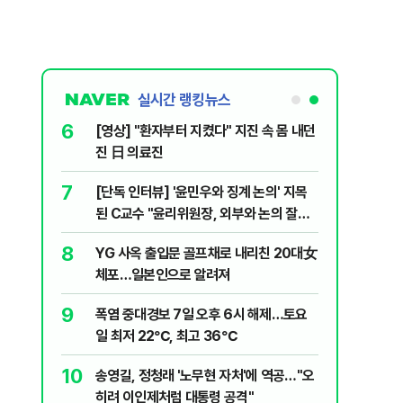
실시간 랭킹뉴스
6
 논산 훈련소
[영상] "환자부터 지켰다" 지진 속 몸 내던
간행군 한다
진 日 의료진
7
 외치자…與
[단독 인터뷰] '윤민우와 징계 논의' 지목
하라"
된 C교수 "윤리위원장, 외부와 논의 잘못
된 행위"
8
문가가 경고한
YG 사옥 출입문 골프채로 내리친 20대女
체포…일본인으로 알려져
9
XT "12
폭염 중대경보 7일 오후 6시 해제…토요
일 최저 22℃, 최고 36℃
10
개편에 개미
송영길, 정청래 '노무현 자처'에 역공…"오
히려 이인제처럼 대통령 공격"