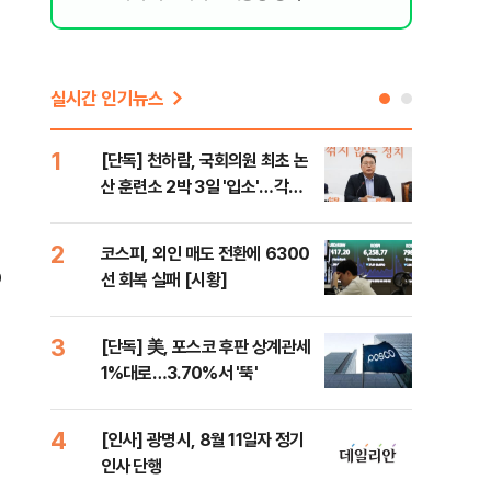
실시간 인기뉴스
1
6
[단독] 천하람, 국회의원 최초 논
'국
산 훈련소 2박 3일 '입소'…각개
에 
전투·야간행군 한다
2
7
코스피, 외인 매도 전환에 6300
박지
D
선 회복 실패 [시황]
령과
3
8
[단독] 美, 포스코 후판 상계관세
[단
1%대로…3.70%서 '뚝'
의'
외부
4
9
[인사] 광명시, 8월 11일자 정기
[현
인사 단행
중 