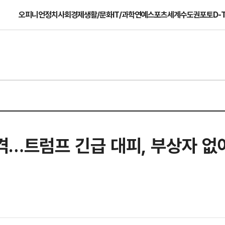
오피니언
정치
사회
경제
생활/문화
IT/과학
연예
스포츠
세계
수도권
포토
D-
총격…트럼프 긴급 대피, 부상자 없