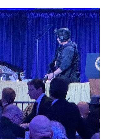
1
[단독] 천하람, 국회의원 최초
2박 3일 '입소'…각개전투·야
2
송영길·김민석, '조희대 탄핵'
법사위원들 "즉시 대법관 제청
3
"편해서 매일 신었는데"...전
'크록스'의 숨은 위험
4
하닉 프리마켓 하한가 논란에…N
일부터 상·하한가 주문금지"
5
'국장만 하라고?'…ISA 세제
'부글부글'