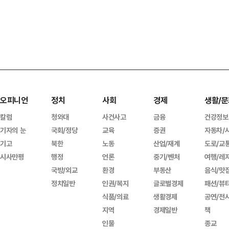
오피니언
정치
사회
경제
생활/문
칼럼
청와대
사건사고
금융
건강정보
기자의 눈
국회/정당
교육
증권
자동차/
기고
북한
노동
산업/재계
도로/교
시사만평
행정
언론
중기/벤처
여행/레
국방/외교
환경
부동산
음식/맛
정치일반
인권/복지
글로벌경제
패션/뷰
식품/의료
생활경제
공연/전
지역
경제일반
책
인물
종교