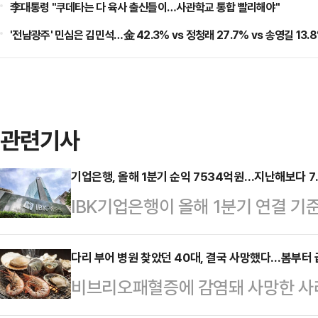
李대통령 "쿠데타는 다 육사 출신들이…사관학교 통합 빨리해야"
'전남광주' 민심은 김민석…金 42.3% vs 정청래 27.7% vs 송영길 13.
관련기사
기업은행, 올해 1분기 순익 7534억원…지난해보다 7
IBK기업은행이 올해 1분기 연결 기
난해 같은 기간보다 실적이 감소했다.
1분기 연결 기준 당기순이익이 75
다리 부어 병원 찾았던 40대, 결국 사망했다…봄부터 급
비브리오패혈증에 감염돼 사망한 사례
전보다 7.5% 감소한 수준이다. 별도
관리청은 40대 A씨가 지난 21일부터
줄었다.실적 감소는 지난해 1분기 