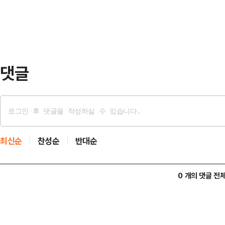
소나무 마디의 색깔을 띤다고 해서 '
의 ‘코…
다.송어는 단백질 21.2%, 지방 6
방을 가지고 있다. 송어알은 단백질 
26%이다…
댓글
최신순
찬성순
반대순
0 개의 댓글 전