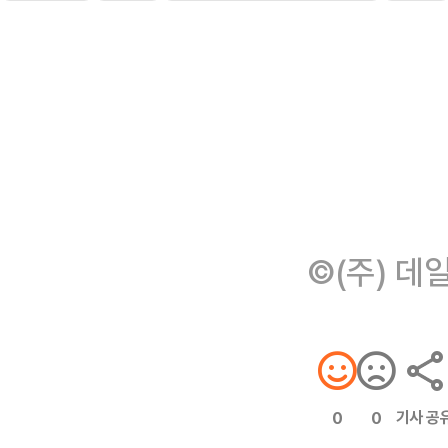
©(주) 데
기사 공
0
0