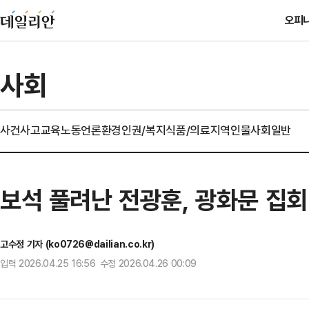
오피
사회
사건사고
교육
노동
언론
환경
인권/복지
식품/의료
지역
인물
사회일반
보석 풀려난 전광훈, 광화문 집회
고수정 기자 (ko0726@dailian.co.kr)
입력 2026.04.25 16:56 수정 2026.04.26 00:09