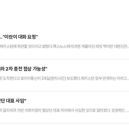
…"이란이 대화 요청"
 파키스탄에 파견할 것이라고 밝혔다.폭스뉴스에 따르면 캐롤라인 레빗 백악관 대변인은
동 특사와 재러드 쿠슈너(도널드 트럼프 대통령의 사위)가 25일 아침 파키스탄으로 떠나 
면서 “이란이 미국에 먼저 대면 회담을 제안했다. 대표단은 협상 내용을 즉시 트럼프 대통
대한다”고 덧붙였다. 앞서 이란 또한 아바스 아라그치 외무장관이 파키…
와 2차 종전 협상 가능성"
곧 도착한다고 로이터통신이 24일(현지시간) 보도했다.파키스탄 정부 관계자는 아라그
 수도 이슬라마바드에 도착한다고 밝혔다. 로이터는 “미국과 2차 종전 회담이 열릴 가능
이미 이슬라마바드에 도착해 있는 상황”이라고 설명했다.다만 관영 IRNA통신 등 이란 매체
 종전 가능성은 언급하지 않았다. IRNA는 “아라그치 장관이 2…
상단 대표 사임”
르 갈리바프 이란 의회의장이 협상단 대표 자리에서 사임한 것으로 알려졌다. 강경파인 이
데 ‘온건파’ 갈리바프 의장까지 자리에서 물러난 것이 사실로 확인되면 양국 협상에 악재
이스라엘(TOI)에 따르면 이스라엘 채널 12 방송은 23일(현지시간) “갈리바프 의장이
 그는 미국과의 협상 과정에 강경파인 아흐마드 바히디 혁명수비대 총사…