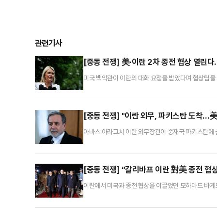
관련기사
[중동 전쟁] 美·이란 2차 종전 협상 열린다
미국 백악관이 이란의 대화 요청을 받았다며 협상팀을
24일(현지시간) 인터뷰를 통해 “스티브 위트코프 중
란 대표단과 직접 회담을 가질 것”이라고 말했다.그러
에게 전달할 예정”이라며 “생산적인 대화가 되기를 기
[중동 전쟁] "이란 외무, 파키스탄 도착…美
아바스 아라그치 이란 외무장관이 중재국 파키스탄에 
장관이 빠르면 이날 밤 소규모 수행단과 함께 파키스탄
이 점점 커지고 있다”며 “회담을 위해 미국 보안팀은 
들은 아라그치 장관의 파키스탄 방문을 보도하면서도 2차
[중동 전쟁] “갈리바프 이란 對美 종전 협
이란에서 미국과 종전 협상을 이끌었던 모하마드 바게
란 이슬람혁명수비대(IRGC)의 목소리가 커지는 가운
작용할 수 있다는는 관측이 나온다.이스라엘 타임스오브
미국과 협상을 이끄는 역할에서 사임했다”고 밝혔다.