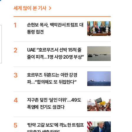
세계 많이 본 기사
1
손현보 목사, 백악관서 트럼프 대
통령 접견
2
UAE “호르무즈서 선박 15척 줄
줄이 피격…1명 사망·20명 부상”
3
호르무즈 뒤흔드는 이란 강경
파…“합의해도 또 뒤집힌다”
4
지구촌 덮친 ‘살인 더위’…49도
폭염에 전기도 끊겼다
5
‘탄약 고갈 보도’에 격노한 트럼프