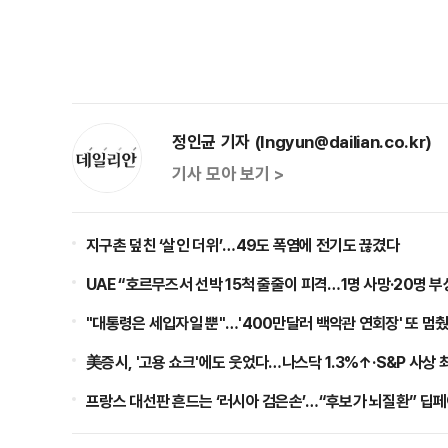
정인균 기자 (Ingyun@dailian.co.kr)
기사 모아 보기 >
지구촌 덮친 ‘살인 더위’…49도 폭염에 전기도 끊겼다
UAE “호르무즈서 선박 15척 줄줄이 피격…1명 사망·20명 부
"대통령은 세입자일 뿐"…'400만달러 백악관 연회장' 또 멈
美증시, '고용 쇼크'에도 웃었다…나스닥 1.3%↑·S&P 사상 
프랑스 대선판 흔드는 ‘러시아 검은손’…“후보가 뇌질환” 딥