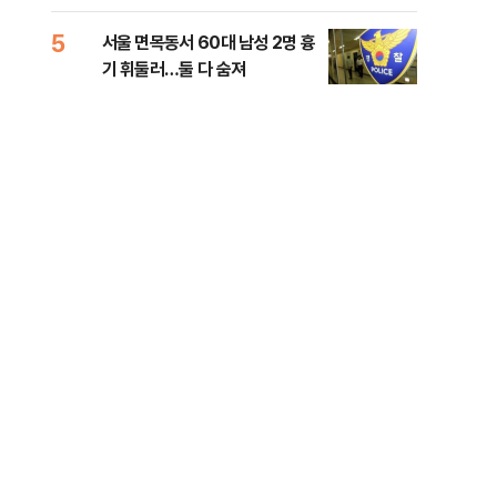
원 후보, 제주서 격돌
5
10
서울 면목동서 60대 남성 2명 흉
호르
기 휘둘러…둘 다 숨져
파…