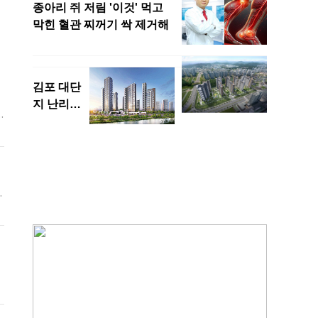
이
령
치
성
로