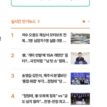
격돌
실시간 인기뉴스
1
6
여수 오동도 해상서 모터보트 전
손현
진
복…1명 심정지·1명 실종·3명 경
통령
상
2
7
李, '개미 반발'에 'ISA 개편안' 질
UA
타?…국민의힘 "'남 탓 쇼' 멈춰
줄이
라"
3
8
송영길·김민석, 제주서 분열보단
평택
'통합·화합' 부각…정청래 "당 공
레일
격해 놓고 뻔뻔해"
4
9
"정청래, 李 모욕에 침묵" vs "금
부산
도 넘지 말라"…친명-친청 최고위
아 