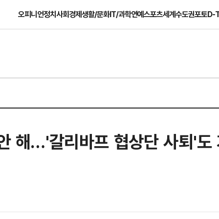
오피니언
정치
사회
경제
생활/문화
IT/과학
연예
스포츠
세계
수도권
포토
D-
 안 해…'갈리바프 협상단 사퇴'도 