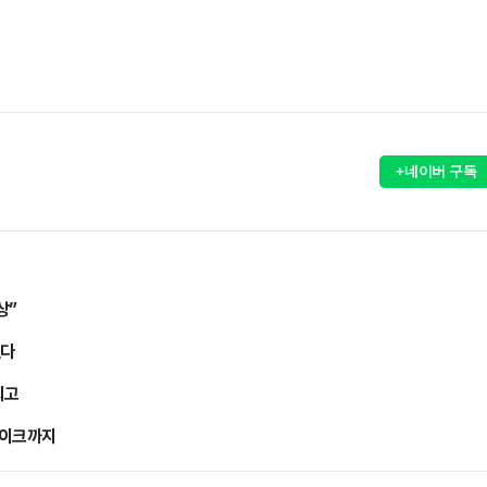
+네이버 구독
상”
췄다
최고
페이크까지