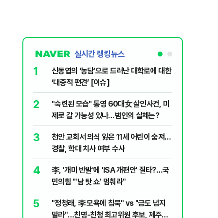
실시간 랭킹뉴스
1
6
신동엽의 ‘농담’으로 드러난 대학로에 대한
입추 하루
‘대중적 편견’ [이슈]
37도'…
있는 치료
2
7
"숙련된 모습" 통영 60대女 살인사건, 미
‘탄약 고
제로 갈 가능성 있나…범인의 실체는?
색출하라
3
8
천안 교회서 의식 잃은 11세 어린이 숨져…
송영길·김
경찰, 학대 치사 여부 수사
합' 부각
4
9
李, '개미 반발'에 'ISA 개편안' 질타?…국
호르무즈
민의힘 "'남 탓 쇼' 멈춰라"
도 또 뒤
5
10
"정청래, 李 모욕에 침묵" vs "금도 넘지
여수 오동
말라"…친명-친청 최고위원 후보, 제주서
심정지·1