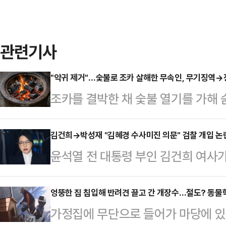
관련기사
"악귀 제거"…숯불로 조카 살해한 무속인, 무기징역→
조카를 결박한 채 숯불 열기를 가해 
고받은 80대 무속인이 항소심에서
부 형사1부(정승규 부장판사)는 21일
김건희→박성재 "김혜경 수사미진 의문" 검찰 개입 논란
윤석열 전 대통령 부인 김건희 여사가
에게 무기징역을 선고한 원심을 깨고
그램 메시지가 법정에 공개되면서 영
고했다.살인과 살인 방조 혐의로 각각
위로 떠오르고 있다. 논란이 사실로
엉뚱한 집 침입해 반려견 끌고 간 개장수…절도? 동물학대
에게도 징역 10∼25년을 선고한 
가정집에 무단으로 들어가 마당에 있던
직권남용죄가 직접 적용되는지 여부는
적용해 징역형 집행유예를 각각 선고