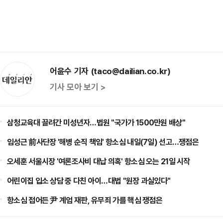
어윤수 기자 (taco@dailian.co.kr)
기사 모아 보기 >
삼청교육대 끌려간 미성년자…법원 "국가가 1500만원 배상"
임성근 前사단장 '해병 순직 책임' 항소심 내일(7일) 선고…쟁점은
오세훈 서울시장 '여론조사비 대납 의혹' 항소심 오는 21일 시작
어린이집 입소 상담 중 다친 아이…대법 "원장 과실있다"
항소심 접어든 尹 계엄 재판, 유무죄 가를 핵심 쟁점은