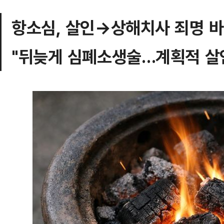
항소심, 살인→상해치사 죄명 바
"뒤늦게 심폐소생술…계획적 살