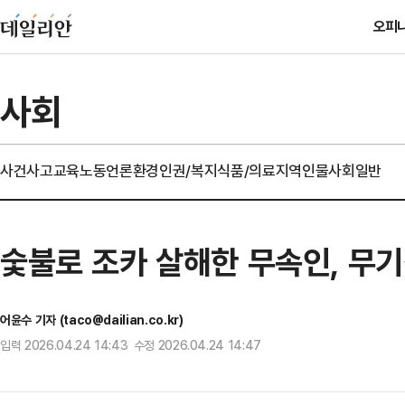
오피
사회
사건사고
교육
노동
언론
환경
인권/복지
식품/의료
지역
인물
사회일반
숯불로 조카 살해한 무속인, 무
어윤수 기자 (taco@dailian.co.kr)
입력 2026.04.24 14:43 수정 2026.04.24 14:47