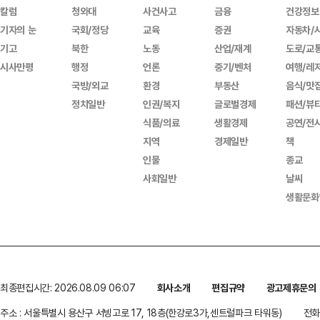
칼럼
청와대
사건사고
금융
건강정보
기자의 눈
국회/정당
교육
증권
자동차/
기고
북한
노동
산업/재계
도로/교
시사만평
행정
언론
중기/벤처
여행/레
국방/외교
환경
부동산
음식/맛
정치일반
인권/복지
글로벌경제
패션/뷰
식품/의료
생활경제
공연/전
지역
경제일반
책
인물
종교
사회일반
날씨
생활문화
최종편집시간: 2026.08.09 06:07
회사소개
편집규약
광고제휴문의
주소 : 서울특별시 용산구 서빙고로 17, 18층(한강로3가,센트럴파크 타워동)
전화 