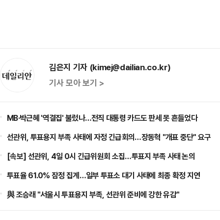
김은지 기자 (kimej@dailian.co.kr)
기사 모아 보기 >
MB·박근혜 '역결집' 불렀나…전직 대통령 카드도 판세 못 흔들었다
선관위, 투표용지 부족 사태에 자정 긴급회의…장동혁 "개표 중단" 요구
[속보] 선관위, 4일 0시 긴급위원회 소집…투표지 부족 사태 논의
투표율 61.0% 잠정 집계…일부 투표소 대기 사태에 최종 확정 지연
與 조승래 "서울시 투표용지 부족, 선관위 준비에 강한 유감"