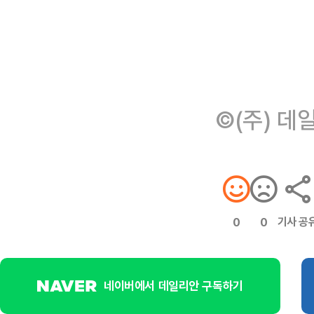
©(주) 데
기사 공
0
0
네이버에서 데일리안 구독하기