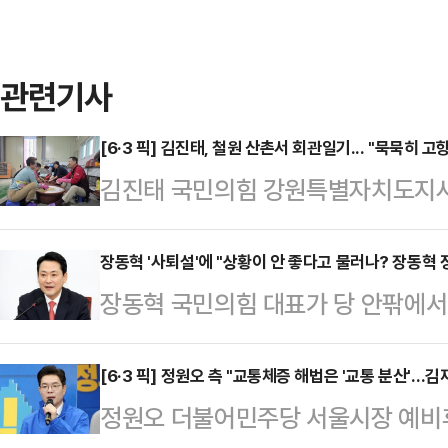
관련기사
[6·3 픽] 김진태, 철원 산촌서 회관일기... "묵묵히 
김진태 국민의힘 강원특별자치도지사
항을 잇는 어촌 행보에 이어, 이번
인 철원을 찾았다. 우 후보는 철원
장동혁 '사퇴설'에 "상황이 안 좋다고 물러나? 장동혁 
장동혁 국민의힘 대표가 당 안팎에서 
보 캠프에 따르면 김 후보는 23일 
는 장동혁의 정치가 아니다"라며 "
에 위치한 한 마을회관을 방문했다.
하게 평가받겠다"고 했다.장동혁 대
[6·3 픽] 정원오 측 "교통체증 해법은 '교통 분산'…김
1박 2일의 시간을 보내며 주민들과 
정원오 더불어민주당 서울시장 예비
"상황이 좋지 않다고 당 대표에서 
보는 주민 100여명과 무릎을 맞대고