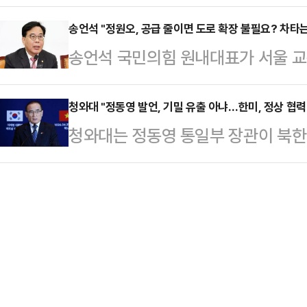
김재섭 국민의힘 의원이 지적하자 "
아니다"라며 이같이 적었다.장 대표
들은 농업인 고령화…
다"고 비판했다.정 후보 선거대책위
송언석 "정원오, 공급 줄이면 도로 확장 불필요? 차타
다"며 "야당 대표로서 할 수 있는 것
송언석 국민의힘 원내대표가 서울 교통
"정 후보의 교통체증 해법은 '교통 분
다. 시간이 지나면 성과도 보일 것"
급한 정원오 더불어민주당 서울시장 
된 오독을 하고 있다"며 이같이 말했
국회에서 기자…
이해하기 어렵다는 반응과 비판을 내
청와대 "정동영 발언, 기밀 유출 아냐…한미, 정상 협
김 후보의 교통체증 해법이 '자동차 
청와대는 정동영 통일부 장관이 북한
에 "자동차 공급을 줄이겠단 거냐. 
는 초식"이라고 꼬집은 바 있다. 그
구성을 언급하고, 미국이 민감한 정보
가"라고 반문했다.앞서 정 예비후보는
면 서울 집값을 …
를 제한한 데 대해 "정상적인 협력 
에서 진행된 '찾아가는 서울 인(人)터
향에서 미국과 협의를 진행하고 있다
을, 정말 천문학적인 돈이 들어가는
23일(현지시간) 이재명 대통령이 국
말했다.그러면서 …
레스센터에서 브리핑을 갖고 "이 사
이 있고, 서로 일종의 출구를 찾으려