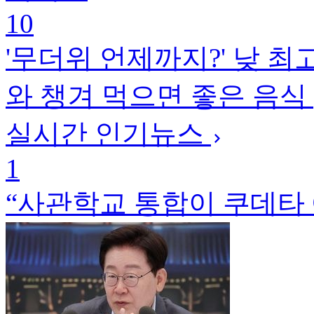
10
'무더위 언제까지?' 낮 최
와 챙겨 먹으면 좋은 음식 
실시간 인기뉴스
1
“사관학교 통합이 쿠데타