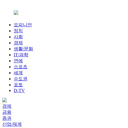
오피니언
정치
사회
경제
생활/문화
IT/과학
연예
스포츠
세계
수도권
포토
D-TV
경제
금융
증권
산업/재계