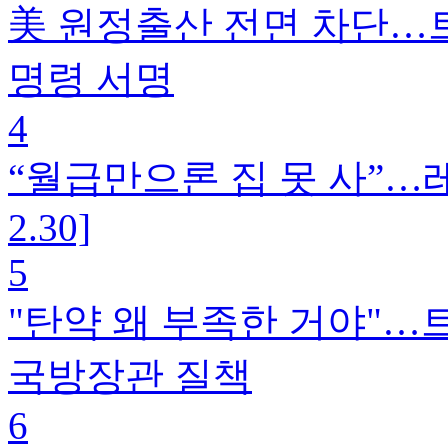
美 원정출산 전면 차단…트
명령 서명
4
“월급만으론 집 못 사”…
2.30]
5
"탄약 왜 부족한 거야"…트
국방장관 질책
6