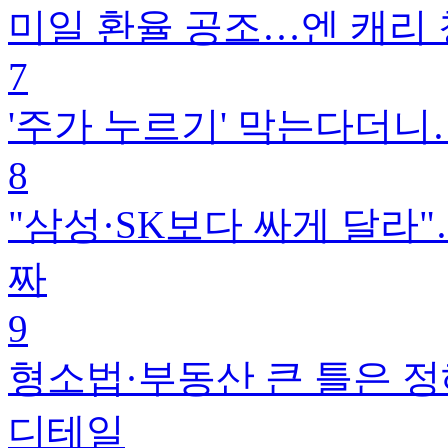
미일 환율 공조…엔 캐리 
7
'주가 누르기' 막는다더니
8
"삼성·SK보다 싸게 달라"
짜
9
형소법·부동산 큰 틀은 
디테일