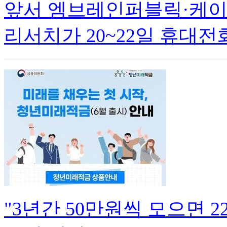
앞서 엠브레인퍼블릭·케
리서치가 20~22일 휴대전
"3년간 50만원씩 모으면 