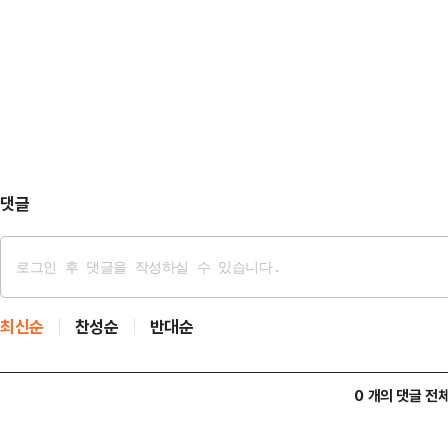
것”이라며 “이스라엘과 레바논의 휴
으로 보인다. 특히 중국의 경우 사
베냐민 네타냐후 이스라엘 총리와 조
큼, '현지화'에 초점을 맞추기 위한
할 것”이라고 설명했다.…
간) 개막하는 '2026 베이징 국제 
전동화 전략 전환을 본격화한다. 현
의 중국 진출…
댓글
최신순
찬성순
반대순
0 개의 댓글 전