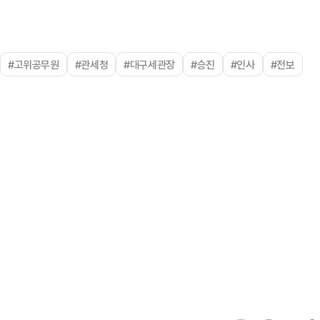
#고위공무원
#관세청
#대구세관장
#승진
#인사
#전보