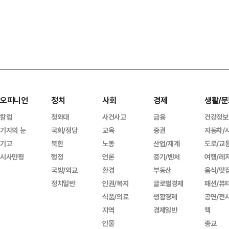
오피니언
정치
사회
경제
생활/문
칼럼
청와대
사건사고
금융
건강정보
기자의 눈
국회/정당
교육
증권
자동차/
기고
북한
노동
산업/재계
도로/교
시사만평
행정
언론
중기/벤처
여행/레
국방/외교
환경
부동산
음식/맛
정치일반
인권/복지
글로벌경제
패션/뷰
식품/의료
생활경제
공연/전
지역
경제일반
책
인물
종교