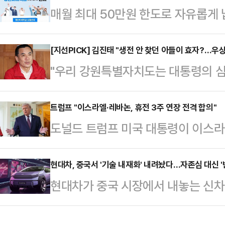
매월 최대 50만원 한도로 자유롭게 
변동성 국면을 맞을 경우, 충격이 클
이 오는 6월 출시된다.23일 금융
따르면, 전날 코스피 지수는 전장 대비
사전 점검회의를 개최해 청년미래적
[지선PICK] 김진태 "생전 안 찾던 아들이 효자?…우상
6475.81에 장을 마치며, 사흘 
"우리 강원특별자치도는 대통령의 심
상황을 점검했다.청년미래적금은 만 
이 전쟁 출구전략을 마련하지 못하고 
부름꾼이면 충분합니다."예비후보 
산 형성 및 경제적 자립을 뒷받침하기
전 연장을…
도지사 후보는 강원도 곳곳의 읍·면
트럼프 "이스라엘·레바논, 휴전 3주 연장 전격 합의"
상품이다.매월 최대 50만원 한도 내
도널드 트럼프 미국 대통령이 이스라
다. 시가지 일정도 병행했지만, 그의
월 납입한 금액에 정부 기여금을 매
고 밝혔다.AP통신에 따르면 트럼프 
은 이른바 '회관일기'였다.지난 21일
자가 발생하며 이자소득세…
령, 마코 루비오 국무장관, 마이크 
현대차, 중국서 '기술 내재화' 내려놨다…자존심 대신 '
삼척과 강릉 시내를 거쳐 주문진 수
현대차가 중국 시장에서 내놓는 신차
레바논 미국대사가 회담했다면서 양
터뷰는 이날 주문진 수산시장을 떠나
기술력을 적극적으로 받아들이기로 했
는 “미군이 헤즈볼라(레바논 친이란
이동하던 차 안에서 …
내재화를 고집해왔지만, 최근 자존심보