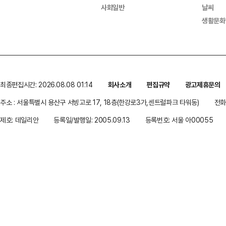
사회일반
날씨
생활문화
최종편집시간: 2026.08.08 01:14
회사소개
편집규약
광고제휴문의
주소 : 서울특별시 용산구 서빙고로 17, 18층(한강로3가,센트럴파크 타워동)
전화 
제호: 데일리안
등록일/발행일: 2005.09.13
등록번호: 서울 아00055