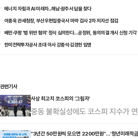
에너지 자립과 AI 미래차...해남·광주서 답을 찾다
이종욱 관세청장, 부산우편집중국서 마약 검사 2차 저지선 점검
배민·쿠팡 ‘법 위반 혐의’ 정식 심의한다…공정위, 동의의결 개시 신청 기각
한미전략투자공사 초대 이사 강종석·김경한 임명
관련기사
사상 최고치 코스피의 '그림자'
중동 불확실성에도 코스피 지수가 연일
어질 수 있다는 우려도 덩달아 커지고
빠르게 늘고 있는 데다, 지수 하락에
"3년간 50만원씩 모으면 2200만원"…'청년미래적금