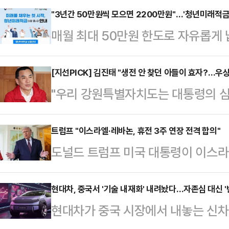
빠르게 늘고 있는 데다, 지수 하락에
"3년간 50만원씩 모으면 2200만원"…'청년미래적금
매월 최대 50만원 한도로 자유롭게 
변동성 국면을 맞을 경우, 충격이 클
이 오는 6월 출시된다.23일 금융
따르면, 전날 코스피 지수는 전장 대비
사전 점검회의를 개최해 청년미래적
[지선PICK] 김진태 "생전 안 찾던 아들이 효자?…우상
6475.81에 장을 마치며, 사흘 
"우리 강원특별자치도는 대통령의 심
상황을 점검했다.청년미래적금은 만 
이 전쟁 출구전략을 마련하지 못하고 
부름꾼이면 충분합니다."예비후보 
산 형성 및 경제적 자립을 뒷받침하기
전 연장을…
도지사 후보는 강원도 곳곳의 읍·면
트럼프 "이스라엘·레바논, 휴전 3주 연장 전격 합의"
상품이다.매월 최대 50만원 한도 내
도널드 트럼프 미국 대통령이 이스라
다. 시가지 일정도 병행했지만, 그의
월 납입한 금액에 정부 기여금을 매
고 밝혔다.AP통신에 따르면 트럼프 
은 이른바 '회관일기'였다.지난 21일
자가 발생하며 이자소득세…
령, 마코 루비오 국무장관, 마이크 
현대차, 중국서 '기술 내재화' 내려놨다…자존심 대신 '
삼척과 강릉 시내를 거쳐 주문진 수
현대차가 중국 시장에서 내놓는 신차
레바논 미국대사가 회담했다면서 양
터뷰는 이날 주문진 수산시장을 떠나