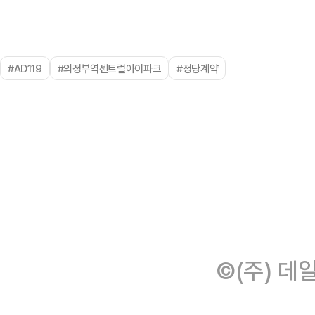
#AD119
#의정부역센트럴아이파크
#정당계약
©(주) 데