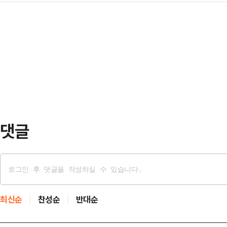
기술력을 적극적으로 받아들이기로 했
는 “미군이 헤즈볼라(레바논 친이란
이동하던 차 안에서 …
내재화를 고집해왔지만, 최근 자존심보
것”이라며 “이스라엘과 레바논의 휴
으로 보인다. 특히 중국의 경우 사
베냐민 네타냐후 이스라엘 총리와 조
큼, '현지화'에 초점을 맞추기 위한
할 것”이라고 설명했다.…
간) 개막하는 '2026 베이징 국제 
전동화 전략 전환을 본격화한다. 현
의 중국 진출…
댓글
최신순
찬성순
반대순