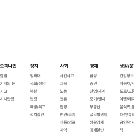
오피니언
정치
사회
경제
생활/문
칼럼
청와대
사건사고
금융
건강정보
기자의 눈
국회/정당
교육
증권
자동차/
기고
북한
노동
산업/재계
도로/교
시사만평
행정
언론
중기/벤처
여행/레
국방/외교
환경
부동산
음식/맛
정치일반
인권/복지
글로벌경제
패션/뷰
식품/의료
생활경제
공연/전
지역
경제일반
책