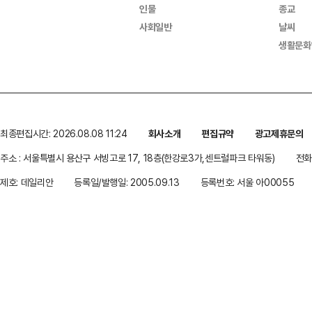
인물
종교
사회일반
날씨
생활문화
최종편집시간: 2026.08.08 11:24
회사소개
편집규약
광고제휴문의
주소 : 서울특별시 용산구 서빙고로 17, 18층(한강로3가,센트럴파크 타워동)
전화 
제호: 데일리안
등록일/발행일: 2005.09.13
등록번호: 서울 아00055