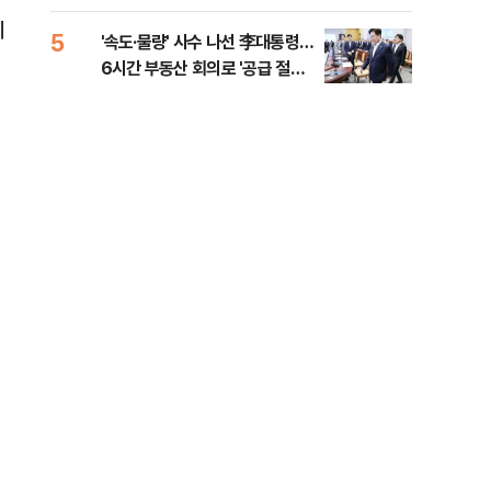
다"
세
5
10
'속도·물량' 사수 나선 李대통령…
[단
6시간 부동산 회의로 '공급 절벽'
1%
타개 총력전