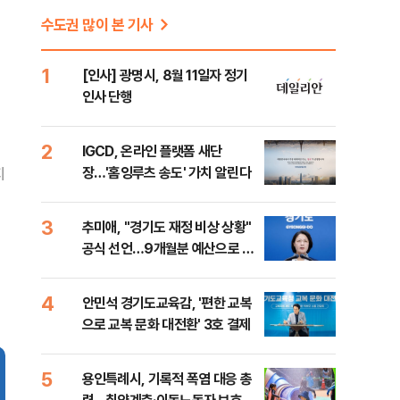
수도권 많이 본 기사
1
[인사] 광명시, 8월 11일자 정기
인사 단행
2
IGCD, 온라인 플랫폼 새단
장…'홈잉루츠 송도' 가치 알린다
지
3
추미애, "경기도 재정 비상 상황"
공식 선언…9개월분 예산으로 민
생사업 중단
4
안민석 경기도교육감, '편한 교복
으로 교복 문화 대전환' 3호 결제
5
용인특례시, 기록적 폭염 대응 총