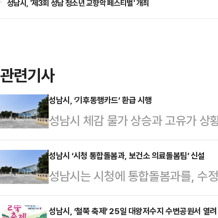
성남시, '제3회 성남 청소년 교향악 페스티벌' 개최
관련기사
성남시, ‘기후동행카드’ 환급 시행
성남시 체감 물가 상승과 고유가 상
기 위해 이달부터 6월까지 '기후동행
하는 정책을 시행한다고 23일 밝혔
성남시 ‘시청 통합돌봄과, 보건소 의료돌봄팀’ 신설
성남시는 시청에 통합돌봄과를, 수정
당선 등을 이용해 기후동행카드를 
을 각각 신설하는 내용의 조직 개편을
시와 동일하게 4월부터 6월까지 3개
편은 정부의 ‘의료·요양 등 지역 돌
성남시, ‘철쭉 축제’ 25일 대왕저수지 수변공원서 열려
원(저소득)부터 6만2000원(일반)