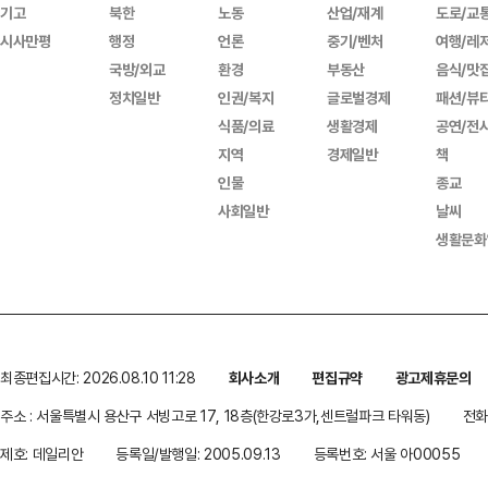
기고
북한
노동
산업/재계
도로/교
시사만평
행정
언론
중기/벤처
여행/레
국방/외교
환경
부동산
음식/맛
정치일반
인권/복지
글로벌경제
패션/뷰
식품/의료
생활경제
공연/전
지역
경제일반
책
인물
종교
사회일반
날씨
생활문화
최종편집시간: 2026.08.10 11:28
회사소개
편집규약
광고제휴문의
주소 : 서울특별시 용산구 서빙고로 17, 18층(한강로3가,센트럴파크 타워동)
전화 
제호: 데일리안
등록일/발행일: 2005.09.13
등록번호: 서울 아00055