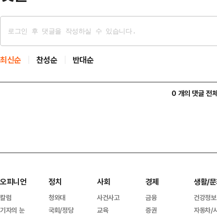
최신순
찬성순
반대순
0 개의 댓글 전
오피니언
정치
사회
경제
생활/문
칼럼
청와대
사건사고
금융
건강정보
기자의 눈
국회/정당
교육
증권
자동차/