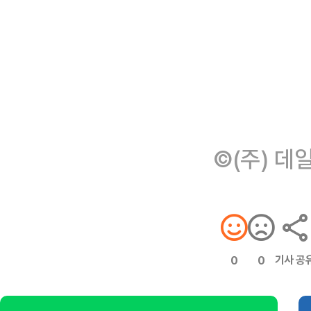
©(주) 데
기사 공
0
0