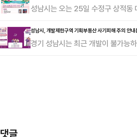
성남시는 오는 25일 수정구 상적동
맞춰 성남형 보건·의료·복지 통합지
충족할 경우 동일하게 월 3만원의 교
철쭉 축제'를 개최한다고 21일 밝혔
개편에 따라 기존 복지국 노인복지과 
유가 장기화로 인한 민생…
지의 봄'을 주제로, 오전 10시부터 
성남시, 개발제한구역 기획부동산 사기피해 주의 안내
을 ‘과’로 격상하고, 전담 인력도 기존
경기 성남시는 최근 개발이 불가능
"올해 3월 대왕저수지 수변공원 조성
치했다.신설된 통합돌봄과는 ▲돌
내 토지를 곧 해제될 것처럼 속여 고
이 찾는 것을 고려해 지난 20년 만
3개팀으로 구…
가 증가함에 따라 시민 주의를 당부하
지를 옮기게됐다"고 설명했다.광장 
혔다.시 관계부서에 따르면, 일부 
주민자치센터의 수강생 6개 팀이 참여
동·갈현동·상대원동 일대 개발제한구
로빅, …
(약 200㎡ 내외)로 분할해 판매하
보하며 전원주택이나 아파트 건축이 
자자를 모집하는 수법을 …
댓글