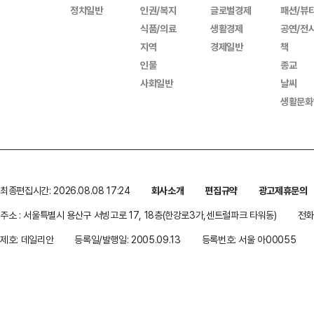
정치일반
인권/복지
글로벌경제
패션/뷰
식품/의료
생활경제
공연/전
지역
경제일반
책
인물
종교
사회일반
날씨
생활문화
최종편집시간: 2026.08.08 17:24
회사소개
편집규약
광고제휴문의
주소 : 서울특별시 용산구 서빙고로 17, 18층(한강로3가,센트럴파크 타워동)
전화 
제호: 데일리안
등록일/발행일: 2005.09.13
등록번호: 서울 아00055