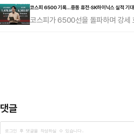
프 대통령은 22일(현지시간) 소셜미
코스피 6500 기록…중동 휴전·SK하이닉스 실적 기대
기준 사상 최대 실적이다. 특히 영엽
코스피가 6500선을 돌파하며 강세
부가 내 요청을 받아들여 여성 8명에
업의 수익성 지표인 TSMC(58.1%
장 완화 기대와 SK하이닉스의 올해 
즉시 석방될 것이고 4명은 징역 1개
디…
자심리를 끌어올린 영향으로 풀이된
면서 “이란과 그 지도자들이 미국 
수는 오전 9시 36분 현재 전 거래일 
됐던 처형을 취소했다. 매우 감사하게
6546.62을 가리키고 있다.지수는 전
8명의 여성을…
6488.83로 개장했다.투자 주체별
수해 지수 상승을, 개인과 기관이 각각
…
댓글