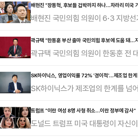
배현진 "장동혁, 후보들 겁박까지 하나…차라리 미국 
배현진 국민의힘 의원이 6·3 지방
교체하겠다고 엄포를 놓은 장동혁 대
하나. 차라리 미국 가시라"라고 날을
곽규택 "한동훈 부산 출마 국민의힘 후보에 도움 돼…지
곽규택 국민의힘 의원이 한동훈 전 
"장동혁 대표가 말하는 해당행위가, 
"(한 전 대표의 출마가) 지방선거에
서 장 대표는 이날 오전 서울 여의도
다"고 말했다.곽규택 의원은 23일 
SK하이닉스, 영업이익률 72% '경이적'…제조업 한계 
언에서 "지금부터 발생하는 해당 행위
SK하이닉스가 제조업의 한계를 넘어
출마 관련 질문을 받고 "한 전 대표
가 해당 행위를 하면 즉시 교체하겠다
한국 기업의 역사를 새로 썼다. 전 세
의 대립각 또 이재명정부에 대한 비
일 앞으로 다가…
기조 속에서 매출과 영업이익 모두 
트럼프 "이란 여성 8명 사형 취소…이란 정부에 감사"
선거에 대한 관심도가 올라갈 것"이
도널드 트럼프 미국 대통령이 자신이 
23일 올해 1분기 경영실적으로 매출
형준 후보에게도 좀 긍정적인 효과가
가 이뤄졌다면서 이란 정부에 감사
6103억원, 순이익 40조3459억
다"며 "(한 …