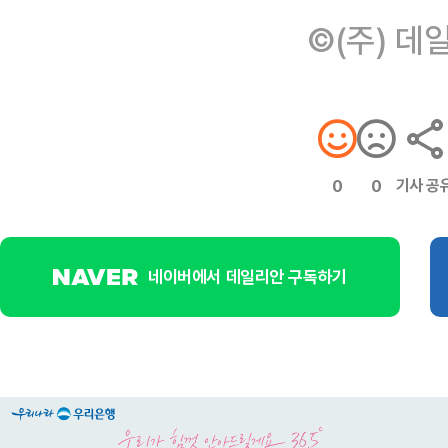
©(주) 데
기사 공
0
0
네이버에서 데일리안 구독하기