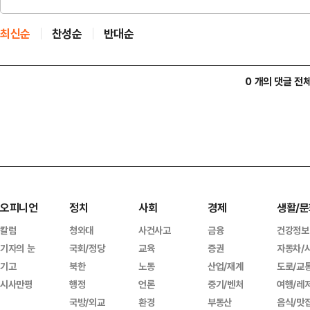
최신순
찬성순
반대순
0 개의 댓글 전
오피니언
정치
사회
경제
생활/문
칼럼
청와대
사건사고
금융
건강정보
기자의 눈
국회/정당
교육
증권
자동차/
기고
북한
노동
산업/재계
도로/교
시사만평
행정
언론
중기/벤처
여행/레
국방/외교
환경
부동산
음식/맛