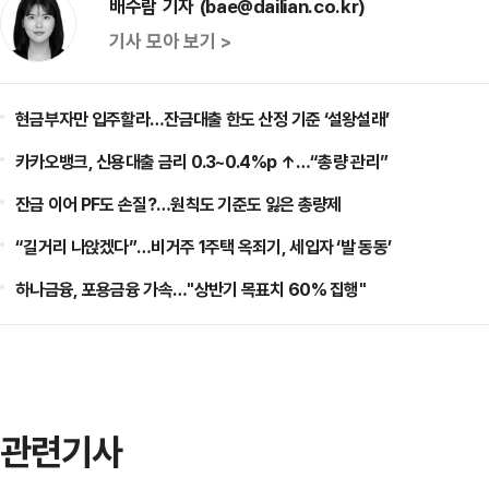
배수람 기자 (bae@dailian.co.kr)
기사 모아 보기 >
현금부자만 입주할라…잔금대출 한도 산정 기준 ‘설왕설래’
카카오뱅크, 신용대출 금리 0.3~0.4%p ↑…“총량 관리”
잔금 이어 PF도 손질?…원칙도 기준도 잃은 총량제
“길거리 나앉겠다”…비거주 1주택 옥죄기, 세입자 ‘발 동동’
하나금융, 포용금융 가속…"상반기 목표치 60% 집행"
관련기사