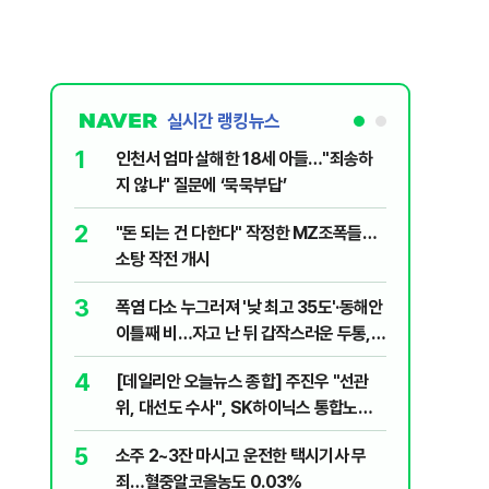
실시간 랭킹뉴스
1
6
인천서 엄마 살해한 18세 아들…"죄송하
바이든 암
지 않냐" 질문에 ‘묵묵부답’
며 목소리
2
7
"돈 되는 건 다한다" 작정한 MZ조폭들…
'폐버스 
소탕 작전 개시
냐, 네 
3
8
폭염 다소 누그러져 '낮 최고 35도'·동해안
변동성 잦
이틀째 비…자고 난 뒤 갑작스러운 두통,
6000~
원인은 [오늘 날씨]
4
9
[데일리안 오늘뉴스 종합] 주진우 "선관
'살인 더
위, 대선도 수사", SK하이닉스 통합노조,
10
나경원 "
추미애 "지방재정 바꿔야", 세제개편 이달
5
소주 2~3잔 마시고 운전한 택시기사 무
부 겨냥 
정리 등
죄…혈중알코올농도 0.03%