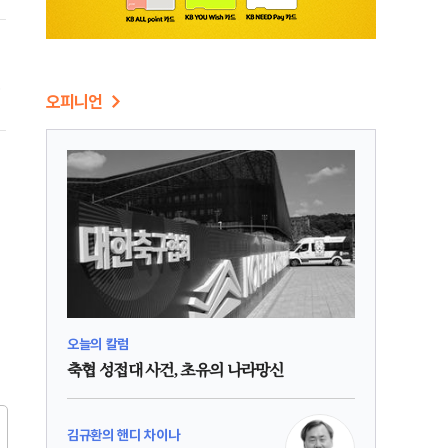
하
오피니언
오늘의 칼럼
축협 성접대 사건, 초유의 나라망신
김규환의 핸디 차이나