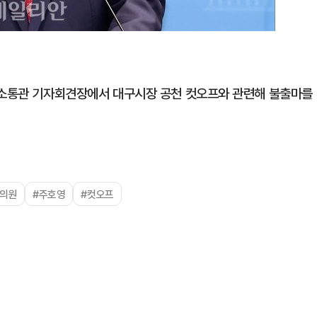
회 소통관 기자회견장에서 대구시장 공천 컷오프와 관련해 불출마를
#의원
#주호영
#컷오프