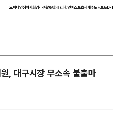
오피니언
정치
사회
경제
생활/문화
IT/과학
연예
스포츠
세계
수도권
포토
D-
의원, 대구시장 무소속 불출마