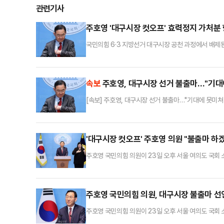
관련기사
주호영 '대구시장 컷오프' 효력정지 가처분
국민의힘 6·3 지방선거 대구시장 공천 과정에서 배제
다.서울고법 민사25-1부(재판장 이균용)는 22일 
앞서 서울남부지법 민사51부(권성수 수석부장판사)도 
정을 내린 바 있다.해당 재판부는 "제출된 소명자료만
속보
주호영, 대구시장 선거 불출마…"기대
[속보] 주호영, 대구시장 선거 불출마…"기대에 못미쳐
'대구시장 컷오프' 주호영 의원 "불출마 하
주호영 국민의힘 의원이 23일 오후 서울 여의도 국
고 있다.
주호영 국민의힘 의원, 대구시장 불출마 선
주호영 국민의힘 의원이 23일 오후 서울 여의도 국
고 있다.