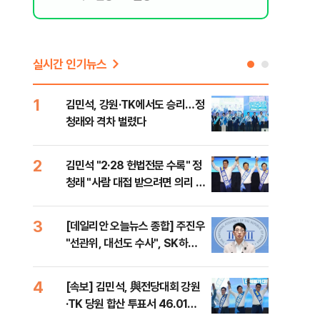
실시간 인기뉴스
1
6
김민석, 강원·TK에서도 승리…정
사우
청래와 격차 벌렸다
화재
2
7
김민석 "2·28 헌법전문 수록" 정
나경
청래 "사람 대접 받으려면 의리 있
장"
어야" 송영길 "조국혁신당 합당
혼 
반대"
3
8
[데일리안 오늘뉴스 종합] 주진우
나흘
"선관위, 대선도 수사", SK하이
스,
닉스 통합노조, 추미애 "지방재정
바꿔야", 세제개편 이달 정리 등
4
9
[속보] 김민석, 與전당대회 강원
추미
·TK 당원 합산 투표서 46.01%
못 