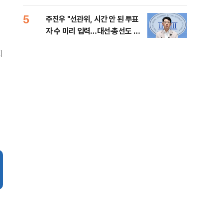
로 1위
틀 
5
10
주진우 "선관위, 시간 안 된 투표
후티
자 수 미리 입력…대선·총선도 수
설 
사해야"
지