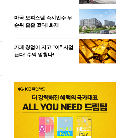
.
결
하
하