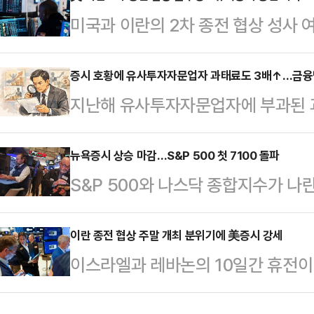
미국과 이란의 2차 종전 협상 성사
4만 9149.60에 마감했다. 대형주
했다.CNN 방송에 따르면 뉴욕증권
(0.63%) 하락한 7064.02을 
우존스지수는 20일(현지시간) 전 거래
증시 호황에 유사투자자문업자 과태료도 3배↑…금융당
144.08포인트(0.59%) 떨어진 2
지난해 유사투자자문업자에 부과된 과
4만 9442.69에 마감했다. 대형주
종전 협상 참석 여부를 두고 미국과
것으로 나타났다.금융위원회와 금융
(0.24%) 하락한 7109.16을 기
자 영업실태 정기점검 결과 105개사
뉴욕증시 상승 마감…S&P 500 첫 7100 돌파
64.09포인트(0.26%) 떨어진 2만
S&P 500와 나스닥 종합지수가 
개사에 대해 검사를 실시한 결과 적
도널드 트럼프 미국 대통령은 이란이
가 상승 마감했다.연합뉴스에 따르면
료를 부과했다"고 밝혔다.과태료 부과
스30 산업평균지수는 전장보다 868.7
이란 종전 협상 주말 개최 분위기에 美증시 강세
억4000만원에서 2025년 35개사,
이스라엘과 레바논의 10일간 휴전이
래를 마쳤다. 이란이 휴전 기간 호
례로는 ▲표시·광고 관련 필수 기재
가 주말에 열릴 가능성이 커지며 미 
고 선언한 영향이다.스탠더드앤드푸어
상호 사용 ▲사실과 …