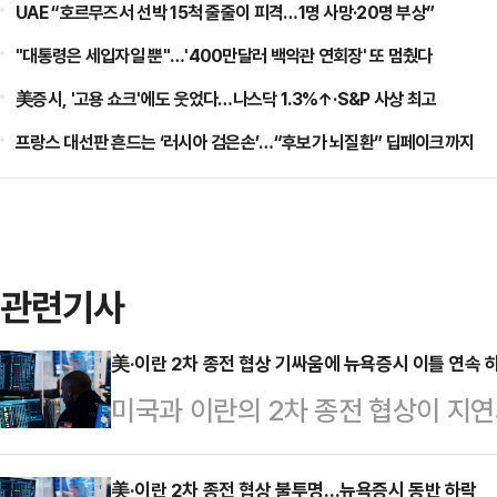
UAE “호르무즈서 선박 15척 줄줄이 피격…1명 사망·20명 부상”
"대통령은 세입자일 뿐"…'400만달러 백악관 연회장' 또 멈췄다
美증시, '고용 쇼크'에도 웃었다…나스닥 1.3%↑·S&P 사상 최고
프랑스 대선판 흔드는 ‘러시아 검은손’…“후보가 뇌질환” 딥페이크까지
관련기사
美·이란 2차 종전 협상 기싸움에 뉴욕증시 이틀 연속 
미국과 이란의 2차 종전 협상이 지
미 CNBC 방송에 따르면 뉴욕증권
우존스지수는 21일(현지시간) 전 거래
美·이란 2차 종전 협상 불투명…뉴욕증시 동반 하락