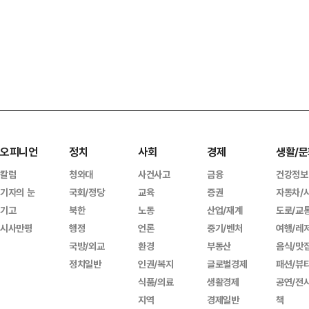
오피니언
정치
사회
경제
생활/문
칼럼
청와대
사건사고
금융
건강정보
기자의 눈
국회/정당
교육
증권
자동차/
기고
북한
노동
산업/재계
도로/교
시사만평
행정
언론
중기/벤처
여행/레
국방/외교
환경
부동산
음식/맛
정치일반
인권/복지
글로벌경제
패션/뷰
식품/의료
생활경제
공연/전
지역
경제일반
책