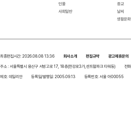
인물
종교
사회일반
날씨
생활문화
최종편집시간: 2026.08.08 13:36
회사소개
편집규약
광고제휴문의
주소 : 서울특별시 용산구 서빙고로 17, 18층(한강로3가,센트럴파크 타워동)
전화 
제호: 데일리안
등록일/발행일: 2005.09.13
등록번호: 서울 아00055