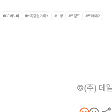
#GE버노바
#뉴욕증권거래소
#보잉
#트럼프
#트레이더
©(주) 데