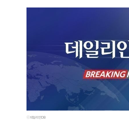
ⓒ데일리안DB