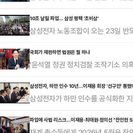
는 사측의 위기감을 뒷받침하는 총 
증)가 포함된 것으로 확인됐다. 삼
10조 날릴 파업… 삼성 평택 '초비상'
삼성전자 노동조합이 오는 23일 반
될 경우 발생할 수 있는 경제적·물
대규모 파업 결의대회를 연다. 최근
측은 과거 삼성전자 기흥·평택 공장의
확보한 가운데, 이번 집회가 노조의
국회가 재판하면 법원은 뭘 하나
장 화재 사례 등을 증거로 제출하며 
‘윤석열 정권 정치검찰 조작기소 의
것으로 보인다. 업계는 물론 글로벌
원에서 수조원의 피해가 발생한다는 
도 진행 중이다. 이미 법원에 넘겨져
높아지고 있다.22일 업계에 따르면
함께 제출해 이번…
더불어민주당이 ‘조작기소 의혹사건’
삼성전자, 하만 인수 10년…이재용 회장 '선구안' 통했
에 휴가자 등을 포함해 최대 3만70
삼성전자가 하만 인수를 공식화한 지 
대해 국정조사를 벌이는 것인지 도무
하고 있다. 이는 전체 조합원의 절반
거듭하며 전장과 오디오를 양축으로 
정할 일이라면 굳이 국정조사라는 복
30%에 해당하는 규…
의 투자를 감행하며 미래 성장동력을
파업에 사법 리스크…이재용·최태원·정의선 "잔인한 5
집권당이 ‘조작기소’라고 평가할 정
재계 총수들에게 2026년 5월은 잔