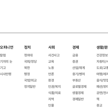
오피니언
정치
사회
경제
생활/문
칼럼
청와대
사건사고
금융
건강정보
기자의 눈
국회/정당
교육
증권
자동차/
기고
북한
노동
산업/재계
도로/교
시사만평
행정
언론
중기/벤처
여행/레
국방/외교
환경
부동산
음식/맛
정치일반
인권/복지
글로벌경제
패션/뷰
식품/의료
생활경제
공연/전
지역
경제일반
책
인물
종교