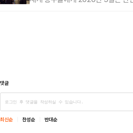
했다는 평가와 함께 새롭게 주목 받
의를 통해 공소 무효를 선언하는 법을
력 업종의 실적은 견조하고 인도와
자는 2016년 11월 약 80억달러(약
더 바람직한 방법이라…
통해 글로벌 영토 확장도 순조롭다.
표했고, 2017년 3월 절차를 마무리
크와 지배구조를 흔드는 재산 분할 
인수합병(M&A) 가운데 최대 규모였
있다.삼성 이재용, ‘상한 폐지’ 던졌
갈등의 최전선에 서 있다. 지난 21
안전보호시설 78곳을 특정하고 63
다. 특히 사…
댓글
최신순
찬성순
반대순