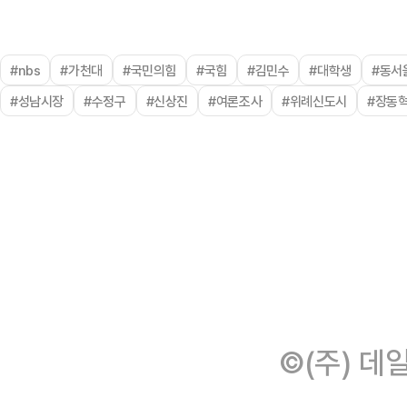
#nbs
#가천대
#국민의힘
#국힘
#김민수
#대학생
#동서
#성남시장
#수정구
#신상진
#여론조사
#위례신도시
#장동
©(주) 데