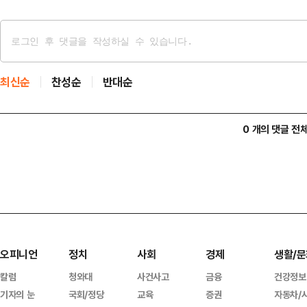
최신순
찬성순
반대순
0 개의 댓글 전
오피니언
정치
사회
경제
생활/문
칼럼
청와대
사건사고
금융
건강정보
기자의 눈
국회/정당
교육
증권
자동차/