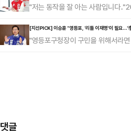
"저는 동작을 잘 아는 사람입니다."
전하는 현역 김동연 지사는 27일 
만나 6·3 지방선거에 임하는 각오를
의 인연을 맺게 해준 동작구에서 
김 지사는 더불어민주당 경기도지사 
문구청장을 '리틀 윤석…
예비후보. 한때는 나경원 국민의힘 
[지선PICK] 이승훈 "영등포, '리틀 이재명'이 필요…'
을 치른다.최근 김 지사를 향한 당 
"영등포구청장이 구민을 위해서라면 이
작의 행정까지 세심히 챙겼다.오랜 
현재까지 실시된 각종 여론조사에서 
지방선거 서울 영등포구청장 출마를
변화와 한계를 몸소 체감해온 그는 
에 일각에서는…
는 외부 지역 기업이 공공조달을 받
운'에 머물러 온 동작구를 '자력도
을 고용하지 않는 것은 문제라고 지적
다. 지역을 잘 아는 '정치인'이 아닌
지역 주민 필수 고용 등 공약의 핵심
대로 변화를 이끌겠다는 의…
다. 이는 '오직 국민'이라는 이재명
서다.이 후보는 지난 23일 서울 
나 영등포의 발전…
댓글