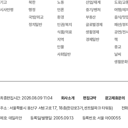
기고
북한
노동
산업/재계
도로/교
시사만평
행정
언론
중기/벤처
여행/레
국방/외교
환경
부동산
음식/맛
정치일반
인권/복지
글로벌경제
패션/뷰
식품/의료
생활경제
공연/전
지역
경제일반
책
인물
종교
사회일반
날씨
생활문화
최종편집시간: 2026.08.09 11:04
회사소개
편집규약
광고제휴문의
주소 : 서울특별시 용산구 서빙고로 17, 18층(한강로3가,센트럴파크 타워동)
전화 
제호: 데일리안
등록일/발행일: 2005.09.13
등록번호: 서울 아00055