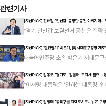
관련기사
[지선PICK] 전해철 "안산갑, 공정한 공천 이뤄져야
"경기 안산갑 보궐선거 공천은 전략 
해철 더불어민주당 전 의원은 문재인
철(전해철·양정철·이호철)로 꼽힌 친
[지선PICK] '칠전팔기' 박운기, 與 서대문구청장 재도
더불어민주당 소속 박운기 서대문구청
당시 '비명(비이재명) 횡사' 논란 속
가 살아온 서대문 토박이다. 민주당 
동을 멈출 수밖에 없었지만, 지역 쇠
22대 총선에서만 31명을 국회로 
[지선PICK] 김동연 "경기도, '일잘러' 도지사 필요…
산갑 깃발을 들어올리기 위해 나섰다
"이재명 대통령은 '일하는 대통령'
대표를 맡고 있다. 재선 서울시의원과
공정하게 뽑아야 한다는 것이 전 전 
는 '일잘러' 도지사가 필요합니다. 많
년엔 김근태계 핵심인 이인영 민주당
일리안 …
입장에서 어떤 도지사를 원하겠습니까
[지선PICK] 김정태 "동작구를 자력도시로…낡은 구정
역·중앙정치의 경험을 아우르고 있다