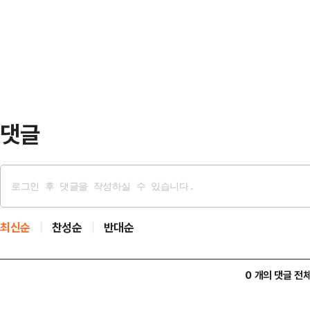
성을 인정받은 데다 부산 북갑에 출사
어질 것이다.그런데 제도 개편의 명
과 때문이란 분석이다. 이에 정치권에
나치기 어려운 의문이…
구도를 만들면 '박형준 바람'이 불 
부산의 의뢰로 지난 17~20일 '부
접조사 방식으…
댓글
최신순
찬성순
반대순
0 개의 댓글 전