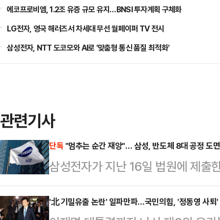
에코프로비엠, 1.2조 유증 규모 유지…BNSI 투자계획 구체화
LG전자, 영국 해러즈서 차세대 무선 월페이퍼 TV 전시
삼성전자, NTT 도코모와 AI로 '맞춤형 통신 품질 최적화'
관련기사
단독
"멈추는 순간 재앙"… 삼성, 반도체 8대 공정 도
삼성전자가 지난 16일 법원에 제출한
는 사측의 위기감을 뒷받침하는 총 
증)가 포함된 것으로 확인됐다. 삼
'北 기밀유출 논란' 일파만파…국민의힘, '정동영 사퇴'