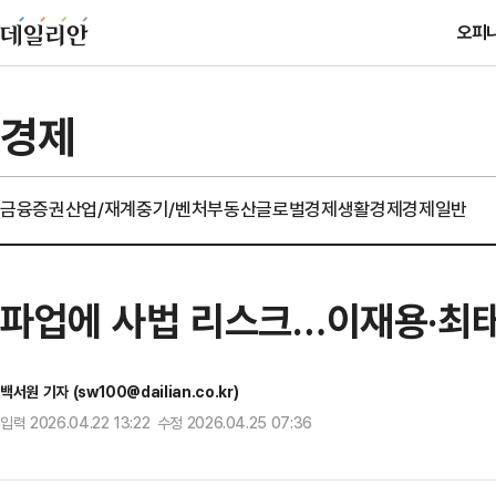
오피
경제
금융
증권
산업/재계
중기/벤처
부동산
글로벌경제
생활경제
경제일반
파업에 사법 리스크…이재용·최태
백서원 기자 (sw100@dailian.co.kr)
입력 2026.04.22 13:22 수정 2026.04.25 07:36