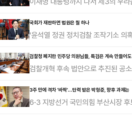
이재명 대통령까지 나서 제3의 우라
될 경우 발생할 수 있는 경제적·물
부 장관의 기밀 유출 논란 대응에 나
측은 과거 삼성전자 기흥·평택 공장의
끌어올렸다. 이번 사안을 역대급 외
국회가 재판하면 법원은 뭘 하나
장 화재 사례 등을 증거로 제출하며 
‘윤석열 정권 정치검찰 조작기소 의
을 촉구하는 한편 사퇴 압박까지 전
원에서 수조원의 피해가 발생한다는 
도 진행 중이다. 이미 법원에 넘겨져
21일 페이스북에 이 대통령이 정동영 
함께 제출해 이번…
더불어민주당이 ‘조작기소 의혹사건’
검찰청 폐지한 민주당 의원님들, 특검은 계속 만들어도
호한 것을 두고 "미국과 헤어질 결심
검찰개혁 후속 법안으로 추진된 공
대해 국정조사를 벌이는 것인지 도무
프가 묻는다. '한미동맹? or 한중동맹
법이 지난달 국회 본회의를 통과하며 
정할 일이라면 굳이 국정조사라는 복
한중동맹…
형사사법 체계 출범이 예고됐다. 이
3주 만에 격차 '바짝'…탄력 받은 박형준, 향후 과제는
집권당이 ‘조작기소’라고 평가할 정
6·3 지방선거 국민의힘 부산시장 
이를 '수사와 기소의 분리'라는 오랜
의를 통해 공소 무효를 선언하는 법을
섭다. 이달 초만 해도 더불어민주당
중된 권한을 나누고, 견제와 균형을
더 바람직한 방법이라…
수까지 벌어진 격차를 2주 만에 한 
향성 자체는 충분히 토론될 가치가 있