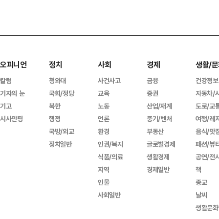
오피니언
정치
사회
경제
생활/문
칼럼
청와대
사건사고
금융
건강정보
기자의 눈
국회/정당
교육
증권
자동차/
기고
북한
노동
산업/재계
도로/교
시사만평
행정
언론
중기/벤처
여행/레
국방/외교
환경
부동산
음식/맛
정치일반
인권/복지
글로벌경제
패션/뷰
식품/의료
생활경제
공연/전
지역
경제일반
책
인물
종교
사회일반
날씨
생활문화