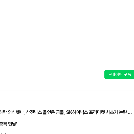
+네이버 구독
하락 의식했나, 삼전닉스 올인은 금물, SK하이닉스 프리마켓 시초가 논란 재
충격 민낯’