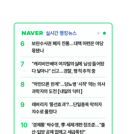
실시간 랭킹뉴스
1
6
李대통령, 20대 지지율 하락 의식했
보완수사
나…"청년 보편적 지원 문턱 낮춰야"
몫됐나
2
7
지진에 3000만원 기부했는데 비난받은
"캐리비
日 여성...무슨 일?
다 달아나
3
8
[데일리안 오늘뉴스 종합] 축구협회 외국
"약만으론
인 심판에 성접대 의혹, 李대통령 20대 지
과학자의 
지율 하락 의식했나, 삼전닉스 올인은 금
4
9
오세훈 '여론조사비 대납' 1심 유죄에 회자
레버리지 
물, SK하이닉스 프리마켓 시초가 논란 재
된 '민주당 돈봉투 의혹'…왜?
지수로 
점화, 김민석 "과반 승리 가능성 99%" 등
5
10
외국인 심판에 성접대 의혹…월드컵 예선
'경제통'
까지 얽힌 축구협회 '충격 민낯’
산·입양 