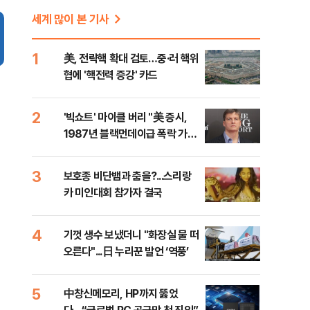
세계 많이 본 기사
1
美, 전략핵 확대 검토…중·러 핵위
협에 '핵전력 증강' 카드
2
'빅쇼트' 마이클 버리 "美 증시,
1987년 블랙먼데이급 폭락 가능
성"
3
보호종 비단뱀과 춤을?...스리랑
카 미인대회 참가자 결국
4
기껏 생수 보냈더니 "화장실 물 떠
오른다"...日 누리꾼 발언 ‘역풍’
5
中창신메모리, HP까지 뚫었