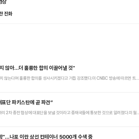
경상
란 진화
하지 않아…더 훌륭한 합의 이끌어낼 것"
치 않는다며 훌륭한 합의를 성사시키겠다고 거듭 강조했다.미 CNBC 방송에 따르면 트
 옵션을 선택할 준비가 됐다. 휴전을 연장하고 싶지 않다”며 “우리에게는 충분한 시간이 
 우위에 있다”고 말했다.그러면서 “이란은 휴전 합의를 수차례 위반했다. 이란에 대한 역
의는 이뤄지겠지만 급하게 진행하진 않겠다”고 덧붙였다.한편 미군은…
 대표단 파키스탄에 곧 파견”
의 2차 종전 협상에 대표단을 보낼 것이라고 중재국들에 통보한 것으로 알려졌다.미 월
들은 20일(현지시간) 이란이 협상 중재국들에 2차 종전 협상에 대표단을 보낼 것이라고
을 파견할지 여부를 공식적으로 확인하지 않았다.CNN방송도 2차 종전 협상이 곧 열린다
 2차 종전 협상이 22일 오전 파키스탄 이슬라마바드에서 열릴 예정이라고…
회항"…나포 이란 상선 컨테이너 5000개 수색 중