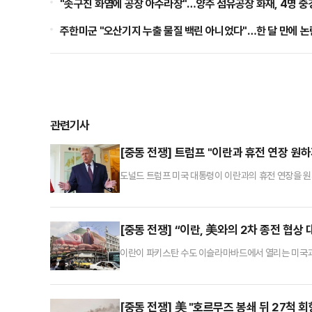
"솟구친 화염에 공장 아수라장"…양주 섬유공장 화재, 4명 중
주한미군 "오산기지 누출 물질 백린 아니었다"…한 달 만에 논
관련기사
[중동 전쟁] 트럼프 "이란과 휴전 연장 원
도널드 트럼프 미국 대통령이 이란과의 휴전 연장을 원
프 대통령은 21일(현지시간) 인터뷰에서 “우리는 군사
다. 이 문제를 성공적으로 다루고 있고 협상에서 우리가
봉쇄는 매우 성공적으로 이뤄지고 있다”며 “결국 합
[중동 전쟁] “이란, 美와의 2차 종전 협상
이란이 파키스탄 수도 이슬라마바드에서 열리는 미국과
트리트저널(WSJ)에 따르면 이 사안에 정통한 소식통
통보했다고 밝혔다. 이란은 그동안 2차 협상에 대표단
고 전했다. CNN에 따르면 소식통들은 미국과 이란의
[중동 전쟁] 美 "호르무즈 봉쇄 뒤 27척 