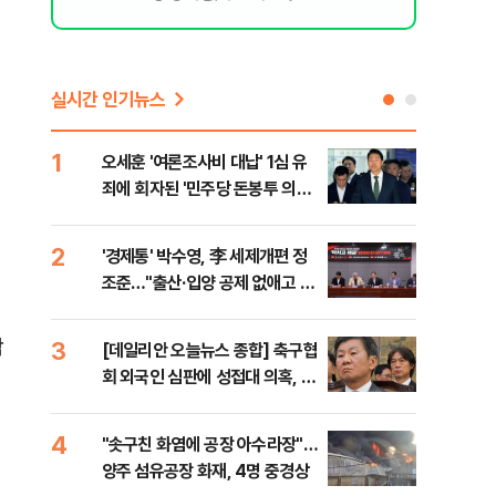
실시간 인기뉴스
1
6
오세훈 '여론조사비 대납' 1심 유
구광
죄에 회자된 '민주당 돈봉투 의
달 
혹'…왜?
의
2
7
'경제통' 박수영, 李 세제개편 정
외국
조준…"출산·입양 공제 없애고 세
컵 
금폭탄"
민낯
합
3
8
[데일리안 오늘뉴스 종합] 축구협
美,
회 외국인 심판에 성접대 의혹, 李
협에
의
대통령 20대 지지율 하락 의식했
나, 삼전닉스 올인은 금물, SK하
4
9
"솟구친 화염에 공장 아수라장"…
국민
이닉스 프리마켓 시초가 논란 재
양주 섬유공장 화재, 4명 중경상
장관
점화, 김민석 "과반 승리 가능성