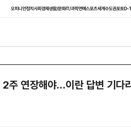
오피니언
정치
사회
경제
생활/문화
IT/과학
연예
스포츠
세계
수도권
포토
D-
전 2주 연장해야…이란 답변 기다리