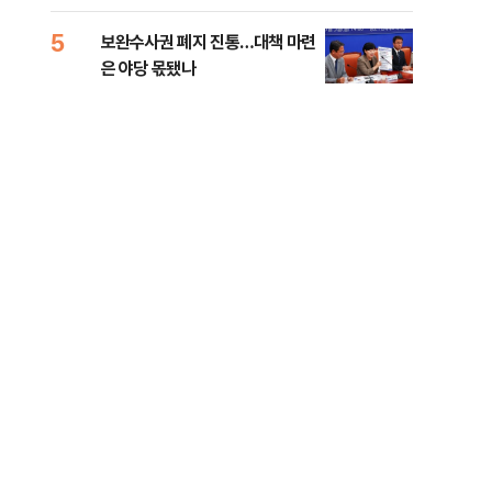
록 
99%" 등
5
10
보완수사권 폐지 진통…대책 마련
李대
은 야당 몫됐나
식했
낮춰