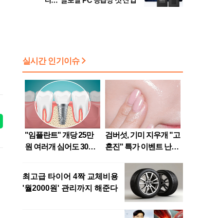
다…“글로벌 PC 공급망 첫 진입”