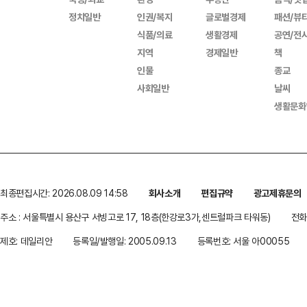
정치일반
인권/복지
글로벌경제
패션/뷰
식품/의료
생활경제
공연/전
지역
경제일반
책
인물
종교
사회일반
날씨
생활문화
최종편집시간: 2026.08.09 14:58
회사소개
편집규약
광고제휴문의
주소 : 서울특별시 용산구 서빙고로 17, 18층(한강로3가,센트럴파크 타워동)
전화 
제호: 데일리안
등록일/발행일: 2005.09.13
등록번호: 서울 아00055