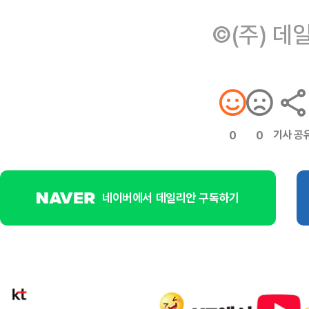
©(주) 데
기사 공
0
0
네이버에서 데일리안 구독하기