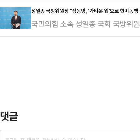
자 마나베 마사요시 감독을 신임 감
입장을 취해야 선거에 도움 되지 않
에 대한 장특공제 등 세제…
일본 여자배구 국가대표팀을 28년 
성일종 국방위원장 "정동영, '가벼운 입'으로 한미동맹
의힘 최고위원회에선 진 의원이 비당
국민의힘 소속 성일종 국회 국방위원장
다. 그는 2012 런던 올림픽 동메달
북구에 거처를 마련한 것에 대해 신동
북도 구성시를 언급해 논란을 일으킨
픽 5위 등 굵직한 성과를 연이어 달
다. 이에 장 대…
만이 한미동맹 균열에 책임지는 유일
켰다. 특히 2010년대 초반 세계랭킹
위원장은 21일 국회 소통관에서 기자
랭킹 2위까지 끌어올리며 지도력을 
안보 공조 체계에 심각한 경고등이 
‘데이터 배구…
하며 압박 수위를 높였다.성 위원장
르면, 정 장관이 '구성시'를 언급한
부 장관을 긴급히 찾아…
댓글