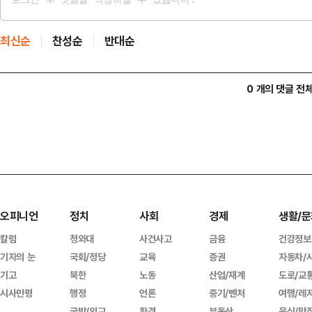
최신순
찬성순
반대순
0 개의 댓글 전
오피니언
정치
사회
경제
생활/문
칼럼
청와대
사건사고
금융
건강정보
기자의 눈
국회/정당
교육
증권
자동차/
기고
북한
노동
산업/재계
도로/교
시사만평
행정
언론
중기/벤처
여행/레
국방/외교
환경
부동산
음식/맛