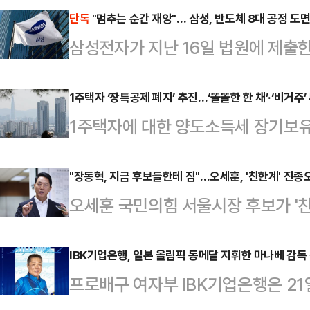
단독
"멈추는 순간 재앙"… 삼성, 반도체 8대 공정 도
삼성전자가 지난 16일 법원에 제출한
는 사측의 위기감을 뒷받침하는 총 
증)가 포함된 것으로 확인됐다. 삼
1주택자 ‘장특공제 폐지’ 추진…‘똘똘한 한 채’·‘비거주
1주택자에 대한 양도소득세 장기보
될 경우 발생할 수 있는 경제적·물
하는 방안이 정부와 여권을 중심으로
측은 과거 삼성전자 기흥·평택 공장의
울 핵심 지역의 ‘똘똘한 한 채’ 현
"장동혁, 지금 후보들한테 짐"…오세훈, '친한계' 진종
장 화재 사례 등을 증거로 제출하며 
오세훈 국민의힘 서울시장 후보가 '친
자에게까지 세제 혜택을 부여하는 
원에서 수조원의 피해가 발생한다는 
동혁 대표가 진상조사를 지시하자 "
다.다만 1주택자에 대한 양도세 부
함께 제출해 이번…
다"고 지적했다.오세훈 후보는 21일
IBK기업은행, 일본 올림픽 동메달 지휘한 마나베 감독
축을 초래할 수 있다는 우려도 동시에
프로배구 여자부 IBK기업은행은 2
보들은 당이 통합적인 노선을 걷길 
“단기 차익 투기 수요와 무관”21일