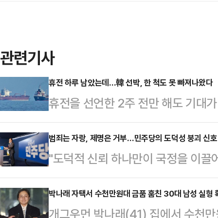
관련기사
휴전 하루 남았는데…韓 선박, 한 척도 못 빠져나왔다
휴전을 선언한 2주 전만 해도 기대가
있다. 호르무즈 해협에 갇힌 26척의 
양으로 빠져나오지 못했다.대통령이
범죄는 자랑, 제명은 거부…민주당의 도덕성 붕괴 신호
"도덕적 신뢰 하나만이 국정을 이끌어
서 이란과 물밑 접촉에 힘을 실었음
대통령이 2003년 10월 최측근의 
지 못하고 있다.지난 8일 체결한 중동
뱉은 말이다. '도덕적 자부심'은 그가
박나래 자택서 수천만원대 금품 훔친 30대 남성 실형 
르고 있다. 휴전 연장, 나아가 종전
개그우먼 박나래(41) 집에서 수천만
런데 지금의 더불어민주당을 보면, 
휴전 기간 오만만에서 이란 국적 화