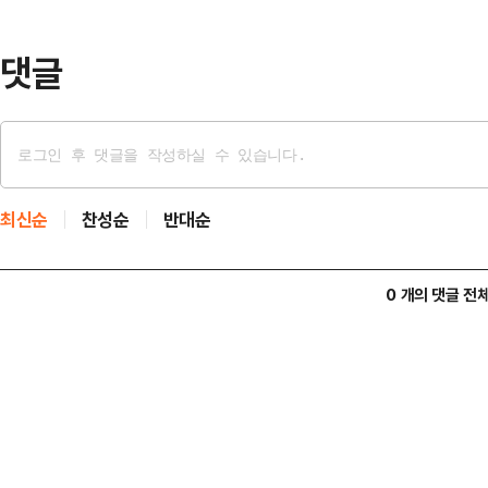
내부 폐쇄회로TV(CCTV) 영상에는
이를 들썩이…
댓글
최신순
찬성순
반대순
0 개의 댓글 전