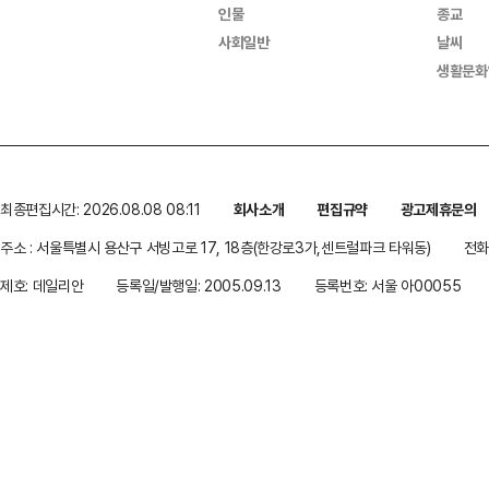
인물
종교
사회일반
날씨
생활문화
최종편집시간: 2026.08.08 08:11
회사소개
편집규약
광고제휴문의
주소 : 서울특별시 용산구 서빙고로 17, 18층(한강로3가,센트럴파크 타워동)
전화 
제호: 데일리안
등록일/발행일: 2005.09.13
등록번호: 서울 아00055