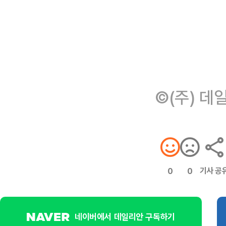
©(주) 데
기사 공
0
0
네이버에서 데일리안 구독하기