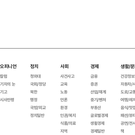
오피니언
정치
사회
경제
생활/문
칼럼
청와대
사건사고
금융
건강정보
기자의 눈
국회/정당
교육
증권
자동차/
기고
북한
노동
산업/재계
도로/교
시사만평
행정
언론
중기/벤처
여행/레
국방/외교
환경
부동산
음식/맛
정치일반
인권/복지
글로벌경제
패션/뷰
식품/의료
생활경제
공연/전
지역
경제일반
책