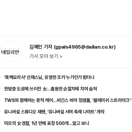
김혜민 기자 (gpals4965@dailian.co.kr)
기사 모아 보기 >
‘흑백요리사’ 선재스님, 유명한 조카 누가인가 봤더니
한밤중 도로에 쓰러진 女…출동한 순찰차에 치여 숨져
TWS와 함께하는 흔적 케어…비긴스 바이 정샘물, ‘블레미쉬 스트라이크’
유니버설 스튜디오 재팬, ‘유니버설 서머 축제 나이트’ 개막
미모의 女경찰, 1년 만에 표창 500개…알고 보니