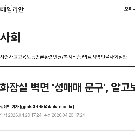
오피
사회
사건사고
교육
노동
언론
환경
인권/복지
식품/의료
지역
인물
사회일반
화장실 벽면 '성매매 문구', 알
김혜민 기자 (gpals4965@dailian.co.kr)
입력 2026.04.20 17:24 수정 2026.04.20 17:24