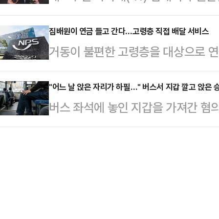
확정받았다.20일 법조계에 따르면 대
아예 금고 문이 열려 있는 것 같다.6
국의 행위는 휴…
야간주거침입 혐의로 기소된 정모(3
집배원이 연금 들고 간다…고령층 직접 배달 서비스
약 4000명의 지역 일꾼을 뽑는 선
거동이 불편한 고령층을 대상으로 
지난 16일 상고 기각 결정으로 확정
프닝이 쏟아지고 있다. 도덕성 문제야
다. 금융기관 방문이 어려운 수급자를
용산구 집에 침입해 수천만원 상당의
범사업을 통해 효과를 검증한 뒤 전국
"어느 날 앉은 자리가 하필…" 버스서 지갑 깔고 앉은 승
그는 훔친 물건을 장물로 내놓기도 한
버스 좌석에 놓인 지갑을 가져간 혐
민연금공단에 따르면 우정사업본부와
사실을 인정하고 있고 피해자에게 
무죄를 선고받았다. 법원은 직접 증
사업 추진을 위한 업무협약을 체결했
범행 피해 물품이…
렵다고 판단했다.20일 법조계에 따
나 거동이 불편한 고령 수급자를 지
라)는 점유이탈물횡령 혐의로 기소된
정을 방문해 연금을 전달하는 방식이다
깨고 무죄를 선고했다.A씨는 지난 20
군 지역에 거주하는 만 7…
에서 현금 20만원이 든 지갑을 습