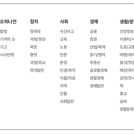
오피니언
정치
사회
경제
생활/문
칼럼
청와대
사건사고
금융
건강정보
기자의 눈
국회/정당
교육
증권
자동차/
기고
북한
노동
산업/재계
도로/교
시사만평
행정
언론
중기/벤처
여행/레
국방/외교
환경
부동산
음식/맛
정치일반
인권/복지
글로벌경제
패션/뷰
식품/의료
생활경제
공연/전
지역
경제일반
책
인물
종교
사회일반
날씨
생활문화