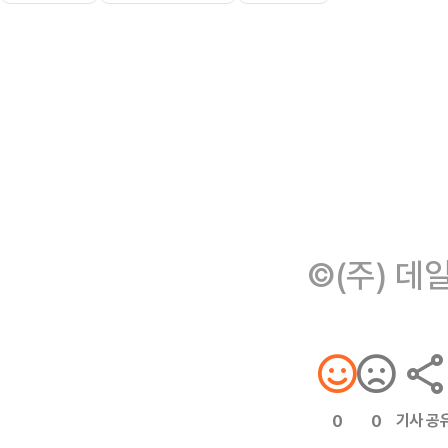
©(주) 데
기사 공
0
0