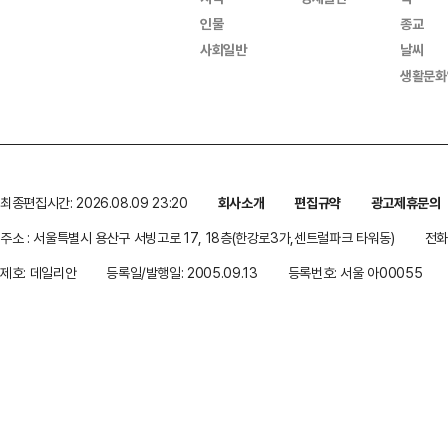
인물
종교
사회일반
날씨
생활문화
최종편집시간: 2026.08.09 23:20
회사소개
편집규약
광고제휴문의
주소 : 서울특별시 용산구 서빙고로 17, 18층(한강로3가,센트럴파크 타워동)
전화 
제호: 데일리안
등록일/발행일: 2005.09.13
등록번호: 서울 아00055