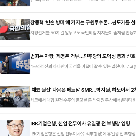
장동혁 '빈손 방미'에 커지는 구원투수론…판도가를 
지방선거를 50여 일 앞두고도 국민의힘 지지율이 좀처럼 반등
듯한 행보를 보이면서 당 안팎에서는 조속한 중앙당 선거대책위원
는 사실상 마지막 카드로 선대위원장 역할이 부각되면서 누가 이
다.오세훈 서울특별시장은 19일 서울 종로구의 한 식당에서 경선
범죄는 자랑, 제명은 거부…민주당의 도덕성 붕괴 신호
독립 선대위를 꾸렸다.오…
"도덕적 신뢰 하나만이 국정을 이끌어 갈 수 있는 밑천이다."고(故
에 고개를 숙이며 내뱉은 말이다. '도덕적 자부심'은 그가 평생
밑천이 바닥을 드러낸 정도가 아니라 아예 금고 문이 열려 있는 것
일꾼을 뽑는 선거답게, 지역구 총선보다 훨씬 다채로운 해프닝이
'체코 원전' 다음은 베트남 SMR…박지원, 하노이서 2
체코에서 대형 원전 수주의 물꼬를 튼 박지원 두산에너빌리티 회
회장은 이번 국빈 방문 기간 중 팀 코리아의 핵심 주축으로서 체
로 전망된다.19일 재계에 따르면 박 회장이 이번 베트남 경제
남 국회는 지난해 12월 ‘국가 에너지 개발 정책 결의안’을 통
IBK기업은행, 신임 전무이사 유일광 전 부행장 임명
적 조건에 적…
IBK기업은행은 신임 전무이사(수석부행장)에 유일광 전 부행장