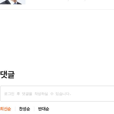
해 약 30년간 바른경영실장, 경영지원그룹장, 개인고객그룹장 
영활동 전반에 대해 이해도가 높다는 평가를 받는다.특히 개인
용금융 기조에 효과적으로 대응했다.또 경영지원그룹장 재임 시
력 강화에 크게 기여했단 …
댓글
최신순
찬성순
반대순