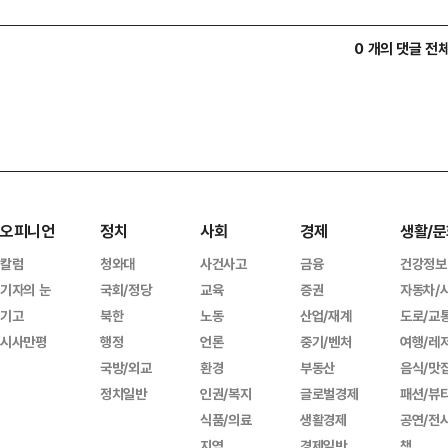
0 개의 댓글 전
오피니언
정치
사회
경제
생활/문
칼럼
청와대
사건사고
금융
건강정보
기자의 눈
국회/정당
교육
증권
자동차/
기고
북한
노동
산업/재계
도로/교
시사만평
행정
언론
중기/벤처
여행/레
국방/외교
환경
부동산
음식/맛
정치일반
인권/복지
글로벌경제
패션/뷰
식품/의료
생활경제
공연/전
지역
경제일반
책