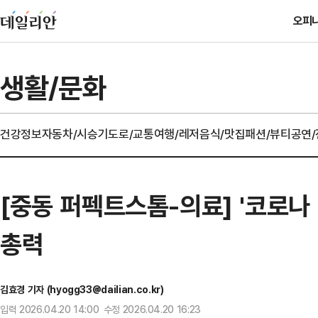
오피
생활/문화
건강정보
자동차/시승기
도로/교통
여행/레저
음식/맛집
패션/뷰티
공연
[중동 퍼펙트스톰-의료] '코로나
총력
김효경 기자 (hyogg33@dailian.co.kr)
입력 2026.04.20 14:00 수정 2026.04.20 16:23