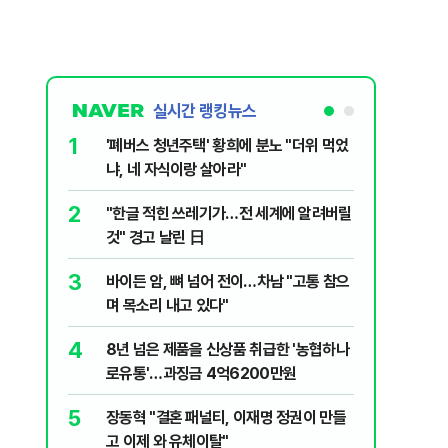
실시간 랭킹뉴스
1
6
'폐버스 청년주택' 황희에 분노 "더위 먹었
'일가족 
냐, 네 자식이랑 살아라"
서 전복 
2
7
"한글 적힌 쓰레기가…전 세계에 알려버릴
변동성 잦
것" 경고 날린 日
6000~
3
8
바이든 암, 뼈 넘어 전이…차남 "고통 참으
소주 2~
며 목소리 내고 있다"
죄…혈중
4
9
8년 넘은 제품을 신상품 취급한 '농협하나
삼성전자,
로유통'…과징금 4억6200만원
발…美 
5
10
장동혁 "결혼 패널티, 이재명 정권이 만들
전한길, 
고 이제 와 유체이탈"
차질 우려