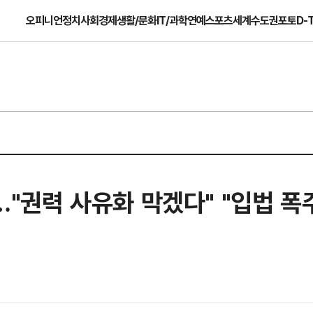
오피니언
정치
사회
경제
생활/문화
IT/과학
연예
스포츠
세계
수도권
포토
D-
조…"권력 사유화 막겠다" "입법 폭