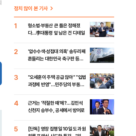
지
정치 많이 본 기사
1
형소법·부동산 큰 틀은 정해졌
다…李대통령 앞 남은 건 디테일
2
'압수수색·성접대 의혹' 송두리째
흔들리는 대한민국 축구판 등
[8/7(금) 데일리안 출근길 뉴스]
3
"오세훈이 주택 공급 않아" "입법
과정에 반영"…민주당의 부동산
세제개편 해법은
4
근거는 '적절한 때'에?…김민석
신천지 승부수, 공세에서 방어로
5
[단독] 영장 집행일 10일 도과 원