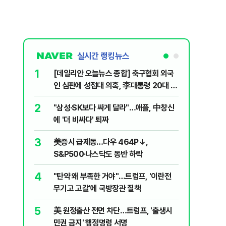
실시간 랭킹뉴스
1
6
[데일리안 오늘뉴스 종합] 축구협회 외국
"아빠, 
인 심판에 성접대 의혹, 李대통령 20대 지
640마력
지율 하락 의식했나, 삼전닉스 올인은 금
2
7
"삼성·SK보다 싸게 달라"…애플, 中창신
"오세훈이
물, SK하이닉스 프리마켓 시초가 논란 재
에 '더 비싸다' 퇴짜
반영"…
점화, 김민석 "과반 승리 가능성 99%" 등
3
8
美증시 급제동…다우 464P↓,
병력난 우
S&P500·나스닥도 동반 하락
투입…중
4
9
"탄약 왜 부족한 거야"…트럼프, '이란전
오세훈 '
무기고 고갈'에 국방장관 질책
된 '민주
5
10
美 원정출산 전면 차단…트럼프, '출생시
형소법·
민권 금지' 행정명령 서명
령 앞 남