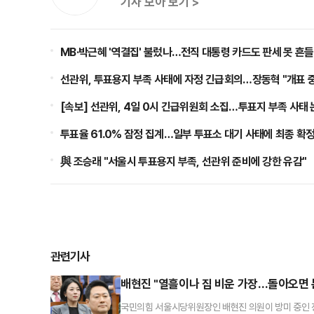
기사 모아 보기 >
MB·박근혜 '역결집' 불렀나…전직 대통령 카드도 판세 못 흔
선관위, 투표용지 부족 사태에 자정 긴급회의…장동혁 "개표 
[속보] 선관위, 4일 0시 긴급위원회 소집…투표지 부족 사태
투표율 61.0% 잠정 집계…일부 투표소 대기 사태에 최종 확
與 조승래 "서울시 투표용지 부족, 선관위 준비에 강한 유감"
관련기사
배현진 "열흘이나 집 비운 가장…돌아오면 
국민의힘 서울시당위원장인 배현진 의원이 방미 중인 