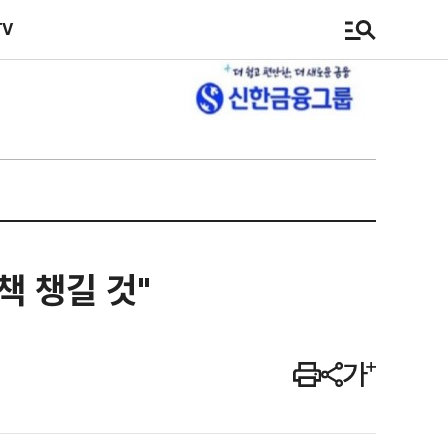
TV
책 챙길 것"