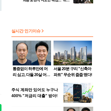
희룡 포렌식 시도한 특검…"위법
증거 수집" 지적