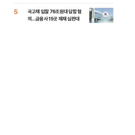
세제개편 해법은
질
5
10
국고채 입찰 76조원대 담합 혐
美민
의…금융사 15곳 제재 심판대
면 