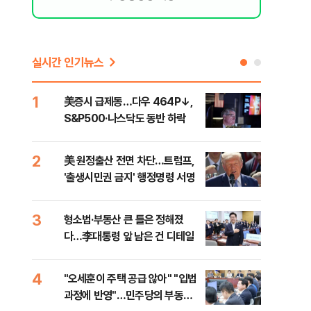
실시간 인기뉴스
1
6
美증시 급제동…다우 464P↓,
오세
S&P500·나스닥도 동반 하락
죄에
혹'
2
7
美 원정출산 전면 차단…트럼프,
근거
'출생시민권 금지' 행정명령 서명
신천
3
8
형소법·부동산 큰 틀은 정해졌
"삼
다…李대통령 앞 남은 건 디테일
中창
4
9
"오세훈이 주택 공급 않아" "입법
"탄
과정에 반영"…민주당의 부동산
'이