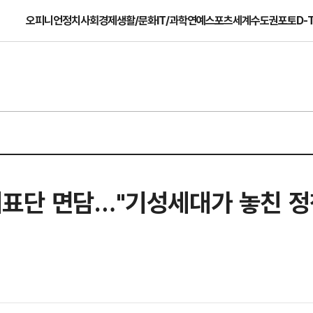
오피니언
정치
사회
경제
생활/문화
IT/과학
연예
스포츠
세계
수도권
포토
D-
표단 면담…"기성세대가 놓친 정