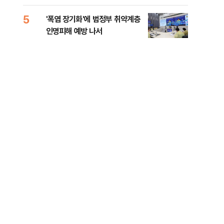
0.03%
화경
5
10
'폭염 장기화'에 범정부 취약계층
바이
인명피해 예방 나서
"고