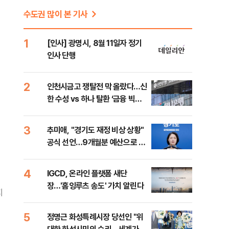
수도권 많이 본 기사
1
[인사] 광명시, 8월 11일자 정기
인사 단행
2
인천시금고 쟁탈전 막 올랐다…신
한 수성 vs 하나 탈환 ‘금융 빅매
치’
3
추미애, "경기도 재정 비상 상황"
공식 선언…9개월분 예산으로 민
생사업 중단
4
IGCD, 온라인 플랫폼 새단
장…'홈잉루츠 송도' 가치 알린다
지
5
정명근 화성특례시장 당선인 "위