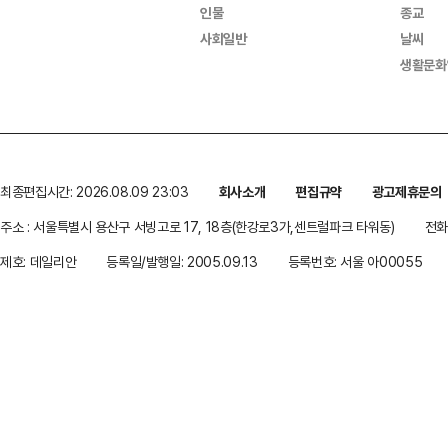
인물
종교
사회일반
날씨
생활문화
최종편집시간: 2026.08.09 23:03
회사소개
편집규약
광고제휴문의
주소 : 서울특별시 용산구 서빙고로 17, 18층(한강로3가,센트럴파크 타워동)
전화 
제호: 데일리안
등록일/발행일: 2005.09.13
등록번호: 서울 아00055