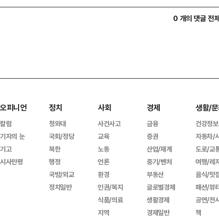
0 개의 댓글 전
오피니언
정치
사회
경제
생활/문
칼럼
청와대
사건사고
금융
건강정보
기자의 눈
국회/정당
교육
증권
자동차/
기고
북한
노동
산업/재계
도로/교
시사만평
행정
언론
중기/벤처
여행/레
국방/외교
환경
부동산
음식/맛
정치일반
인권/복지
글로벌경제
패션/뷰
식품/의료
생활경제
공연/전
지역
경제일반
책