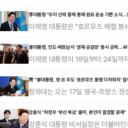
것 아니겠나"라며 공직사회의 책임감
와대에서 열린 정부출연연구기관 등 
李대통령 "우리 선박 홍해 통해 원유 운송 기쁜 소식…
이재명 대통령은 "호르무즈 해협 봉
직자들의 본연의 역할은 국민이 맡긴
원유를 안정적으로 운송하고 있다는 
다.이 대통령은 "우리가 가지고 있
이 원팀으로 움직이며 이뤄낸 값진 성
李대통령, 인도·베트남서 '경제·공급망' 동시 공략…4
게 모두 국민들로부터 온 것"이라며 
이재명 대통령이 19일부터 24일까지
(X·옛 트위터)에 해양수산부의 관련
신해서, 우리가 그 권한과 업무 예산
각 국빈 방문한다.인도는 세계 1위 
밝혔다.이 대통령은 "어려운 여건 속
"국가 공무원들의 한 …
으로 꼽히고, 베트남은 중국과 미국에
靑 "李대통령, 영·프 주도 '호르무즈 통행 다자회의' 참
히 선원분들께 감사의 말씀을 전한다
청와대는 오는 17일 영국·프랑스 정
령은 이번 순방에서 경제 협력 강화는
불러온 위기를 돌파하기 위해 모든 
에 대한 국제 화상 회의에 이재명 
지 공급망 위기 대응 방안 마련 등
한 대응과 빈…
하고 있다고 밝혔다.청와대 고위 관계
강훈식 "하정우 '부산 북갑' 출마, 본인이 결정할 문제"
보실장은 16일 청와대 춘추관에서 
강훈식 대통령 비서실장은 더불어민주
프랑스가 주최하는 다자 회의가 열릴 
다.이 대통령은 나렌드라 모디 인도 