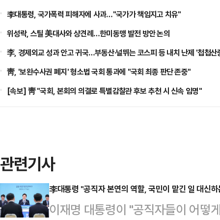
李대통령, 국가폭력 피해자에 사과…"국가가 책임지고 치유"
위성락, 스틸 美대사와 상견례…한미동맹 발전 방안 논의
李, 경제외교 성과 안고 귀국…부동산·널뛰는 코스피 등 내치 난제 '첩첩산
靑, '보완수사권 폐지' 형소법 국회 통과에 "국회 최종 판단 존중"
[속보] 靑 "국회, 본회의 의결로 특별감찰관 후보 추천 시 신속 임명"
관련기사
李대통령 "공직자 본연의 역할, 국민이 맡긴 일 대신하
이재명 대통령이 "공직자들이 어떻게