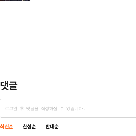
지는 부산 북갑 보궐선거 출마 러브콜
정 검토하고 있다"며 "호르무즈 해
박 3일간 인도…
능)미래기획수석의 거취 문제와 관련
의 이해관계이고, 우리 국익에도 중
다.강훈식 실장은 15일 청와대 춘추
는 노력을 계속하고 있다"고 했다.이
은 참모가 필요하고 대통령으로서 참
트 움직임이 합쳐지…
당대로 인재가 필요한 측면이 있을 것
문제가 나가라 한다고 나가게 되는 것
게 되는 문제겠느…
댓글
최신순
찬성순
반대순