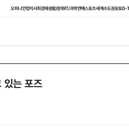
오피니언
정치
사회
경제
생활/문화
IT/과학
연예
스포츠
세계
수도권
포토
D-
 있는 포즈