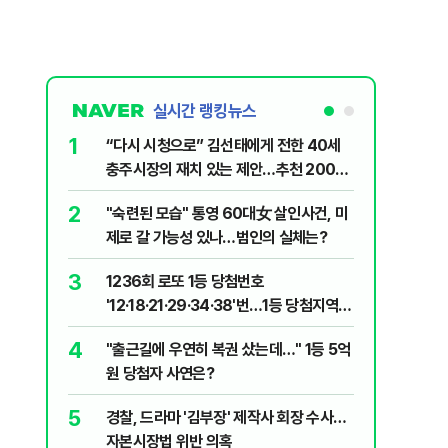
실시간 랭킹뉴스
1
6
“다시 시청으로” 김선태에게 전한 40세
김민석, 
충주시장의 재치 있는 제안…추천 2000
누적 결과
개
2
7
"숙련된 모습" 통영 60대女 살인사건, 미
"정청래,
제로 갈 가능성 있나…범인의 실체는?
말라"…친
격돌
3
8
1236회 로또 1등 당첨번호
최악의 
'12·18·21·29·34·38'번…1등 당첨지역
낮 최고 
어디?
4
9
"출근길에 우연히 복권 샀는데…" 1등 5억
‘탄약 고
원 당첨자 사연은?
색출하라
5
10
경찰, 드라마 '김부장' 제작사 회장 수사…
장애인 밀
자본시장법 위반 의혹
심도 실형