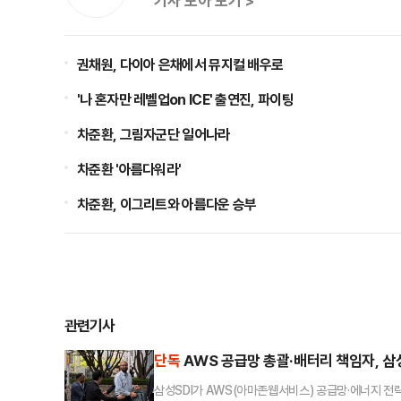
기사 모아 보기 >
권채원, 다이아 은채에서 뮤지컬 배우로
'나 혼자만 레벨업on ICE' 출연진, 파이팅
차준환, 그림자군단 일어나라
차준환 '아름다워라'
차준환, 이그리트와 아름다운 승부
관련기사
단독
AWS 공급망 총괄·배터리 책임자, 삼
삼성SDI가 AWS(아마존웹서비스) 공급망·에너지 전