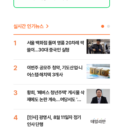
실시간 인기뉴스
1
6
서울 백화점 돌며 명품 20차례 싹
"정
쓸이…30대 중국인 실형
도 
원 
2
7
이번주 공모주 청약, 기도산업·니
李,
어스랩·해치텍 3개사
국민
李 
3
8
황희, '폐버스 청년주택' 게시물 삭
[단
제에도 논란 계속…여당서도 '내
1%
로남불' 비판
4
9
[인사] 광명시, 8월 11일자 정기
[속
인사 단행
선거