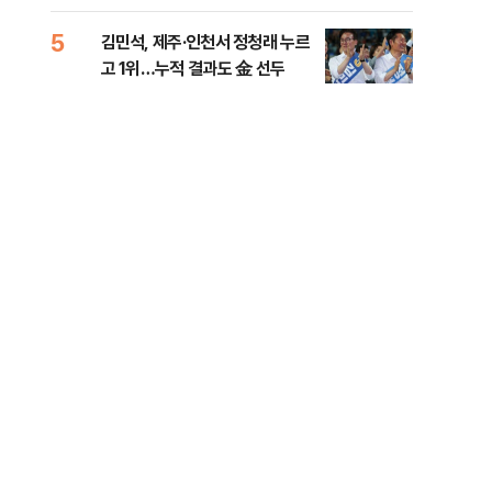
리
5
10
김민석, 제주·인천서 정청래 누르
헤그
고 1위…누적 결과도 金 선두
60
구
.