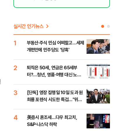
실시간 인기뉴스
1
6
부동산·주식 민심 어찌할고…세제
안양
개편안에 민주당도 '당혹'
진 
2
7
퇴직은 50세, 연금은 65세부
국내
터?…청년, 명품·여행 대신 노후
코스
진
준비 [Now 2.30]
3
8
[단독] 영장 집행일 10일 도과 원
[전
희룡 포렌식 시도한 특검…"위법
재인
증거 수집" 지적
안"
4
9
美증시 혼조세…다우 최고치,
보험
S&P·나스닥 하락
괴…