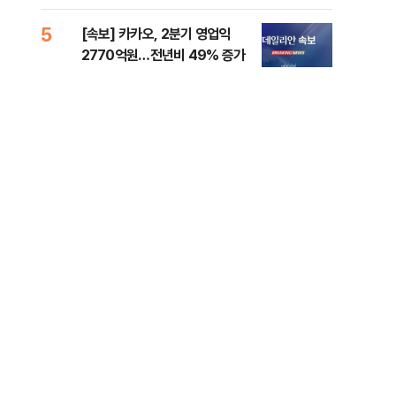
5
10
[속보] 카카오, 2분기 영업익
경산
2770억원…전년비 49% 증가
표 
제