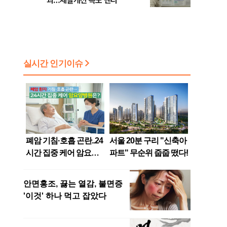
괴…체질개선 속도 낸다