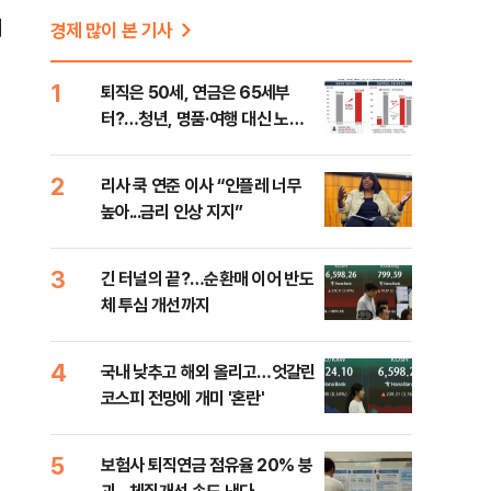
제
경제 많이 본 기사
1
퇴직은 50세, 연금은 65세부
터?…청년, 명품·여행 대신 노후
준비 [Now 2.30]
2
리사 쿡 연준 이사 “인플레 너무
높아...금리 인상 지지”
3
긴 터널의 끝?…순환매 이어 반도
체 투심 개선까지
4
국내 낮추고 해외 올리고…엇갈린
코스피 전망에 개미 '혼란'
5
보험사 퇴직연금 점유율 20% 붕