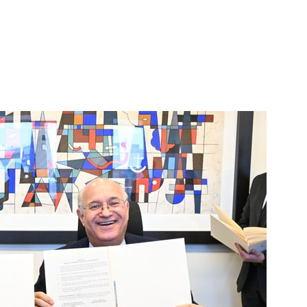
1
'화장실서 쓰러진 채 발견' 킥복
기하던 男학생, 사고 12일 만
2
퇴직은 50세, 연금은 65세부
명품·여행 대신 노후준비 [Now 
3
부동산·주식 민심 어찌할고…
에 민주당도 '당혹'
4
삼전닉스 레버리지 열기 식었
금 1조원 밑으로
5
[전문] 안철수 "고려장 정권
2만도 못한 세제 개편안" [정