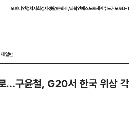
오피니언
정치
사회
경제
생활/문화
IT/과학
연예
스포츠
세계
수도권
포토
D-
경제일반
단계로…구윤철, G20서 한국 위상 