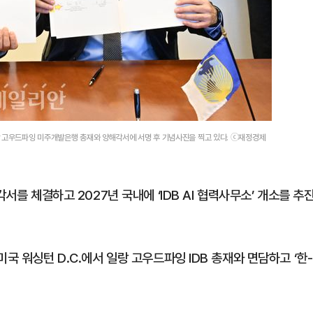
랑 고우드파잉 미주개발은행 총재와 양해각서에 서명 후 기념사진을 찍고 있다. ⓒ재정경제
서를 체결하고 2027년 국내에 ‘IDB AI 협력사무소’ 개소를 추
국 워싱턴 D.C.에서 일랑 고우드파잉 IDB 총재와 면담하고 ‘한-