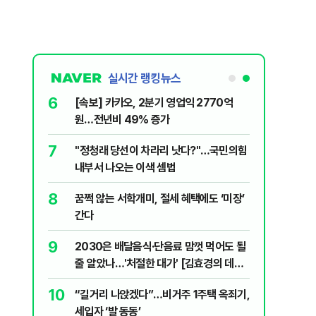
실시간 랭킹뉴스
6
싱 연습 경
[속보] 카카오, 2분기 영업익 2770억
에 사망
원…전년비 49% 증가
7
터?…청년,
​"정청래 당선이 차라리 낫다?"…국민의힘
2.30]
내부서 나오는 이색 셈법
8
세제개편안
꿈쩍 않는 서학개미, 절세 혜택에도 ‘미장’
간다
9
나…거래대
2030은 배달음식·단음료 맘껏 먹어도 될
줄 알았나…'처절한 대가' [김효경의 데일
리 헬스]
10
…문재인 시즌
“길거리 나앉겠다”…비거주 1주택 옥죄기,
국 기상대]
세입자 ‘발 동동’