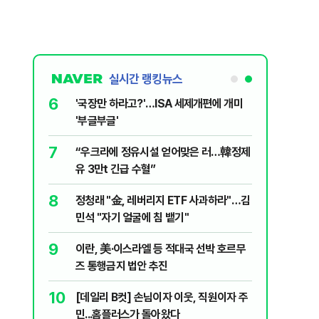
실시간 랭킹뉴스
6
놀이장서 구렁
'국장만 하라고?'…ISA 세제개편에 개미
'부글부글'
7
문가가 경고한
“우크라에 정유시설 얻어맞은 러…韓정제
유 3만t 긴급 수혈”
8
 외치자…與
정청래 "金, 레버리지 ETF 사과하라"…김
하라"
민석 "자기 얼굴에 침 뱉기"
9
통령과 1년
이란, 美·이스라엘 등 적대국 선박 호르무
즈 통행금지 법안 추진
10
분기배당…추
[데일리 B컷] 손님이자 이웃, 직원이자 주
민...홈플러스가 돌아왔다