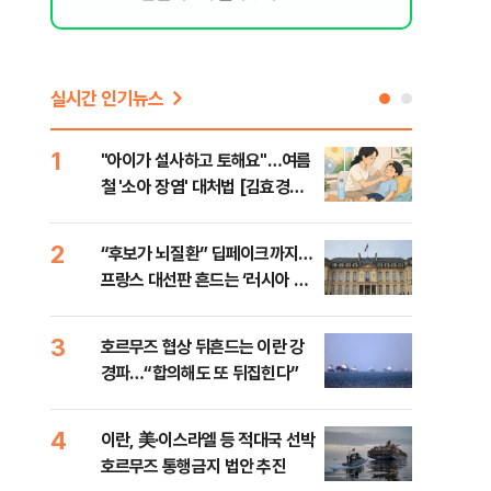
실시간 인기뉴스
1
6
"아이가 설사하고 토해요"…여름
[인
철 '소아 장염' 대처법 [김효경의
인사
데일리 헬스]
2
7
“후보가 뇌질환” 딥페이크까지…
“한
프랑스 대선판 흔드는 ‘러시아 검
사우
은손’
맹 
3
8
호르무즈 협상 뒤흔드는 이란 강
"실
경파…“합의해도 또 뒤집힌다”
투협
분석
4
9
이란, 美·이스라엘 등 적대국 선박
[데
호르무즈 통행금지 법안 추진
켜진