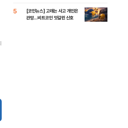
오른
5
10
[코인뉴스] 고래는 사고 개인은
美 
관망…비트코인 엇갈린 신호
일자
지