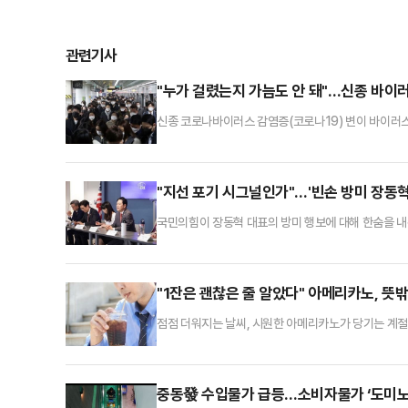
관련기사
"누가 걸렸는지 가늠도 안 돼"…신종 바이
신종 코로나바이러스 감염증(코로나19) 변이 바이러스 '
미처럼 오랜 기간 잠복했다가 다시 나타나는 특성 때문에 
11월 남아프리카공화국에서 처음 보고된 코로나19 변이 
하기 시작한 시카다는 올해 들어 급속도로 확산하고 있
"지선 포기 시그널인가"…'빈손 방미 장동혁
국민의힘이 장동혁 대표의 방미 행보에 대해 한숨을 내쉬
하고도 눈에 띄는 성과가 없다는 지적 때문이다. 당내
아니냐는 비판까지 나온다.장동혁 대표는 15일(현지시간
무부를 방문해 의미 있는 대화를 나눴다"며 "보안상 
"1잔은 괜찮은 줄 알았다" 아메리카노, 뜻
점점 더워지는 날씨, 시원한 아메리카노가 당기는 계절
조사 결과가 나왔다.16일 한국지질·동맥경화학회 'Dysl
2022년 20세 이상 성인의 고콜레스테롤혈증 조유병률은
니다. 추출 방식이 원인이다.카페에서 판매되는 대부
중동發 수입물가 급등…소비자물가 ‘도미노 