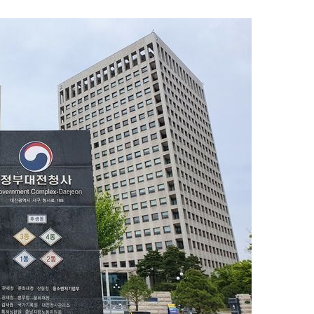
1
[속보] '길이 1.5m' 안동 물
이 출몰…한때 시민 대피 소동
2
"편해서 매일 신었는데"...전
'크록스'의 숨은 위험
3
송영길·김민석, '조희대 탄핵'
법사위원들 "즉시 대법관 제청
4
박지원이 본 호남 당심…"李대
함께한 김민석에 갈 것"
5
SK하이닉스, 주당 375원 
가 주주환원책 3분기 발표