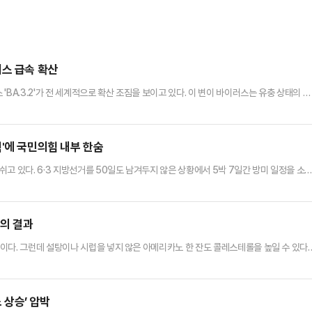
러스 급속 확산
BA.3.2'가 전 세계적으로 확산 조짐을 보이고 있다. 이 변이 바이러스는 유충 상태의 매
'시카다(Cicada·매미)'로 불린다.16일 일본 니혼게이자신문에 따르면 지난 2024년
'BA.3.2'가 이날 기준 전 세계 33개국 이상으로 퍼졌다.지난해 9월부터 감염자가 증
다.지난해 말부터 올해 초 사이 미국에서 채취…
'에 국민의힘 내부 한숨
고 있다. 6·3 지방선거를 50일도 남겨두지 않은 상황에서 5박 7일간 방미 일정을 소
에선 원내대표 5월 조기 교체설까지 고개를 들면서 당 지도부가 선거를 일찌감치 포기한 
) 워싱턴DC에서 열린 특파원 간담회에서 "(미국) 상·하원 의원들과 싱크탱크, 미국 국
문제로 어떤 분을 만났는지 구체적으로 얘기하지 못한다. 일정…
밖의 결과
이다. 그런데 설탕이나 시럽을 넣지 않은 아메리카노 한 잔도 콜레스테롤을 높일 수 있다
ipidemia Fact Sheet 2024'에 따르면 국민건강영양조사(질병관리청) 자료 기준 지
 27.4%로 나타났다. 성인 4명 중 1명 이상인 셈이다.커피 자체에 문제가 있는 것은 
분의 아메리카노는 에스프레소를 추출한 뒤 …
상승’ 압박