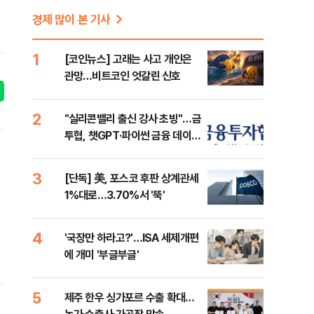
경제 많이 본 기사
1
[코인뉴스] 고래는 사고 개인은
관망…비트코인 엇갈린 신호
2
"실리콘밸리 출신 강사 초빙"…금
투협, 챗GPT·파이썬 금융 데이터
분석 과정 개설
3
[단독] 美, 포스코 후판 상계관세
1%대로…3.70%서 '뚝'
4
'국장만 하라고?'…ISA 세제개편
에 개미 '부글부글'
5
제주 한우 싱가포르 수출 확대…