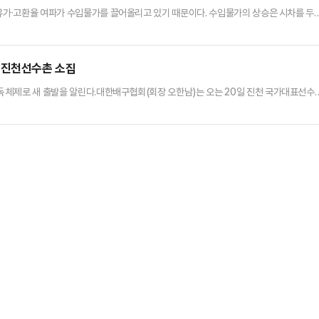
고유가·고환율 여파가 수입물가를 끌어올리고 있기 때문이다. 수입물가의 상승은 시차를 두
 가중될 것이라는 우려가 나온다.국제통화기금(IMF) 등 주요 기관들도 올해 한국의 물
가 안정화를 위한 관리에 나섰다.16일 한국은행의 ‘2026년 3월 수출입물가지수 및 무
1.5%) 대비 16.1% 상승했다.국제유가, 원·달러 …
 진천선수촌 소집
 체제로 새 출발을 알린다.대한배구협회(회장 오한남)는 오는 20일 진천 국가대표선수
, 2026년 주요 국제대회를 향한 본격적인 준비에 돌입한다고 밝혔다.이번에 선발된 18
 성과와 경기력 등을 종합 평가해 국제대회에 출전할 최종 14명이 확정될 예정이다.세터에
현대건설), 최서현(정관장)이 선발됐으며, 리베로에는 문정원(한국도로…