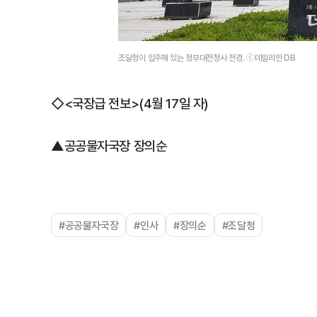
조달청이 입주해 있는 정부대전청사 전경. ⓒ데일리안 DB
◇<국장급 전보>(4월 17일 자)
▲공공물자국장 장의순
#공공물자국장
#인사
#장의순
#조달청