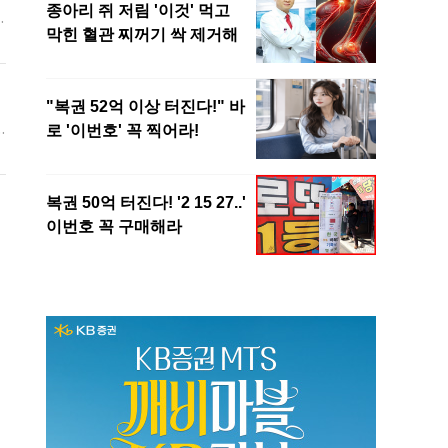
고
가
역
촌
명