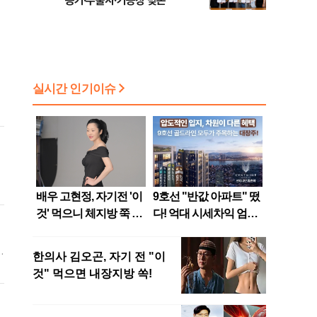
농가·수출사·가공장 맞손
가
화
것
는
난
아