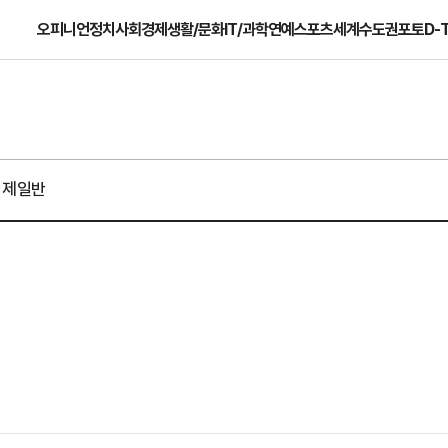
오피니언
정치
사회
경제
생활/문화
IT/과학
연예
스포츠
세계
수도권
포토
D-
경제일반