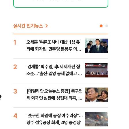
실시간 인기뉴스
1
6
오세훈 '여론조사비 대납' 1심 유
구광
죄에 회자된 '민주당 돈봉투 의
달 
혹'…왜?
의
데
2
7
'경제통' 박수영, 李 세제개편 정
외국
조준…"출산·입양 공제 없애고 세
컵 
금폭탄"
민낯
3
8
[데일리안 오늘뉴스 종합] 축구협
美,
판
회 외국인 심판에 성접대 의혹, 李
협에
대통령 20대 지지율 하락 의식했
나, 삼전닉스 올인은 금물, SK하
4
9
"솟구친 화염에 공장 아수라장"…
국민
이닉스 프리마켓 시초가 논란 재
양주 섬유공장 화재, 4명 중경상
장관
점화, 김민석 "과반 승리 가능성