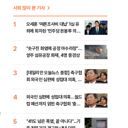
사회 많이 본 기사
1
오세훈 '여론조사비 대납' 1심 유
죄에 회자된 '민주당 돈봉투 의
혹'…왜?
2
"솟구친 화염에 공장 아수라장"…
양주 섬유공장 화재, 4명 중경상
3
[데일리안 오늘뉴스 종합] 축구협
회 외국인 심판에 성접대 의혹, 李
대통령 20대 지지율 하락 의식했
나, 삼전닉스 올인은 금물, SK하
4
외국인 심판에 성접대 의혹…월드
이닉스 프리마켓 시초가 논란 재
컵 예선까지 얽힌 축구협회 '충격
점화, 김민석 "과반 승리 가능성
민낯’
는
99%" 등
5
"41도 넘은 폭염, 끝 아니다"...기