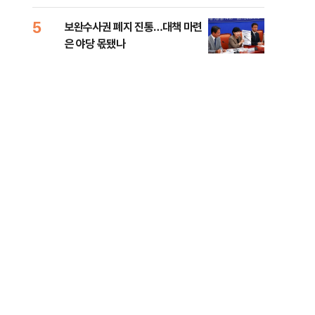
록 
99%" 등
5
10
보완수사권 폐지 진통…대책 마련
李대
은 야당 몫됐나
식했
낮춰