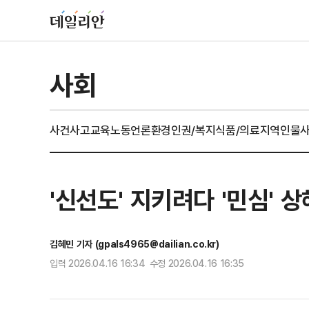
사회
사건사고
교육
노동
언론
환경
인권/복지
식품/의료
지역
인물
'신선도' 지키려다 '민심' 
김혜민 기자 (gpals4965@dailian.co.kr)
입력 2026.04.16 16:34 수정 2026.04.16 16:35