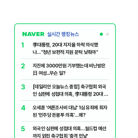
실시간 랭킹뉴스
1
6
李대통령, 20대 지지율 하락 의식했
보완수사
나…"청년 보편적 지원 문턱 낮춰야"
몫됐나
2
7
지진에 3000만원 기부했는데 비난받은
"캐리비
日 여성...무슨 일?
다 달아나
3
8
[데일리안 오늘뉴스 종합] 축구협회 외국
"약만으론
인 심판에 성접대 의혹, 李대통령 20대 지
과학자의 
지율 하락 의식했나, 삼전닉스 올인은 금
4
9
오세훈 '여론조사비 대납' 1심 유죄에 회자
레버리지 
물, SK하이닉스 프리마켓 시초가 논란 재
된 '민주당 돈봉투 의혹'…왜?
지수로 
점화, 김민석 "과반 승리 가능성 99%" 등
5
10
외국인 심판에 성접대 의혹…월드컵 예선
'경제통'
까지 얽힌 축구협회 '충격 민낯’
산·입양 