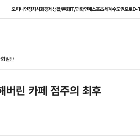
오피니언
정치
사회
경제
생활/문화
IT/과학
연예
스포츠
세계
수도권
포토
D-
사회일반
상해버린 카페 점주의 최후