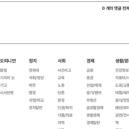
0 개의 댓글 전
오피니언
정치
사회
경제
생활/문
칼럼
청와대
사건사고
금융
건강정보
기자의 눈
국회/정당
교육
증권
자동차/
기고
북한
노동
산업/재계
도로/교
시사만평
행정
언론
중기/벤처
여행/레
국방/외교
환경
부동산
음식/맛
정치일반
인권/복지
글로벌경제
패션/뷰
식품/의료
생활경제
공연/전
지역
경제일반
책