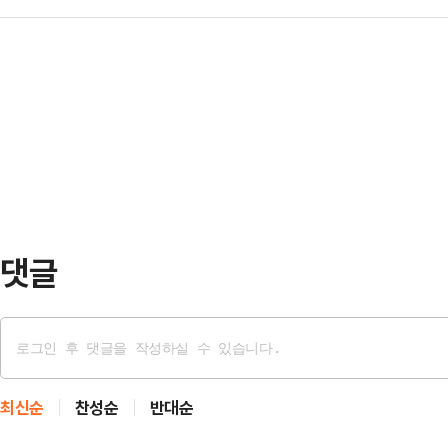
에 국민의힘 내부에선 일부 지역구에
지에는 요르단강 서안지구에서 이스
도 당연한 가장…
치고 있다. 당내에선 당 지도부와 
핸드폰을 든 채 조롱하듯 웃고 있는 
지역구를 선별해 중도 확장성이 있는
색이 역력하다.표지 하단에는 "서안
데 집중해야 한다는 목소리가 나온다
군인들…
재까지 재보궐선거가 확정된 지역구
평택을 △경기 안산갑 △전북 군산·
열릴 지역구는 더 늘어날…
댓글
최신순
찬성순
반대순