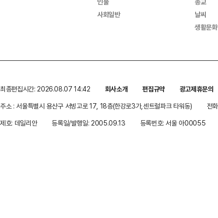
인물
종교
사회일반
날씨
생활문화
최종편집시간: 2026.08.07 14:42
회사소개
편집규약
광고제휴문의
주소 : 서울특별시 용산구 서빙고로 17, 18층(한강로3가,센트럴파크 타워동)
전화 
제호: 데일리안
등록일/발행일: 2005.09.13
등록번호: 서울 아00055