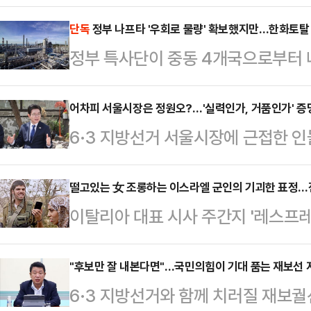
필름 사업 매각 이후 한 차례 인력 조
을 상대로 희망퇴직 창구를 열면서 
단독
정부 나프타 '우회로 물량' 확보했지만…한화토탈 
정부 특사단이 중동 4개국으로부터 
다.15일 업계에 따르면 LG화학은 
표한 가운데 한화토탈에너지스(이하 
소재 사업부 내 직원을 대상으로 희
공급 중단을 공식 선언한 것으로 확
어차피 서울시장은 정원오?…'실력인가, 거품인가' 증
대상자에는 1990년대생인 30대도 
6·3 지방선거 서울시장에 근접한 
에 도달하기 전, 기업이 먼저 물리적
차등 지급되며, 90년대생 실무진의
다. '명심'(이재명 대통령의 의중)
르면 한화토탈은 지난 13일 고객사들
이번 조치는 …
있기 때문이다. 다만 구청장 시절 
떨고있는 女 조롱하는 이스라엘 군인의 기괴한 표정…전
공급에 대한 ‘불가항력(Force Ma
이탈리아 대표 시사 주간지 '레스프레소(
이 제기된다. 결국 서울시장 적임자
변이나 전쟁 등 통제 불가능한 상황으
이 국제사회에 큰 충격을 주고 있다.
다는 목소리가 나온다.오세훈 서울시
매자의 법적 …
박했으나 실제로 촬영된 사실이 확인
"후보만 잘 내본다면"…국민의힘이 기대 품는 재보선 
말처럼 '시민이 원하는 것만 하는 시
6·3 지방선거와 함께 치러질 재보궐
(현지시간) 레스프레소는 '학대(L'a
상을 챙기는 일, 지금 당장 필요한 